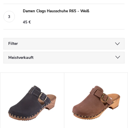
Damen Clogs Hausschuhe R65 - Weiß
45 €
Filter
P
Meistverkauft
r
Günstigste
o
L
d
Teuerste
i
u
s
Alphabetisch
k
t
t
e
s
d
o