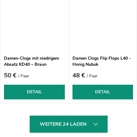
Damen-Clogs mit niedrigem
Damen Clogs Flip Flops L40 -
Absatz KD40 – Braun
Honig Nubuk
50 €
48 €
/ Paar
/ Paar
DETAIL
DETAIL
S
WEITERE 24 LADEN
t
e