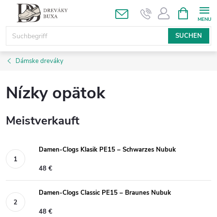
Zum
WARENK
Inhalt
springen
SUCHEN
Dámske dreváky
Nízky opätok
Meistverkauft
Damen-Clogs Klasik PE15 – Schwarzes Nubuk
48 €
Damen-Clogs Classic PE15 – Braunes Nubuk
48 €