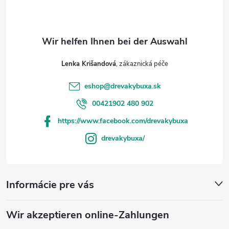
t
e
e
Lenka Krišandová
eshop
@
drevakybuxa.sk
00421902 480 902
https://www.facebook.com/drevakybuxa
drevakybuxa/
Informácie pre vás
Wir akzeptieren online-Zahlungen