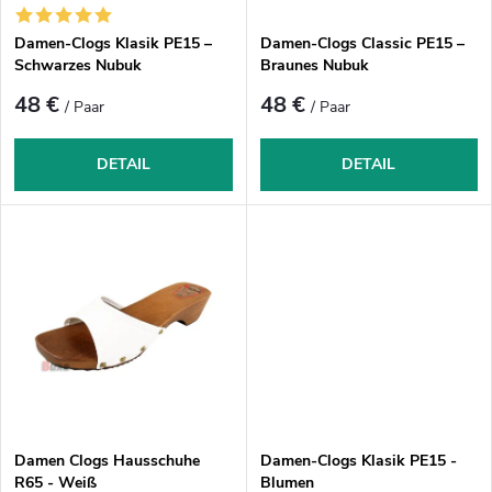
e
r
r
Damen-Clogs Klasik PE15 –
Damen-Clogs Classic PE15 –
t
P
Schwarzes Nubuk
Braunes Nubuk
i
r
48 €
48 €
/ Paar
/ Paar
e
o
r
d
DETAIL
DETAIL
u
u
n
k
g
t
e
Damen Clogs Hausschuhe
Damen-Clogs Klasik PE15 -
R65 - Weiß
Blumen