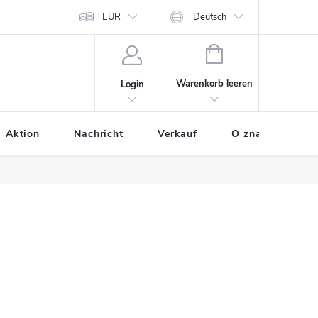
odania tovaru
Osobne údaje
EUR
Ako nakupovať
Deutsch
WARENKORB
Warenkorb leeren
Login
Aktion
Nachricht
Verkauf
O značke BUXA