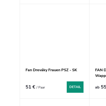
k
t
e
Fan Dreváky Frauen PSZ - SK
FAN D
Wapp
51 €
55
DETAIL
ab
/ Paar