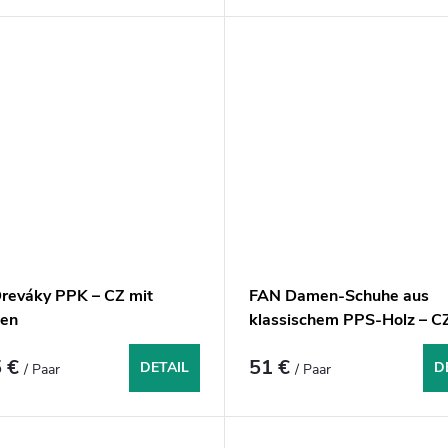
reváky PPK – CZ mit
FAN Damen-Schuhe aus
en
klassischem PPS-Holz – C
 €
51 €
DETAIL
D
/ Paar
/ Paar