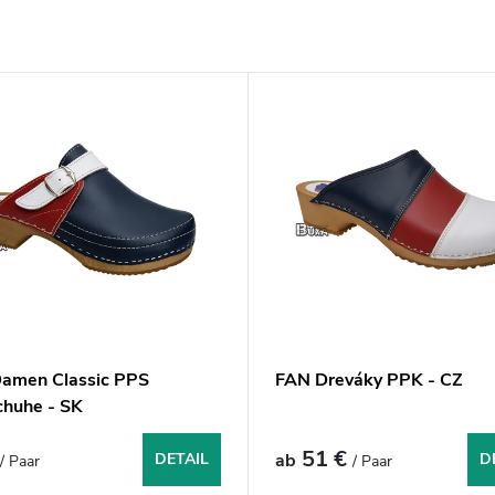
amen Classic PPS
FAN Dreváky PPK - CZ
chuhe - SK
€
51 €
DETAIL
ab
D
/ Paar
/ Paar