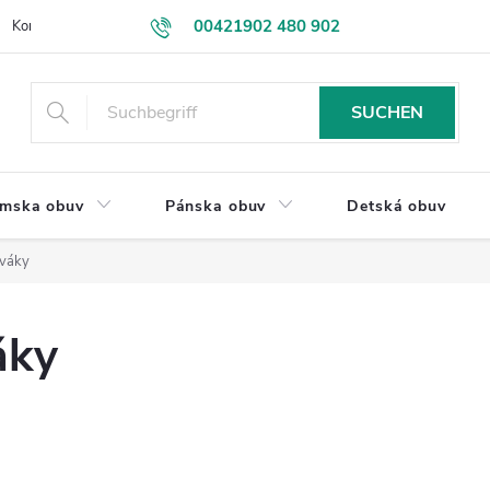
00421902 480 902
Kontakt
VEĽKOOBCHOD
Obchodné podmienky
Rýchlosť d
eshop@drevakybuxa.sk
SUCHEN
mska obuv
Pánska obuv
Detská obuv
váky
áky