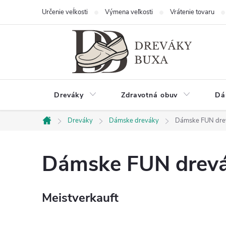
Zum
Určenie veĺkosti
Výmena veľkosti
Vrátenie tovaru
Inhalt
springen
Dreváky
Zdravotná obuv
Dá
Dreváky
Dámske dreváky
Dámske FUN dre
Startseite
Dámske FUN drev
Meistverkauft