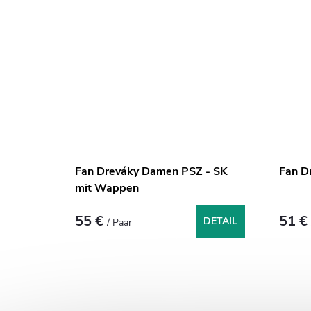
Fan Dreváky Damen PSZ - SK
Fan D
mit Wappen
55 €
51 
DETAIL
/ Paar
S