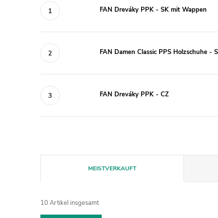
FAN Dreváky PPK - SK mit Wappen
FAN Damen Classic PPS Holzschuhe - 
FAN Dreváky PPK - CZ
P
MEISTVERKAUFT
r
o
d
10
Artikel insgesamt