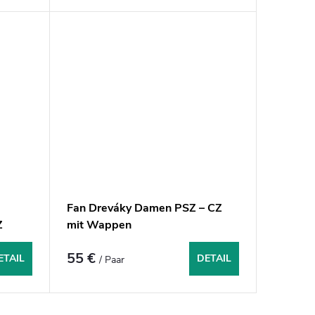
Fan Dreváky Damen PSZ – CZ
Z
mit Wappen
55 €
ETAIL
DETAIL
/ Paar