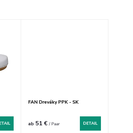
FAN Dreváky PPK - SK
51 €
ETAIL
ab
DETAIL
/ Paar