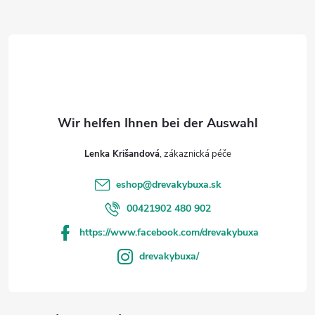
e
i
l
e
Lenka Krišandová
eshop
@
drevakybuxa.sk
00421902 480 902
https://www.facebook.com/drevakybuxa
drevakybuxa/