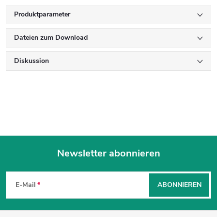
Produktparameter
Dateien zum Download
Diskussion
Newsletter abonnieren
F
u
E-Mail
ABONNIEREN
ß
z