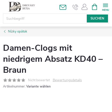
Zum
WARENK
Inhalt
springen
SUCHEN
Nízky opätok
Damen-Clogs mit
niedrigem Absatz KD40 –
Braun
Bewertungsdetails
Nicht bewertet
Artikelnummer:
Variante wählen