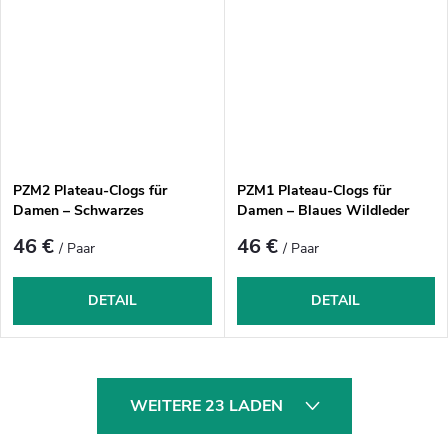
PZM2 Plateau-Clogs für
PZM1 Plateau-Clogs für
Damen – Schwarzes
Damen – Blaues Wildleder
Nubukleder
46 €
46 €
/ Paar
/ Paar
DETAIL
DETAIL
S
WEITERE 23 LADEN
t
e