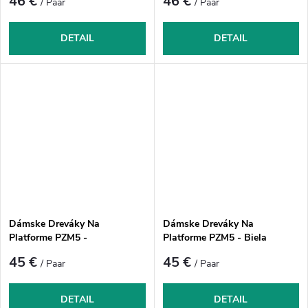
46 €
46 €
/ Paar
/ Paar
DETAIL
DETAIL
Dámske Dreváky Na
Dámske Dreváky Na
Platforme PZM5 -
Platforme PZM5 - Biela
Tmavomodrá
45 €
45 €
/ Paar
/ Paar
DETAIL
DETAIL