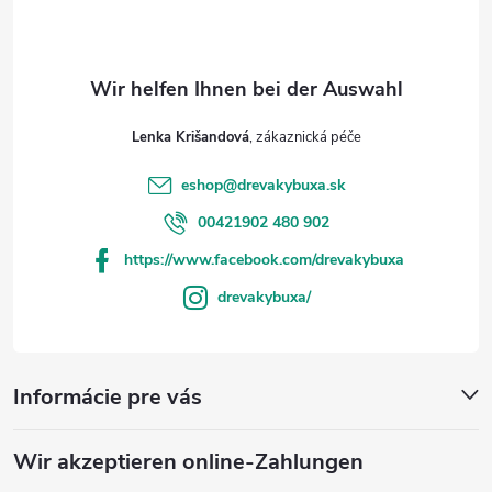
t
e
e
Lenka Krišandová
eshop
@
drevakybuxa.sk
00421902 480 902
https://www.facebook.com/drevakybuxa
drevakybuxa/
Informácie pre vás
Wir akzeptieren online-Zahlungen