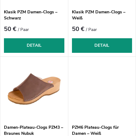
e
r
r
Klasik PZM Damen-Clogs –
Klasik PZM Damen-Clogs –
t
P
Schwarz
Weiß
i
r
50 €
50 €
/ Paar
/ Paar
e
o
r
d
DETAIL
DETAIL
u
u
n
k
g
t
e
Damen-Plateau-Clogs PZM3 –
PZM6 Plateau-Clogs für
Braunes Nubuk
Damen – Weiß