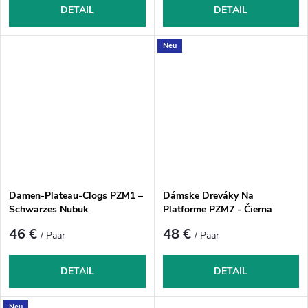
DETAIL
DETAIL
Neu
Damen-Plateau-Clogs PZM1 –
Dámske Dreváky Na
Schwarzes Nubuk
Platforme PZM7 - Čierna
Lesklá
46 €
48 €
/ Paar
/ Paar
DETAIL
DETAIL
Neu