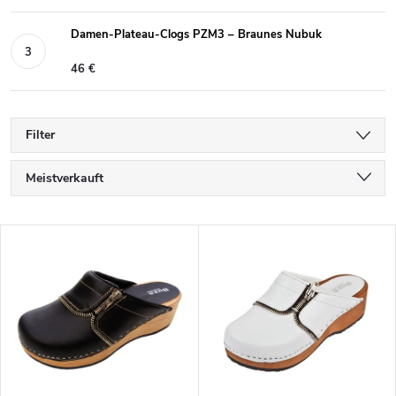
Damen-Plateau-Clogs PZM3 – Braunes Nubuk
46 €
Filter
P
Meistverkauft
r
Günstigste
o
L
d
Teuerste
i
u
s
Alphabetisch
k
t
t
e
s
d
o