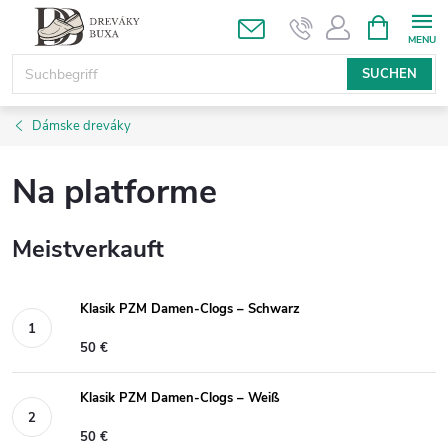
Zum
WARENK
Inhalt
springen
SUCHEN
Dámske dreváky
Na platforme
Meistverkauft
Klasik PZM Damen-Clogs – Schwarz
50 €
Klasik PZM Damen-Clogs – Weiß
50 €