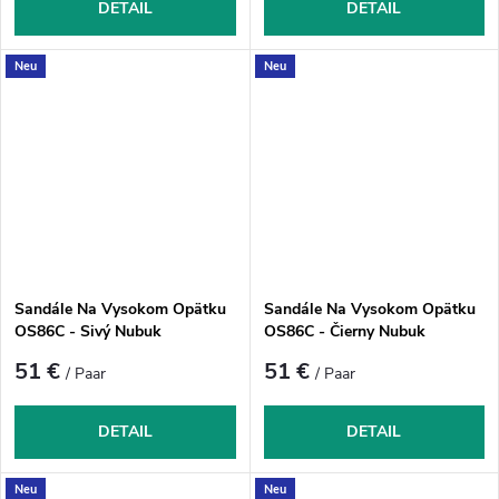
DETAIL
DETAIL
Neu
Neu
Sandále Na Vysokom Opätku
Sandále Na Vysokom Opätku
OS86C - Sivý Nubuk
OS86C - Čierny Nubuk
51 €
51 €
/ Paar
/ Paar
DETAIL
DETAIL
Neu
Neu