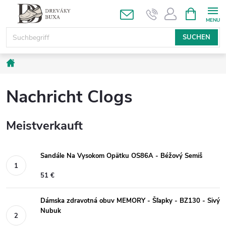
Zum
WARENK
Inhalt
springen
SUCHEN
Startseite
Nachricht Clogs
Meistverkauft
Sandále Na Vysokom Opätku OS86A - Béžový Semiš
51 €
Dámska zdravotná obuv MEMORY - Šľapky - BZ130 - Sivý
Nubuk