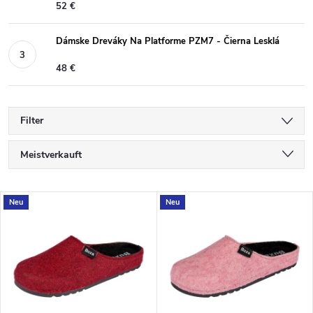
52 €
Dámske Dreváky Na Platforme PZM7 - Čierna Lesklá
48 €
Filter
P
Meistverkauft
r
Günstigste
o
L
Neu
Neu
d
Teuerste
i
u
s
Alphabetisch
k
t
t
e
s
d