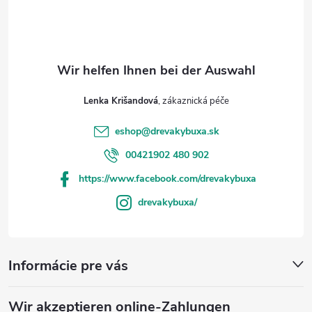
s
l
t
e
e
Lenka Krišandová
eshop
@
drevakybuxa.sk
00421902 480 902
https://www.facebook.com/drevakybuxa
drevakybuxa/
Informácie pre vás
Wir akzeptieren online-Zahlungen