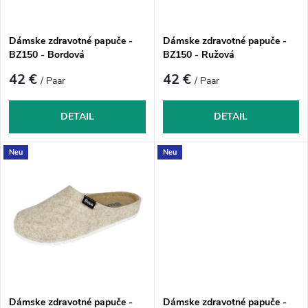
o
e
r
r
Dámske zdravotné papuče -
Dámske zdravotné papuče -
t
P
BZ150 - Bordová
BZ150 - Ružová
i
r
42 €
42 €
/ Paar
/ Paar
e
o
r
d
DETAIL
DETAIL
u
u
n
k
Neu
Neu
g
t
e
Dámske zdravotné papuče -
Dámske zdravotné papuče -