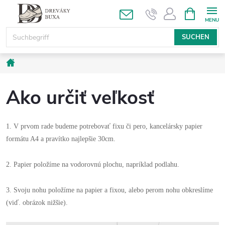
Zum
WARENK
Inhalt
springen
SUCHEN
Startseite
Ako určiť veľkosť
1. V prvom rade budeme potrebovať fixu či pero, kancelársky papier
formátu A4 a pravítko najlepšie 30cm.
2. Papier položíme na vodorovnú plochu, napríklad podlahu.
3. Svoju nohu položíme na papier a fixou, alebo perom nohu obkreslíme
(viď. obrázok nižšie).