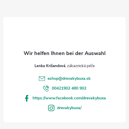
z
e
i
l
e
Lenka Krišandová
eshop
@
drevakybuxa.sk
00421902 480 902
https://www.facebook.com/drevakybuxa
drevakybuxa/