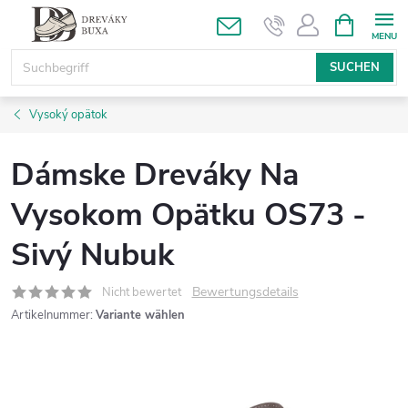
Zum
WARENK
Inhalt
springen
SUCHEN
Vysoký opätok
Dámske Dreváky Na
Vysokom Opätku OS73 -
Sivý Nubuk
Bewertungsdetails
Nicht bewertet
Artikelnummer:
Variante wählen