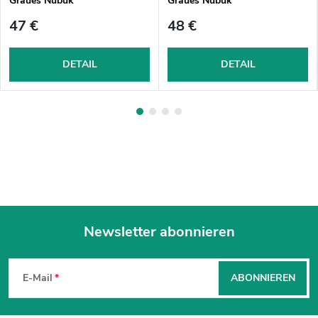
Graues Nubuk
Graues Nubuk
47 €
48 €
DETAIL
DETAIL
Newsletter abonnieren
F
u
E-Mail
ABONNIEREN
ß