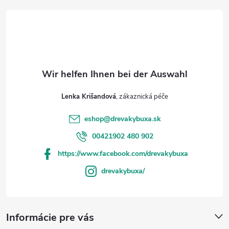
i
l
e
Lenka Krišandová
eshop
@
drevakybuxa.sk
00421902 480 902
https://www.facebook.com/drevakybuxa
drevakybuxa/
Informácie pre vás