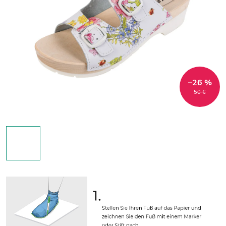
–26 %
50 €