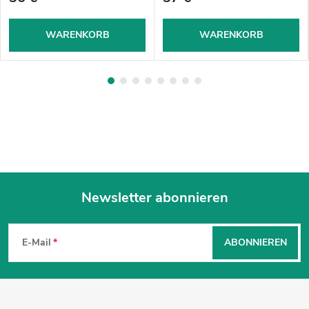
WARENKORB
WARENKORB
Newsletter abonnieren
F
u
E-Mail
ABONNIEREN
ß
z
e