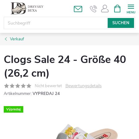
Zum
WARENK
Inhalt
springen
SUCHEN
Verkauf
Clogs Sale 24 - Größe 40
(26,2 cm)
Bewertungsdetails
Nicht bewertet
Artikelnummer:
VYPREDAJ 24
Výpredaj