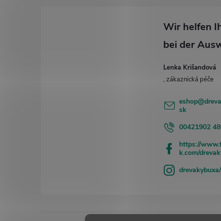
e
i
l
e
Lenka Krišandová
eshop
@
drev
sk
00421902 48
https://www.
k.com/dreva
drevakybuxa/