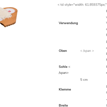
< td style="width: 61.859375px;
Verwendung
Oben
< /span >
Sohle
<
/span>
5 cm
Klemme
Breite