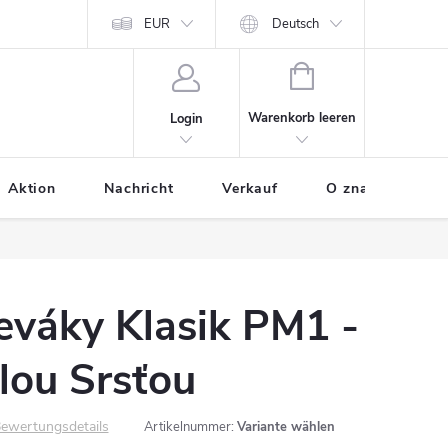
odania tovaru
Osobne údaje
EUR
Ako nakupovať
Deutsch
WARENKORB
Warenkorb leeren
Login
Aktion
Nachricht
Verkauf
O značke BUXA
eváky Klasik PM1 -
lou Srsťou
ewertungsdetails
Artikelnummer:
Variante wählen