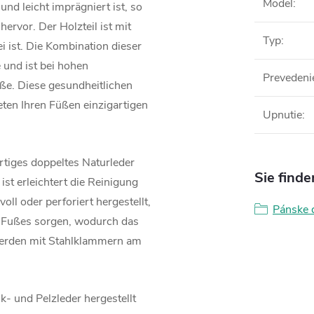
Model
:
nd leicht imprägniert ist, so
hervor. Der Holzteil ist mit
Typ
:
ei ist. Die Kombination dieser
 und ist bei hohen
Prevedeni
e. Diese gesundheitlichen
ten Ihren Füßen einzigartigen
Upnutie
:
rtiges doppeltes Naturleder
Sie finde
ist erleichtert die Reinigung
ll oder perforiert hergestellt,
Pánske 
s Fußes sorgen, wodurch das
 werden mit Stahlklammern am
k- und Pelzleder hergestellt