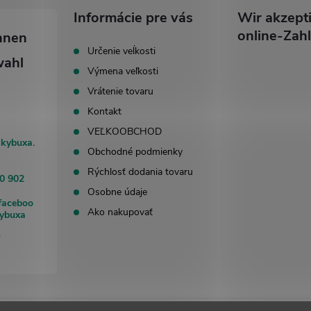
Informácie pre vás
Wir akzept
online-Zah
Určenie veĺkosti
Výmena veľkosti
Vrátenie tovaru
Kontakt
VEĽKOOBCHOD
akybuxa.
Obchodné podmienky
Rýchlosť dodania tovaru
0 902
Osobne údaje
faceboo
Ako nakupovať
kybuxa