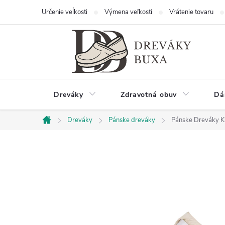
Zum
Určenie veĺkosti
Výmena veľkosti
Vrátenie tovaru
Inhalt
springen
Dreváky
Zdravotná obuv
Dá
Dreváky
Pánske dreváky
Pánske Dreváky Kl
Startseite