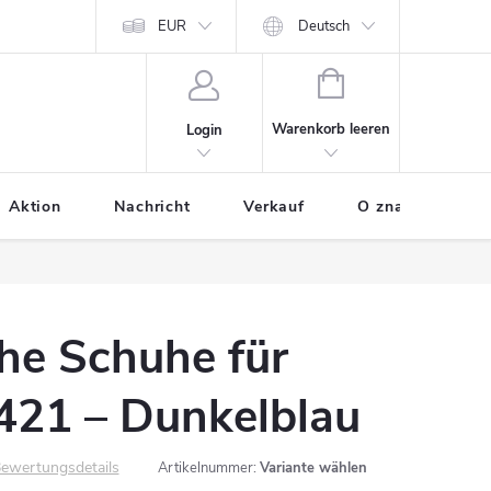
odania tovaru
Osobne údaje
EUR
Ako nakupovať
Deutsch
WARENKORB
Warenkorb leeren
Login
Aktion
Nachricht
Verkauf
O značke BUXA
he Schuhe für
421 – Dunkelblau
ewertungsdetails
Artikelnummer:
Variante wählen