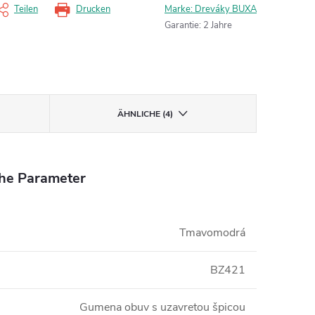
Teilen
Drucken
Marke:
Dreváky BUXA
Garantie
:
2 Jahre
ÄHNLICHE (4)
che Parameter
Tmavomodrá
BZ421
Gumena obuv s uzavretou špicou