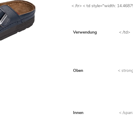
< /tr> < td style="width: 14.4687
Verwendung
< /td>
Oben
< stron
Innen
< /span