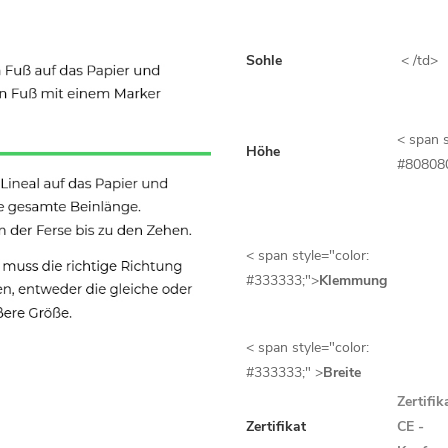
Sohle
< /td>
< span s
Höhe
#80808
< span style="color:
#333333;">
Klemmung
< span style="color:
#333333;" >
Breite
Zertifi
Zertifikat
CE -