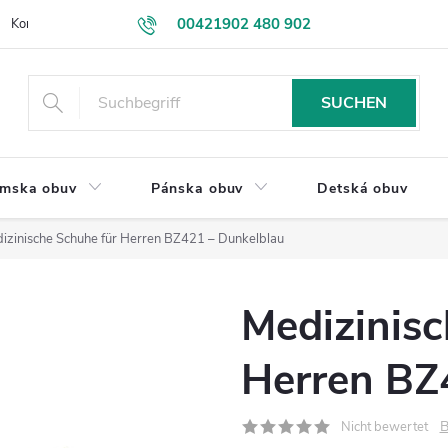
00421902 480 902
Kontakt
VEĽKOOBCHOD
Obchodné podmienky
Rýchlosť d
eshop@drevakybuxa.sk
SUCHEN
mska obuv
Pánska obuv
Detská obuv
izinische Schuhe für Herren BZ421 – Dunkelblau
Medizinisc
Herren BZ
B
Nicht bewertet