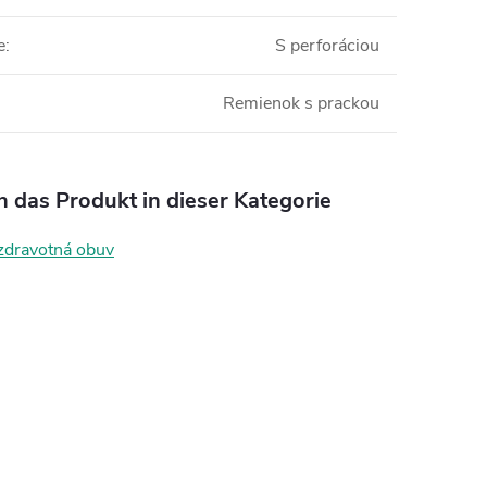
e
:
S perforáciou
Remienok s prackou
n das Produkt in dieser Kategorie
zdravotná obuv