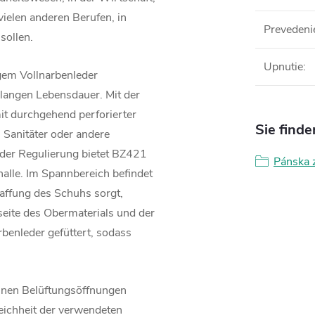
ielen anderen Berufen, in
Prevedeni
 sollen.
Upnutie
:
gem Vollnarbenleder
 langen Lebensdauer. Mit der
t durchgehend perforierter
Sie finde
 Sanitäter oder andere
 der Regulierung bietet BZ421
Pánska 
alle. Im Spannbereich befindet
raffung des Schuhs sorgt,
nseite des Obermaterials und der
rbenleder gefüttert, sodass
einen Belüftungsöffnungen
ichheit der verwendeten