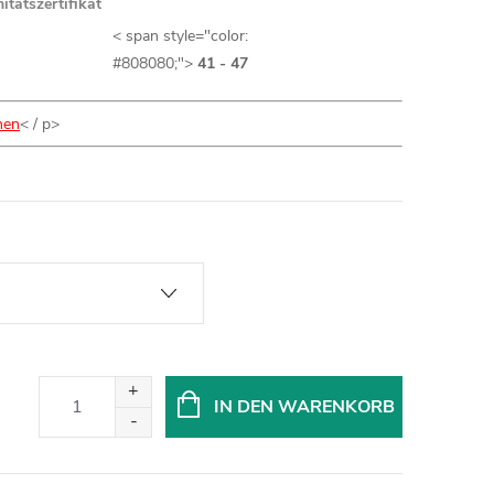
itätszertifikat
< span style="color:
#808080;">
41 - 47
nen
< / p>
IN DEN WARENKORB