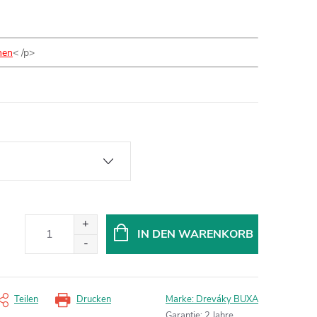
nen
< /p>
IN DEN WARENKORB
Teilen
Drucken
Marke:
Dreváky BUXA
Garantie
:
2 Jahre