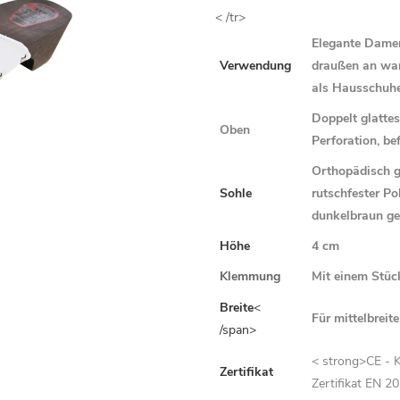
< /tr>
Elegante Damen
Verwendung
draußen an wa
als Hausschuhe 
Doppelt glattes
Oben
Perforation, be
Orthopädisch ge
Sohle
rutschfester P
dunkelbraun ge
Höhe
4 cm
Klemmung
Mit einem Stüc
Breite
<
Für mittelbreit
/span>
< strong>CE - 
Zertifikat
Zertifikat EN 2