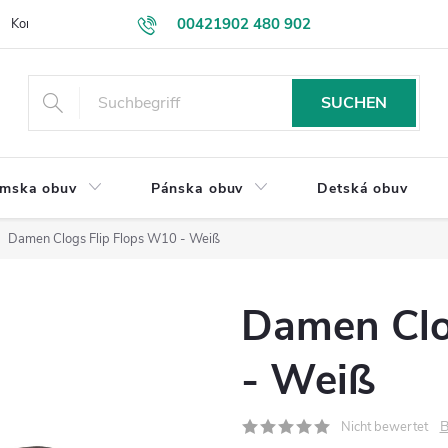
00421902 480 902
Kontakt
VEĽKOOBCHOD
Obchodné podmienky
Rýchlosť d
eshop@drevakybuxa.sk
SUCHEN
mska obuv
Pánska obuv
Detská obuv
Damen Clogs Flip Flops W10 - Weiß
Damen Clo
- Weiß
B
Nicht bewertet