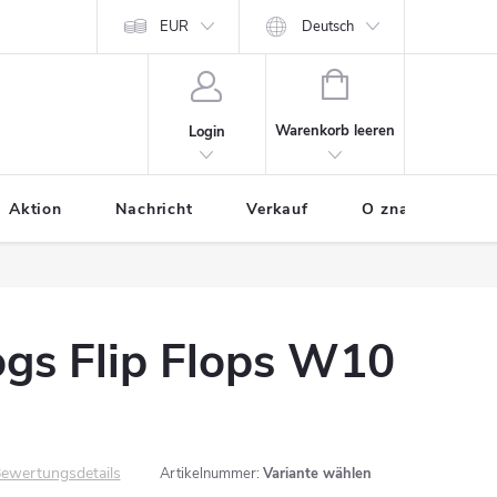
odania tovaru
Osobne údaje
EUR
Ako nakupovať
Deutsch
WARENKORB
Warenkorb leeren
Login
Aktion
Nachricht
Verkauf
O značke BUXA
gs Flip Flops W10
ewertungsdetails
Artikelnummer:
Variante wählen