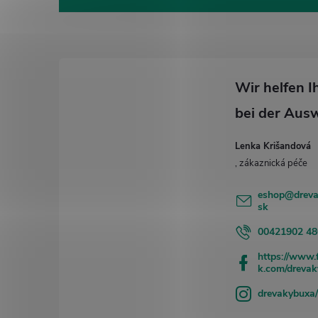
u
ß
z
e
i
l
e
Lenka Krišandová
eshop
@
drev
sk
00421902 48
https://www.
k.com/dreva
drevakybuxa/