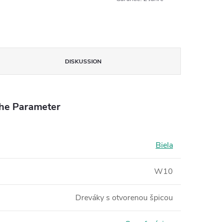
DISKUSSION
che Parameter
Biela
W10
Dreváky s otvorenou špicou