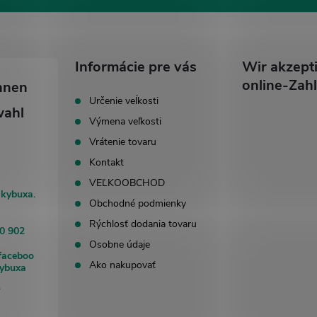
Informácie pre vás
Wir akzept
online-Zah
Určenie veĺkosti
Výmena veľkosti
Vrátenie tovaru
Kontakt
VEĽKOOBCHOD
akybuxa.
Obchodné podmienky
Rýchlosť dodania tovaru
0 902
Osobne údaje
faceboo
Ako nakupovať
kybuxa