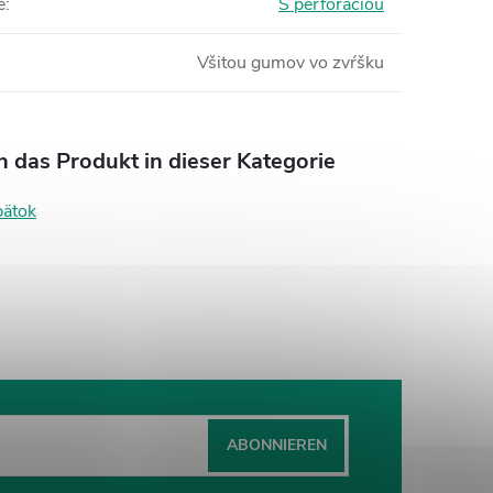
e
:
S perforáciou
Všitou gumov vo zvŕšku
n das Produkt in dieser Kategorie
pätok
ABONNIEREN