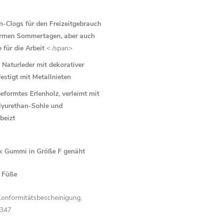
-Clogs für den Freizeitgebrauch
rmen Sommertagen, aber auch
für die Arbeit
< /span>
 Naturleder mit dekorativer
festigt mit Metallnieten
formtes Erlenholz, verleimt mit
olyurethan-Sohle und
beizt
k Gummi in Größe F genäht
e Füße
Konformitätsbescheinigung,
0347