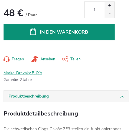
48 €
/ Paar
Verkaufspreis:
IN DEN WARENKORB
Fragen
Ansehen
Teilen
Marke:
Dreváky BUXA
Garantie
:
2 Jahre
Produktbeschreibung
Produktdetailbeschreibung
Die schwedischen Clogs Galoše ZF3 stellen ein funktionierendes