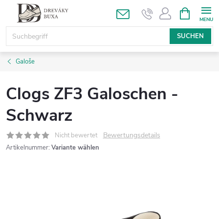
Zum
WARENK
Inhalt
springen
SUCHEN
Galoše
Clogs ZF3 Galoschen -
Schwarz
Bewertungsdetails
Nicht bewertet
Artikelnummer:
Variante wählen