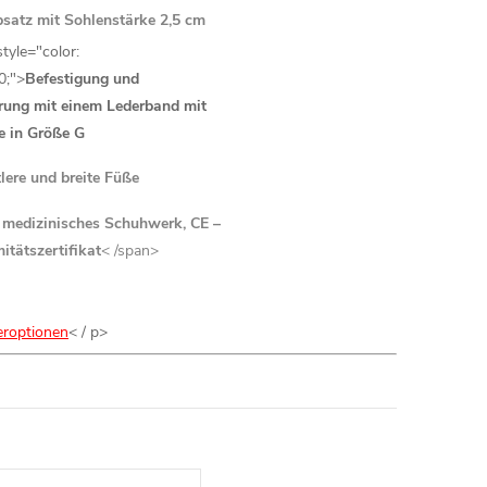
satz mit Sohlenstärke 2,5 cm
tyle="color:
0;">
Befestigung und
rung mit einem Lederband mit
e in Größe G
tlere und breite Füße
medizinisches Schuhwerk, CE –
itätszertifikat
< /span>
eroptionen
< / p>