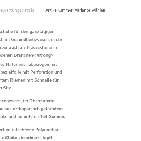
ewertungsdetails
Artikelnummer:
Variante wählen
schuhe für den ganztägigen
h im Gesundheitswesen, in der
aber auch als Hausschuhe in
edenen Branchen< /strong>
es Naturleder überzogen mit
pezialfolie mit Perforation und
ertem Riemen mit Schnalle für
n Sitz
ngesetzt, im Obermaterial
se aus orthopädisch geformtem
olz, und im unteren Teil Gummis
tige rutschfeste Polyurethan-
die Stöße absorbiert klopft