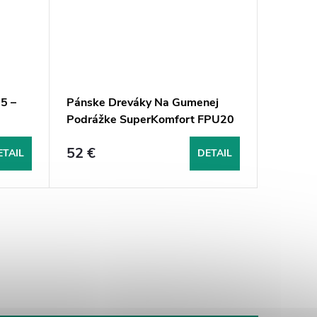
5 –
Pánske Dreváky Na Gumenej
Podrážke SuperKomfort FPU20
- Biela S Červeným Pásikom
52 €
ETAIL
DETAIL