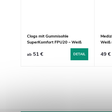
Clogs mit Gummisohle
Mediz
SuperKomfort FPU20 – Weiß
Weiß 
mit rotem Streifen
51 €
49 €
ab
DETAIL