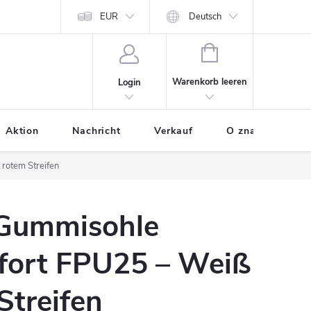
odania tovaru
Osobne údaje
EUR
Ako nakupovať
Deutsch
WARENKORB
Warenkorb leeren
Login
Aktion
Nachricht
Verkauf
O značke BUXA
rotem Streifen
 Gummisohle
ort FPU25 – Weiß
Streifen