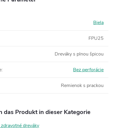
Biela
FPU25
Dreváky s plnou špicou
e
:
Bez perforácie
Remienok s prackou
n das Produkt in dieser Kategorie
zdravotné dreváky