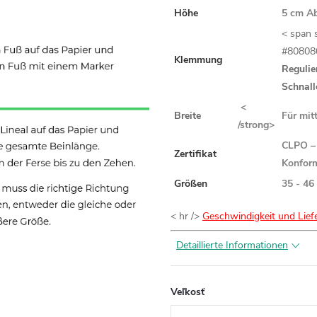
Höhe
5 cm Ab
< span s
#80808
Klemmung
Regulie
Schnall
<
Breite
Für mit
/strong>
CLPO – 
Zertifikat
Konform
Größen
35 - 46
< hr />
Geschwindigkeit und Lief
Detaillierte Informationen
Veľkosť