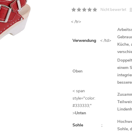
B
Nicht bewertet
< /tr>
Arbeits
Gebrauc
Verwendung
< /td>
Küche, 
verschi
Doppelt
einem S
Oben
integri
bessere
< span
Zusamme
style="color:
Teilwei
#333333;"
Lindenh
>
Unten
Hochwer
Sohle
;
Sohle, 