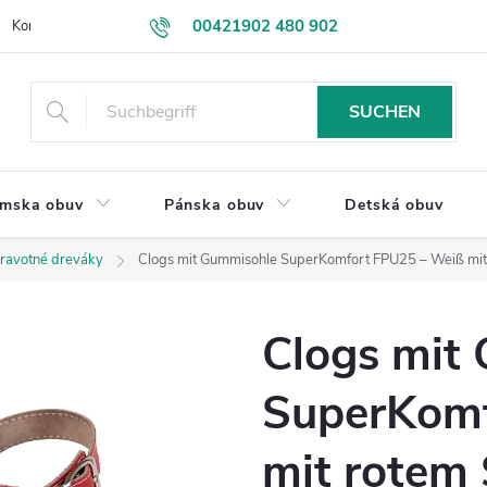
00421902 480 902
Kontakt
VEĽKOOBCHOD
Obchodné podmienky
Rýchlosť d
eshop@drevakybuxa.sk
SUCHEN
mska obuv
Pánska obuv
Detská obuv
ravotné dreváky
Clogs mit Gummisohle SuperKomfort FPU25 – Weiß mit 
Clogs mit
SuperKomf
mit rotem 