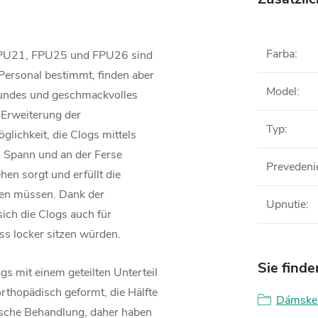
Farba
:
 FPU21, FPU25 und FPU26 sind
Personal bestimmt, finden aber
Model
:
esundes und geschmackvolles
 Erweiterung der
Typ
:
lichkeit, die Clogs mittels
 Spann und an der Ferse
Prevedeni
hen sorgt und erfüllt die
den müssen. Dank der
Upnutie
:
ich die Clogs auch für
ss locker sitzen würden.
Sie finde
 mit einem geteilten Unterteil
orthopädisch geformt, die Hälfte
Dámske 
ische Behandlung, daher haben