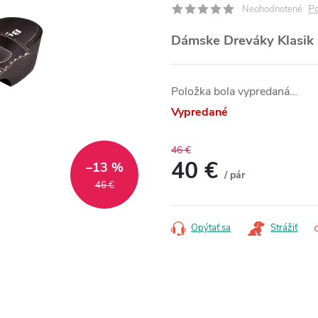
Po
Neohodnotené
Dámske Dreváky Klasik 
Položka bola vypredaná…
Vypredané
46 €
40 €
–13 %
/ pár
46 €
Jednotková
cena:
Opýtať sa
Strážiť