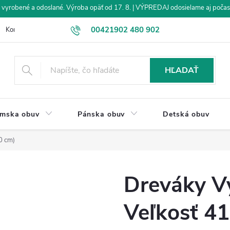
vyrobené a odoslané. Výroba opäť od 17. 8. | VÝPREDAJ odosielame aj počas
00421902 480 902
Kontakt
Veľkoobchod
Obchodné podmienky
Dodanie tovar
eshop@drevakybuxa.sk
HĽADAŤ
mska obuv
Pánska obuv
Detská obuv
0 cm)
Dreváky Vý
Veľkosť 41