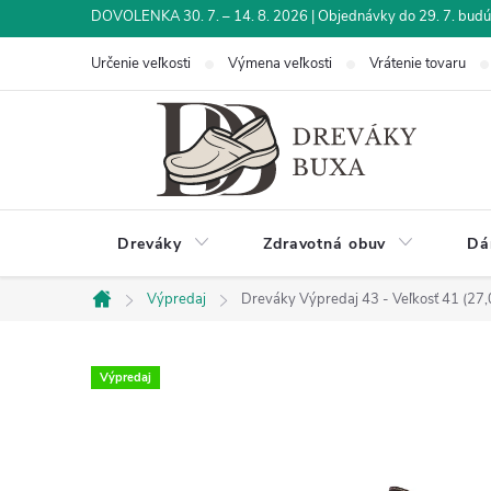
Prejsť
DOVOLENKA 30. 7. – 14. 8. 2026 | Objednávky do 29. 7. budú 
na
Určenie veľkosti
Výmena veľkosti
Vrátenie tovaru
obsah
Dreváky
Zdravotná obuv
Dá
Výpredaj
Dreváky Výpredaj 43 - Veľkosť 41 (27,
Domov
Výpredaj