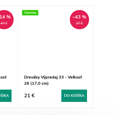
Výpredaj
Výpredaj
14 %
–43 %
47 €
37 €
kosť
Dreváky Výpredaj 33 - Veľkosť
Dreváky
26 (17,0 cm)
35 (23,
21 €
25 €
ŠÍKA
DO KOŠÍKA