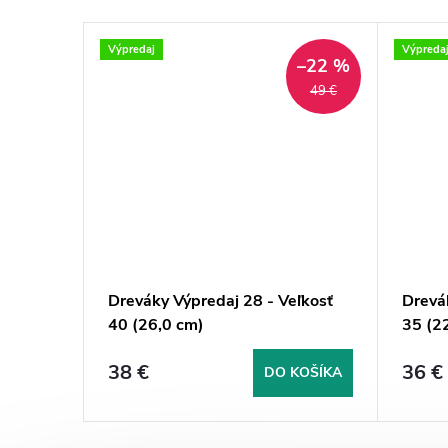
Výpredaj
Výpreda
–26 %
–22 %
46 €
49 €
eľkosť
Dreváky Výpredaj 28 - Veľkosť
Drevá
40 (26,0 cm)
35 (2
38 €
36 €
KOŠÍKA
DO KOŠÍKA