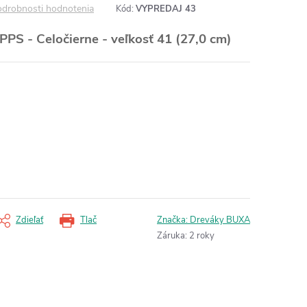
drobnosti hodnotenia
Kód:
VYPREDAJ 43
PPS - Celočierne
- veľkosť 41 (27,0 cm)
Zdieľať
Tlač
Značka:
Dreváky BUXA
Záruka
:
2 roky