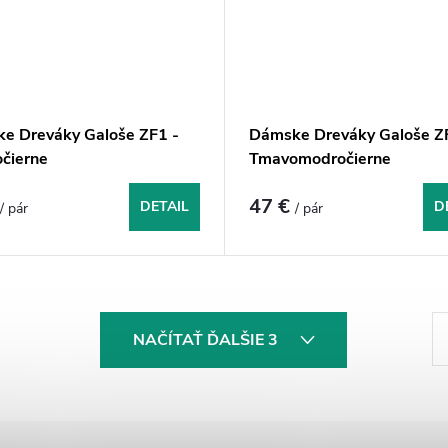
e Dreváky Galoše ZF1 -
Dámske Dreváky Galoše Z
čierne
Tmavomodročierne
€
47 €
DETAIL
D
/ pár
/ pár
S
NAČÍTAŤ ĎALŠIE 3
t
r
á