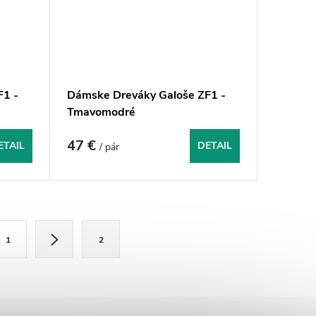
F1 -
Dámske Dreváky Galoše ZF1 -
Tmavomodré
47 €
ETAIL
DETAIL
/ pár
1
2