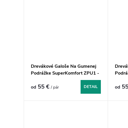
Drevákové Galoše Na Gumenej
Drevá
Podrážke SuperKomfort ZPU1 -
Podrá
Hnedočierne
Čiern
55 €
55
od
DETAIL
od
/ pár