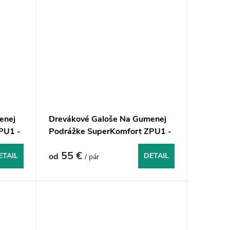
enej
Drevákové Galoše Na Gumenej
PU1 -
Podrážke SuperKomfort ZPU1 -
Modré
55 €
ETAIL
od
DETAIL
/ pár