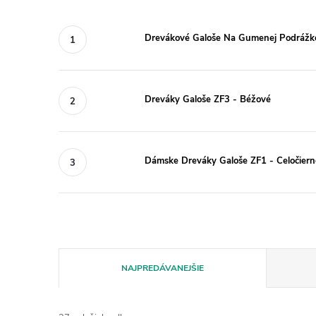
Drevákové Galoše Na Gumenej Podrážk
Dreváky Galoše ZF3 - Béžové
Dámske Dreváky Galoše ZF1 - Celočiern
R
NAJPREDÁVANEJŠIE
a
d