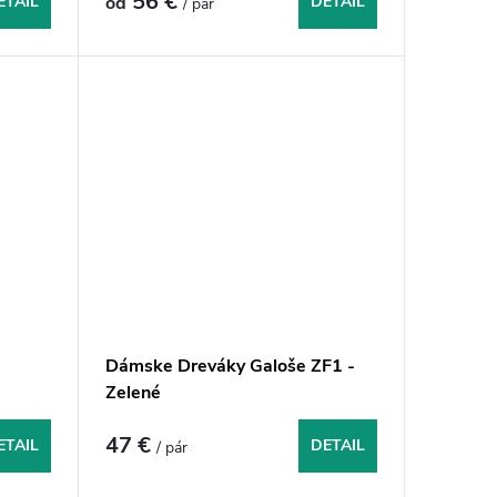
56 €
ETAIL
od
DETAIL
/ pár
Dámske Dreváky Galoše ZF1 -
Zelené
47 €
ETAIL
DETAIL
/ pár