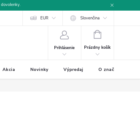
 dovolenky.
u
Ochrana osobných údajov
EUR
Ako nakupovať
Slovenčina
NÁKUPNÝ
KOŠÍK
Prázdny košík
Prihlásenie
Akcia
Novinky
Výpredaj
O značke BUXA