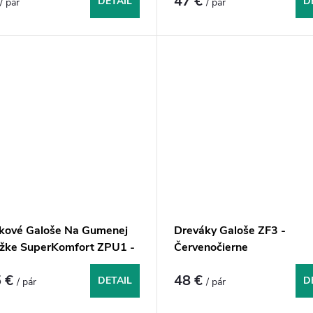
€
47 €
DETAIL
D
/ pár
/ pár
kové Galoše Na Gumenej
Dreváky Galoše ZF3 -
žke SuperKomfort ZPU1 -
Červenočierne
ierne
 €
48 €
DETAIL
D
/ pár
/ pár