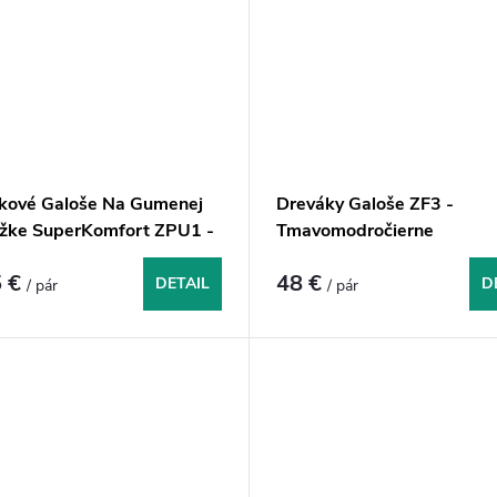
kové Galoše Na Gumenej
Dreváky Galoše ZF3 -
žke SuperKomfort ZPU1 -
Tmavomodročierne
 €
48 €
DETAIL
D
/ pár
/ pár