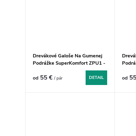
Drevákové Galoše Na Gumenej
Drevá
Podrážke SuperKomfort ZPU1 -
Podrá
Béžové
Biela
55 €
55
od
DETAIL
od
/ pár