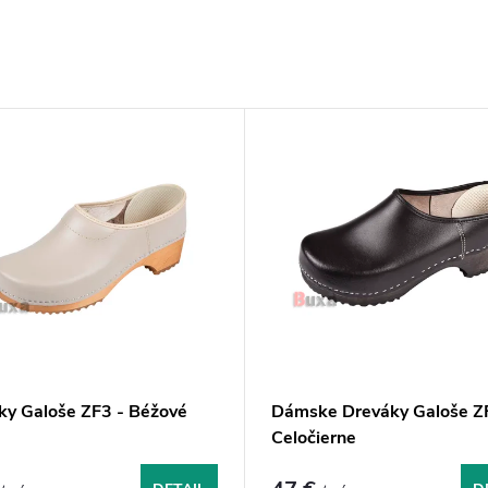
ky Galoše ZF3 - Béžové
Dámske Dreváky Galoše Z
Celočierne