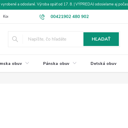
vyrobené a odoslané. Výroba opäť od 17. 8. | VÝPREDAJ odosielame aj počas
00421902 480 902
Kontakt
Veľkoobchod
Obchodné podmienky
Dodanie tovar
eshop@drevakybuxa.sk
HĽADAŤ
mska obuv
Pánska obuv
Detská obuv