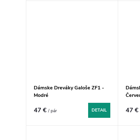
Dámske Dreváky Galoše ZF1 -
Dámsk
Modré
Červe
47 €
47 
DETAIL
/ pár