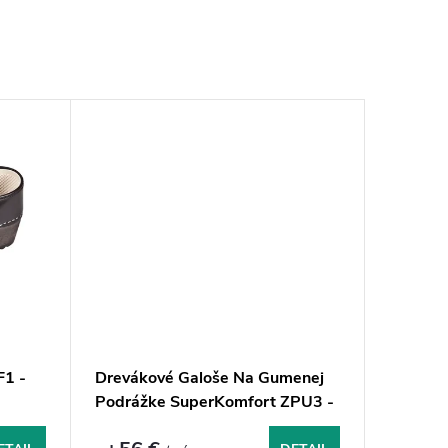
F1 -
Drevákové Galoše Na Gumenej
Podrážke SuperKomfort ZPU3 -
Červenočierne