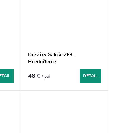
Dreváky Galoše ZF3 -
Hnedočierne
48 €
ETAIL
DETAIL
/ pár