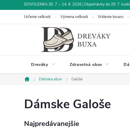
Prejsť
DOVOLENKA 30. 7. – 14. 8. 2026 | Objednávky do 29. 7. budú 
na
Určenie veľkosti
Výmena veľkosti
Vrátenie tovaru
obsah
Dreváky
Zdravotná obuv
Dá
Dámska obuv
Galoše
Domov
Dámske Galoše
Najpredávanejšie