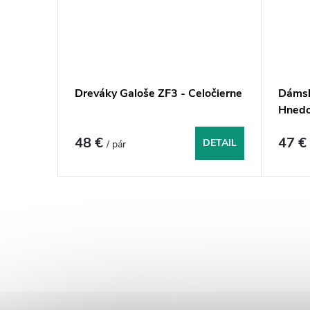
Dreváky Galoše ZF3 - Celočierne
Dámsk
Hnedo
48 €
47 
DETAIL
/ pár
O
v
l
á
d