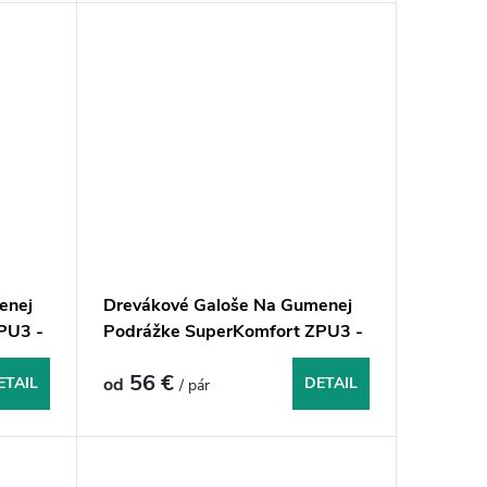
enej
Drevákové Galoše Na Gumenej
PU3 -
Podrážke SuperKomfort ZPU3 -
Tmavomodročierne
56 €
ETAIL
od
DETAIL
/ pár