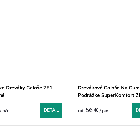
e Dreváky Galoše ZF1 -
Drevákové Galoše Na Gum
né
Podrážke SuperKomfort Z
Hnedočierne
€
56 €
DETAIL
od
D
/ pár
/ pár