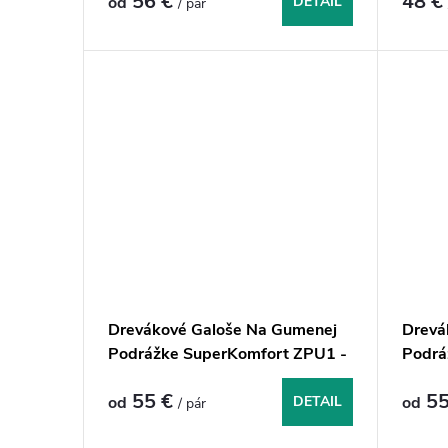
56 €
48 
od
DETAIL
/ pár
o
v
Drevákové Galoše Na Gumenej
Drevá
Podrážke SuperKomfort ZPU1 -
Podrá
Tmavomodročierne
Celoč
55 €
55
od
DETAIL
od
/ pár