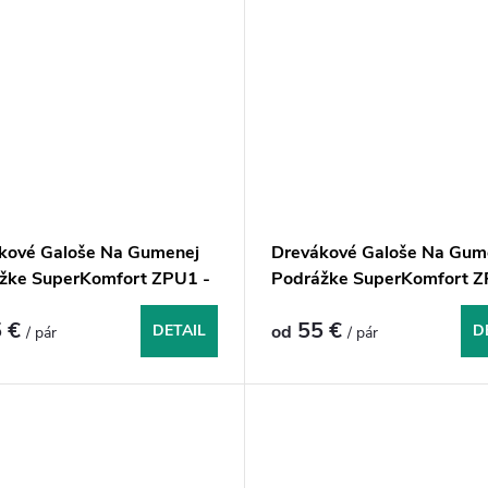
kové Galoše Na Gumenej
Drevákové Galoše Na Gum
žke SuperKomfort ZPU1 -
Podrážke SuperKomfort Z
e
Červené
 €
55 €
DETAIL
od
D
/ pár
/ pár