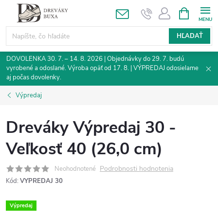
Prejsť
NÁKUPN
KOŠÍK
na
obsah
HĽADAŤ
DOVOLENKA 30. 7. – 14. 8. 2026 | Objednávky do 29. 7. budú
vyrobené a odoslané. Výroba opäť od 17. 8. | VÝPREDAJ odosielame
aj počas dovolenky.
Výpredaj
Dreváky Výpredaj 30 -
Veľkosť 40 (26,0 cm)
Podrobnosti hodnotenia
Neohodnotené
Kód:
VYPREDAJ 30
Výpredaj