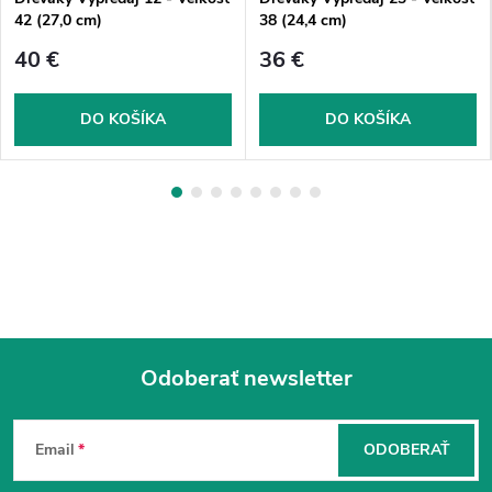
42 (27,0 cm)
38 (24,4 cm)
40 €
36 €
DO KOŠÍKA
DO KOŠÍKA
Odoberať newsletter
Z
á
Email
ODOBERAŤ
p