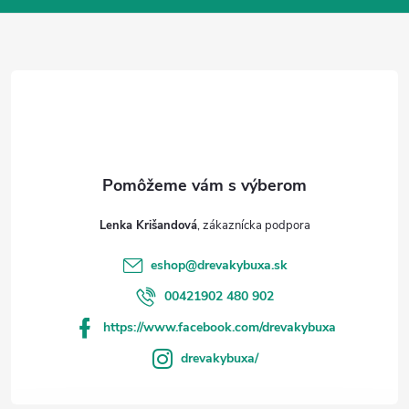
ä
t
i
e
Lenka Krišandová
eshop
@
drevakybuxa.sk
00421902 480 902
https://www.facebook.com/drevakybuxa
drevakybuxa/