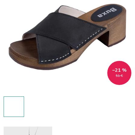
–21 %
51 €