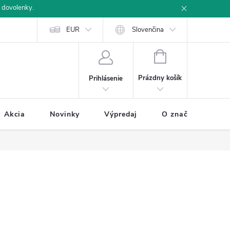
 dovolenky.
u
Ochrana osobných údajov
EUR
Ako nakupovať
Slovenčina
NÁKUPNÝ
KOŠÍK
Prázdny košík
Prihlásenie
Akcia
Novinky
Výpredaj
O značke BUXA