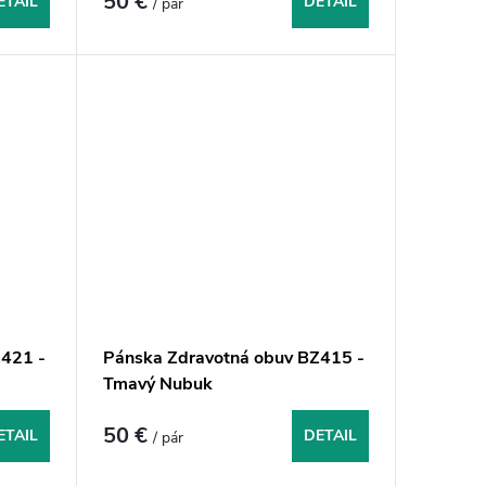
50 €
ETAIL
DETAIL
/ pár
421 -
Pánska Zdravotná obuv BZ415 -
Tmavý Nubuk
50 €
ETAIL
DETAIL
/ pár