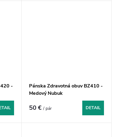
420 -
Pánska Zdravotná obuv BZ410 -
Medový Nubuk
50 €
ETAIL
DETAIL
/ pár