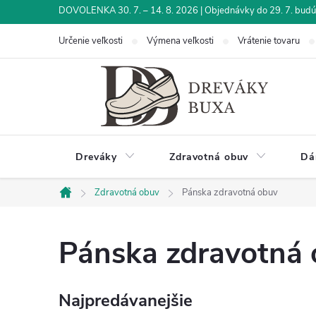
Prejsť
DOVOLENKA 30. 7. – 14. 8. 2026 | Objednávky do 29. 7. budú 
na
Určenie veľkosti
Výmena veľkosti
Vrátenie tovaru
obsah
Dreváky
Zdravotná obuv
Dá
Zdravotná obuv
Pánska zdravotná obuv
Domov
Pánska zdravotná
Najpredávanejšie