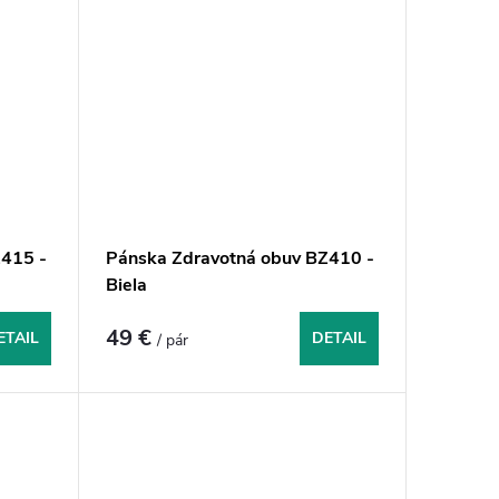
415 -
Pánska Zdravotná obuv BZ410 -
Biela
49 €
ETAIL
DETAIL
/ pár