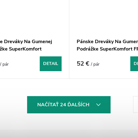
e Dreváky Na Gumenej
Pánske Dreváky Na Gumen
žke SuperKomfort
Podrážke SuperKomfort 
p - Biela
- Čierne
€
52 €
DETAIL
D
/ pár
/ pár
S
NAČÍTAŤ 24 ĎALŠÍCH
t
r
á