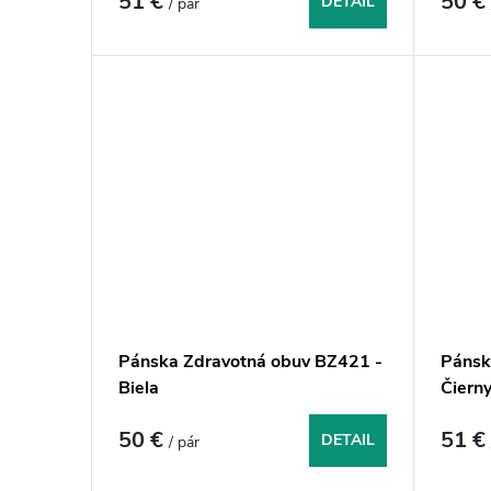
51 €
50 
DETAIL
/ pár
o
v
Pánska Zdravotná obuv BZ421 -
Pánsk
Biela
Čiern
50 €
51 
DETAIL
/ pár