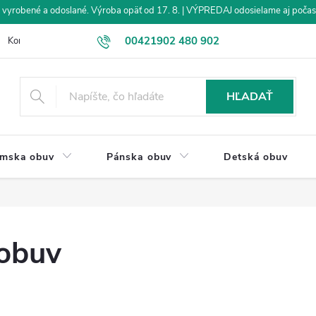
vyrobené a odoslané. Výroba opäť od 17. 8. | VÝPREDAJ odosielame aj počas
00421902 480 902
Kontakt
Veľkoobchod
Obchodné podmienky
Dodanie tovar
eshop@drevakybuxa.sk
HĽADAŤ
mska obuv
Pánska obuv
Detská obuv
 obuv