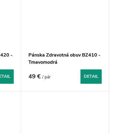
420 -
Pánska Zdravotná obuv BZ410 -
Tmavomodrá
49 €
ETAIL
DETAIL
/ pár