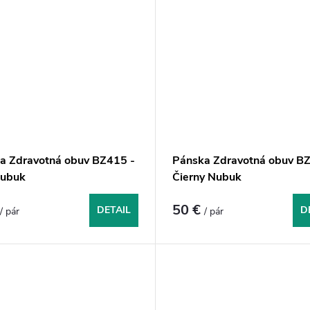
a Zdravotná obuv BZ415 -
Pánska Zdravotná obuv BZ
Nubuk
Čierny Nubuk
€
50 €
DETAIL
D
/ pár
/ pár