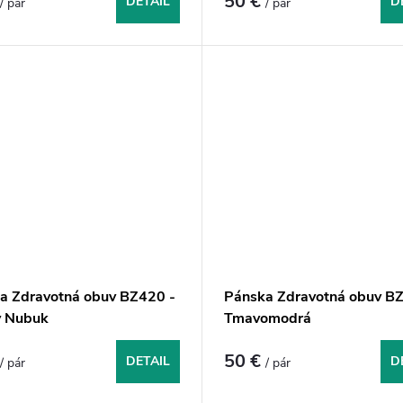
€
50 €
DETAIL
D
/ pár
/ pár
a Zdravotná obuv BZ420 -
Pánska Zdravotná obuv BZ
y Nubuk
Tmavomodrá
€
50 €
DETAIL
D
/ pár
/ pár