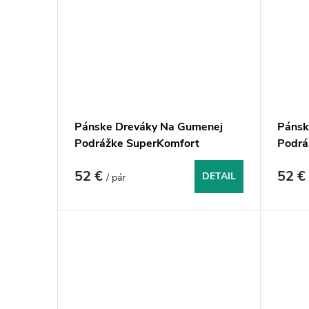
Pánske Dreváky Na Gumenej
Pánsk
Podrážke SuperKomfort
Podrá
FPU10p - CeloČierne
- Biel
52 €
52 
DETAIL
/ pár