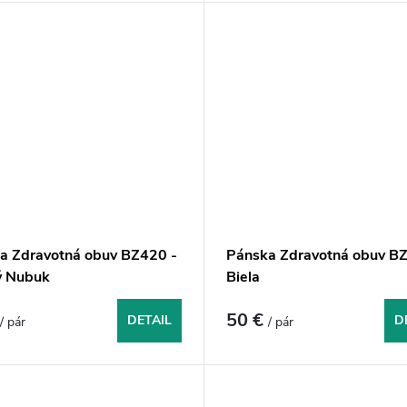
a Zdravotná obuv BZ420 -
Pánska Zdravotná obuv BZ
ý Nubuk
Biela
€
50 €
DETAIL
D
/ pár
/ pár