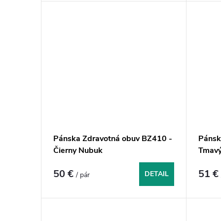
Pánska Zdravotná obuv BZ410 -
Pánsk
Čierny Nubuk
Tmav
50 €
51 
DETAIL
/ pár