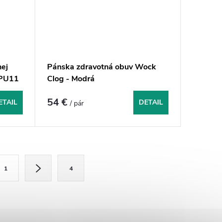
ej
Pánska zdravotná obuv Wock
FPU11
Clog - Modrá
54 €
ETAIL
DETAIL
/ pár
1
4