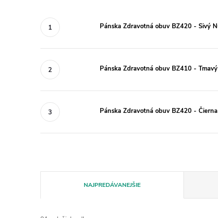
Pánska Zdravotná obuv BZ420 - Sivý 
Pánska Zdravotná obuv BZ410 - Tmav
Pánska Zdravotná obuv BZ420 - Čierna
R
NAJPREDÁVANEJŠIE
a
d