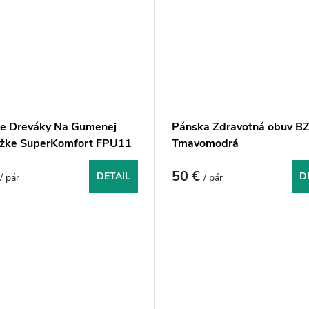
e Dreváky Na Gumenej
Pánska Zdravotná obuv BZ
žke SuperKomfort FPU11
Tmavomodrá
a
€
50 €
DETAIL
D
/ pár
/ pár