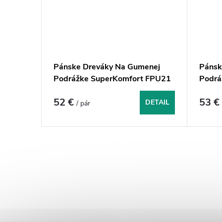
Pánske Dreváky Na Gumenej
Pánsk
Podrážke SuperKomfort FPU21
Podrá
- Tmavomodroočierne
FPU11
52 €
53 
DETAIL
/ pár
O
v
l
á
d