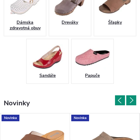
Dámska
Dreváky
Šľapky
zdravotná obuv
Sandále
Papuče
Novinky
Novinka
Novinka