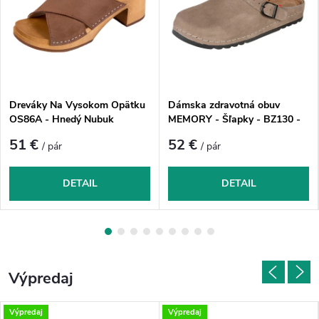
Dreváky Na Vysokom Opätku
Dámska zdravotná obuv
OS86A - Hnedý Nubuk
MEMORY - Šľapky - BZ130 -
Sivý Nubuk
51 €
52 €
/ pár
/ pár
DETAIL
DETAIL
Výpredaj
Výpredaj
Výpredaj