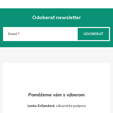
Odoberať newsletter
Z
á
Email
ODOBERAŤ
p
ä
t
i
e
Lenka Krišandová