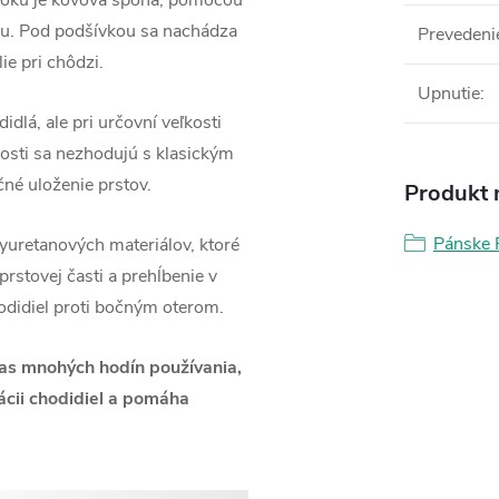
boku je kovová spona, pomocou
ku.
P
od podšívkou sa nachádza
Prevedeni
ie pri chôdzi.
Upnutie
:
dlá, ale pri určovní veľkosti
kosti sa nezhodujú s klasickým
čné uloženie prstov.
Produkt n
Pánske 
yuretanových materiálov, ktoré
rstovej časti a prehĺbenie v
hodidiel proti bočným oterom.
as mnohých hodín používania,
ácii chodidiel a pomáha