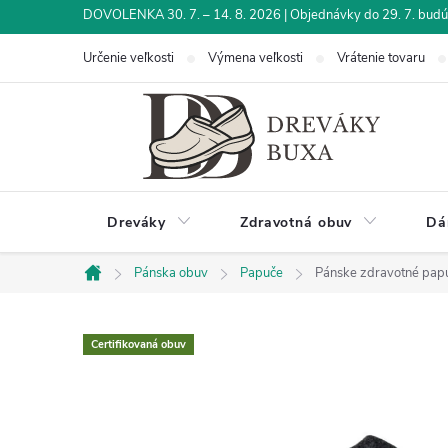
Prejsť
DOVOLENKA 30. 7. – 14. 8. 2026 | Objednávky do 29. 7. budú 
na
Určenie veľkosti
Výmena veľkosti
Vrátenie tovaru
obsah
Dreváky
Zdravotná obuv
Dá
Pánska obuv
Papuče
Pánske zdravotné papu
Domov
Certifikovaná obuv