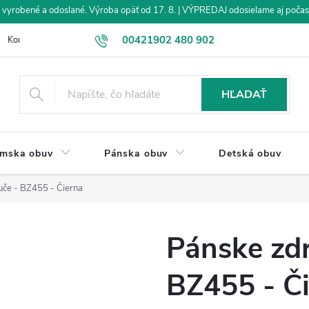
vyrobené a odoslané. Výroba opäť od 17. 8. | VÝPREDAJ odosielame aj počas
00421902 480 902
Kontakt
Veľkoobchod
Obchodné podmienky
Dodanie tovar
eshop@drevakybuxa.sk
HĽADAŤ
mska obuv
Pánska obuv
Detská obuv
če - BZ455 - Čierna
Pánske zd
BZ455 - Č