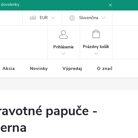
 dovolenky.
u
Ochrana osobných údajov
EUR
Ako nakupovať
Slovenčina
NÁKUPNÝ
KOŠÍK
Prázdny košík
Prihlásenie
Akcia
Novinky
Výpredaj
O značke BUXA
ravotné papuče -
ierna