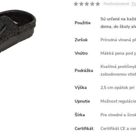
Po
Neohodnotené
Sú určené na kaž
Použitie
doma, do školy al
Zvršok
Prírodná vlnená p
Vnútro
Mäkká pena pod p
Kvalitná protišmy
Podrážka
zabudovanou stie
Výška
2,5 cm opätok pri
Upnutie
Možnosť reguláci
Šírka
Pre stredné a širo
Certifikát
Certifikát CE a ce