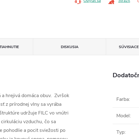
Opýtať sa
Strážiť
TIAHNUTIE
DISKUSIA
SÚVISIAC
Dodatoč
 a hrejivá domáca obuv. Zvršok
Farba
:
lsť z prírodnej vlny sa vyrába
štruktúre udržuje FILC vo vnútri
Model
:
 cirkuláciu vzduchu, čo sa
e pohodlie a pocit sviežosti po
Typ
: