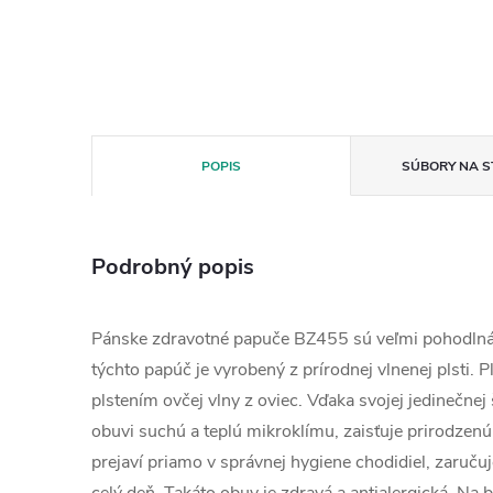
POPIS
SÚBORY NA S
Podrobný popis
Pánske zdravotné papuče BZ455 sú veľmi pohodlná
týchto papúč je vyrobený z prírodnej vlnenej plsti. P
plstením ovčej vlny z oviec.
Vďaka svojej jedinečnej 
obuvi suchú a teplú mikroklímu, zaisťuje prirodzenú
prejaví priamo v správnej hygiene chodidiel, zaručuj