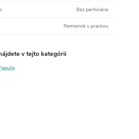
e
:
Bez perforácie
Remienok s prackou
ájdete v tejto kategórii
Papuče