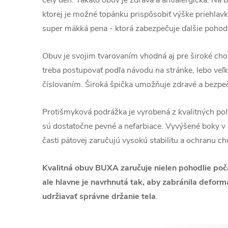
celý deň.
Takáto obuv je zdravá a
antialergick
á
. Na 
ktorej je možné topánku prispôsobiť výške priehlav
super mäkká pena - ktorá
zabezpečuje
ďalšie pohodl
Obuv je svojim tvarovaním vhodná aj pre široké chodi
treba postupovať podľa návodu na stránke, lebo veľ
číslovaním. Široká špička umožňuje zdravé a bezpe
Protišmyková podrážka je vyrobená z kvalitných pol
sú dostatočne pevné a nefarbiace. Vyvýšené boky v p
časti pätovej zaručujú vysokú stabilitu a ochranu c
Kvalitná obuv BUXA zaručuje nielen pohodlie poč
ale hlavne je navrhnutá tak, aby zabránila deform
udržiavať správne držanie tela
.