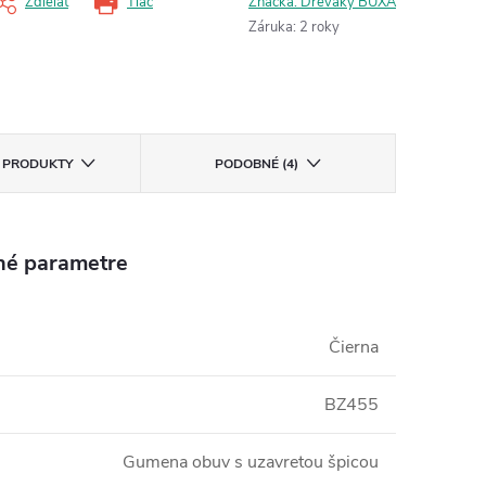
Zdieľať
Tlač
Značka:
Dreváky BUXA
Záruka
:
2 roky
E PRODUKTY
PODOBNÉ (4)
né parametre
Čierna
BZ455
Gumena obuv s uzavretou špicou