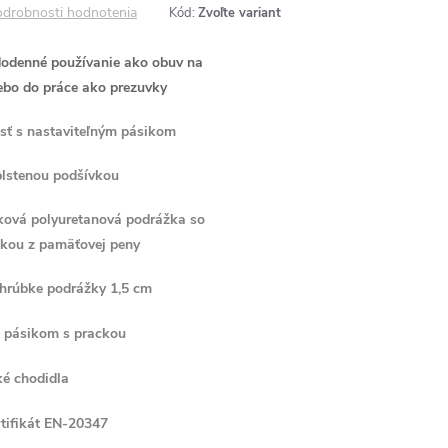
drobnosti hodnotenia
Kód:
Zvoľte variant
dodenné používanie ako obuv na
ebo do práce ako prezuvky
lsť s nastaviteľným pásikom
lstenou podšívkou
ková polyuretanová podrážka so
lkou z pamäťovej peny
 hrúbke podrážky 1,5 cm
e pásikom s prackou
ké chodidla
rtifikát EN-20347