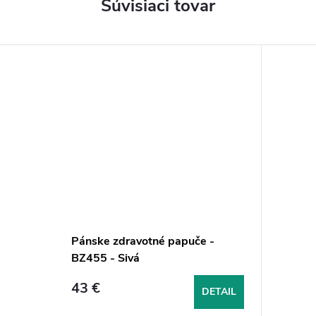
Súvisiaci tovar
Pánske zdravotné papuče -
BZ455 - Sivá
43 €
DETAIL