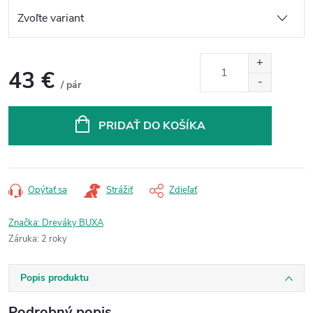
43 €
/ pár
Jednotková
cena:
PRIDAŤ DO KOŠÍKA
Opýtať sa
Strážiť
Zdieľať
Značka:
Dreváky BUXA
Záruka
:
2 roky
Popis produktu
Podrobný popis