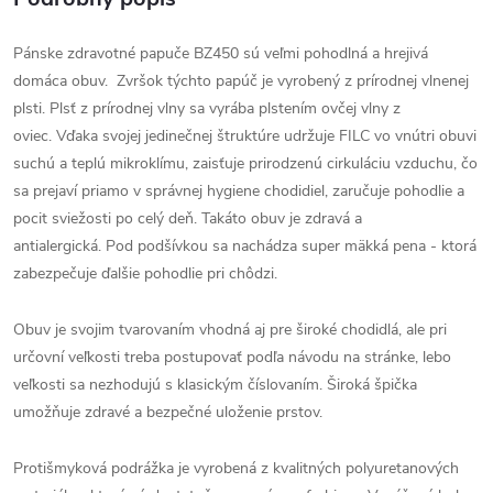
Pánske zdravotné papuče BZ450 sú veľmi pohodlná a hrejivá
domáca obuv. Zvršok týchto papúč je vyrobený z prírodnej vlnenej
plsti. Plsť z prírodnej vlny sa vyrába plstením ovčej vlny z
oviec.
Vďaka svojej jedinečnej štruktúre udržuje FILC vo vnútri obuvi
suchú a teplú mikroklímu, zaisťuje prirodzenú cirkuláciu vzduchu, čo
sa prejaví priamo v správnej hygiene chodidiel, zaručuje pohodlie a
pocit sviežosti po celý deň.
Takáto obuv je zdravá a
antialergick
á
.
P
od podšívkou sa nachádza super mäkká pena - ktorá
zabezpečuje
ďalšie pohodlie pri chôdzi.
Obuv je svojim tvarovaním vhodná aj pre široké chodidlá, ale pri
určovní veľkosti treba postupovať podľa návodu na stránke, lebo
veľkosti sa nezhodujú s klasickým číslovaním. Široká špička
umožňuje zdravé a bezpečné uloženie prstov.
Protišmyková podrážka je vyrobená z kvalitných polyuretanových