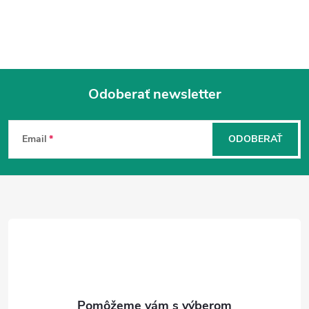
Odoberať newsletter
Z
á
Email
ODOBERAŤ
p
ä
t
i
e