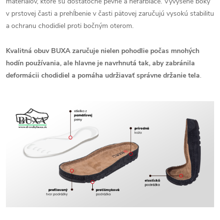
materiálov, ktoré sú dostatočne pevné a nefarbiace. Vyvýšené boky
v prstovej časti a prehĺbenie v časti pätovej zaručujú vysokú stabilitu
a ochranu chodidiel proti bočným oterom.
Kvalitná obuv BUXA zaručuje nielen pohodlie počas mnohých
hodín používania, ale hlavne je navrhnutá tak, aby zabránila
deformácii chodidiel a pomáha udržiavať správne držanie tela
.