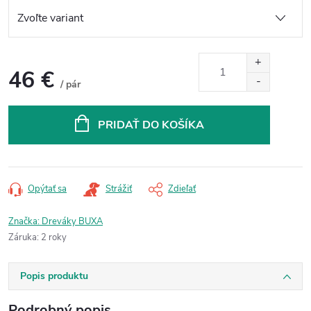
46 €
/ pár
Jednotková
cena:
PRIDAŤ DO KOŠÍKA
Opýtať sa
Strážiť
Zdieľať
Značka:
Dreváky BUXA
Záruka
:
2 roky
Popis produktu
Podrobný popis