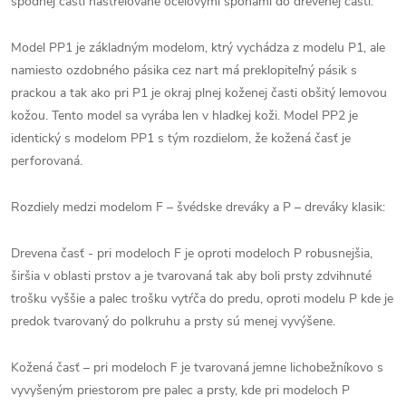
spodnej časti nastrelované oceľovými sponami do drevenej časti.
Model PP1 je základným modelom, ktrý vychádza z modelu P1, ale
namiesto ozdobného pásika cez nart má preklopiteľný pásik s
prackou a tak ako pri P1 je okraj plnej koženej časti obšitý lemovou
kožou. Tento model sa vyrába len v hladkej koži. Model PP2 je
identický s modelom PP1 s tým rozdielom, že kožená časť je
perforovaná.
Rozdiely medzi modelom F – švédske dreváky a P – dreváky klasik:
Drevena časť - pri modeloch F je oproti modeloch P robusnejšia,
širšia v oblasti prstov a je tvarovaná tak aby boli prsty zdvihnuté
trošku vyššie a palec trošku vytŕča do predu, oproti modelu P kde je
predok tvarovaný do polkruhu a prsty sú menej vyvýšene.
Kožená časť – pri modeloch F je tvarovaná jemne lichobežníkovo s
vyvyšeným priestorom pre palec a prsty, kde pri modeloch P