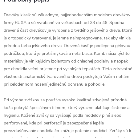
Dreváky klasik sú základnym, najjednoduchším modelom drevákov
firmy BUXA a sú vyrabané vo veľkostiach od 33 do 46. Spodna
drevená časť drevákov je vyrobená z tvrdého jelšového dreva, ktoré
je ortopedický tvarované, je jemne naimpregnované, tak aby vinikla
prírodna farba jelšového dreva. Drevená časť je podlepená gélovou
podrážkou, ktorá je protišmyková a nefarbiaca. Kombinácia týchto
materiálov je vinikajúcim izolantom od chladnej podlahy a naopak
pre chodidla veľmi príjemne pri vysokých teplotách. Tieto zdravotné
vlastnosti anatomický tvarovaného dreva poskytujú Vašim nohám
pri celodennom nosení jedinečnú ochranu a pohodlie.
Pri výrobe zvŕškov sa používa vysoko kvalitná zdvojená prírodná
koža pokrytá špeciálnym filmom, ktorý výrazne uľahčuje čistenie a
hygienu. Kožené zvršky sa vyrábajú podľa modelov plné alebo
perforované, kde pri perforácií je zapezpečené lepšie
prevzdušňovanie chodidla čo znižuje potenie chodidiel. Zvŕšky sú k