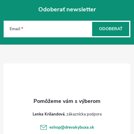
Odoberať newsletter
Z
á
Email
ODOBERAŤ
p
ä
t
i
e
Lenka Krišandová
eshop
@
drevakybuxa.sk