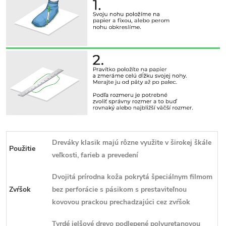
Dreváky klasik majú rôzne využite v širokej škále
Použitie
veľkosti, farieb a prevedení
Dvojitá prírodna koža pokrytá špeciálnym filmom
Zvŕšok
bez perforácie s pásikom s prestaviteľnou
kovovou prackou prechadzajúci cez zvŕšok
Tvrdé jelšové drevo podlepené polyuretanovou