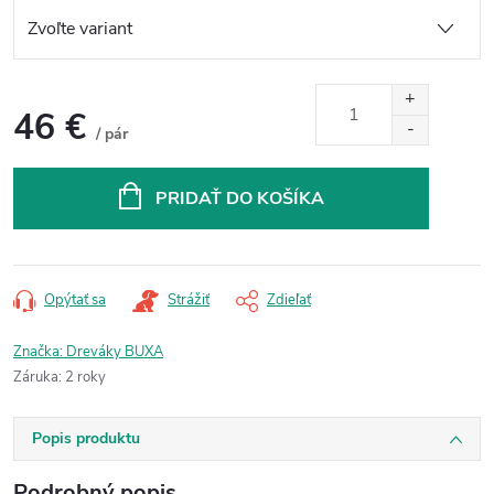
46 €
/ pár
Jednotková
cena:
PRIDAŤ DO KOŠÍKA
Opýtať sa
Strážiť
Zdieľať
Značka:
Dreváky BUXA
Záruka
:
2 roky
Popis produktu
Podrobný popis