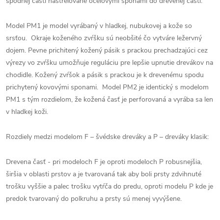
spodnej časti nastrelované oceľovými sponami do drevenej časti.
Model PM1 je model vyrábaný v hladkej, nubukovej a kože so
srsťou. Okraje koženého zvŕšku sú neobšité čo vytváre ležervný
dojem. Pevne prichitený kožený pásik s prackou prechadzajúci cez
výrezy vo zvŕšku umožňuje reguláciu pre lepšie upnutie drevákov na
chodidle. Kožený zvŕšok a pásik s prackou je k drevenému spodu
prichytený kovovými sponami. Model PM2 je identický s modelom
PM1 s tým rozdielom, že kožená časť je perforovaná a vyrába sa len
v hladkej koži.
Rozdiely medzi modelom F – švédske dreváky a P – dreváky klasik:
Drevena časť - pri modeloch F je oproti modeloch P robusnejšia,
širšia v oblasti prstov a je tvarovaná tak aby boli prsty zdvihnuté
trošku vyššie a palec trošku vytŕča do predu, oproti modelu P kde je
predok tvarovaný do polkruhu a prsty sú menej vyvýšene.