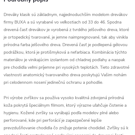
Dreváky klasik sú základnym, najjednoduchším modelom drevákov
firmy BUXA a sú vyrabané vo veľkostiach od 33 do 46. Spodna
drevená časť drevákov je vyrobená z tvrdého jelšového dreva, ktoré
je ortopedický tvarované, je jemne naimpregnované, tak aby vinikla
prírodna farba jelšového dreva. Drevená časť je podlepená gélovou
podrážkou, ktorá je protišmyková a nefarbiaca. Kombinácia týchto
materiálov je vinikajúcim izolantom od chladnej podlahy a naopak
pre chodidla veľmi príjemne pri vysokých teplotách. Tieto zdravotné
vlastnosti anatomický tvarovaného dreva poskytujú Vašim nohám
pri celodennom nosení jedinečnú ochranu a pohodlie.
Pri výrobe zvŕškov sa používa vysoko kvalitná zdvojená prírodná
koža pokrytá špeciálnym filmom, ktorý výrazne uľahčuje čistenie a
hygienu. Kožené zvršky sa vyrábajú podľa modelov plné alebo
perforované, kde pri perforácií je zapezpečené lepšie
prevzdušňovanie chodidla čo znižuje potenie chodidiel. Zvŕšky sú k