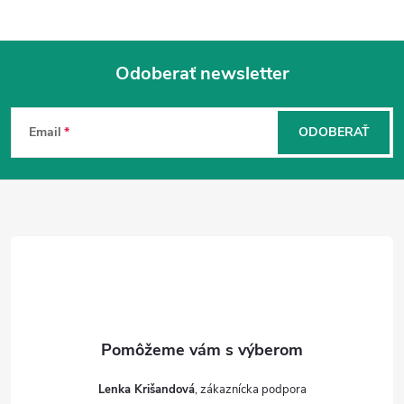
Odoberať newsletter
Z
á
Email
ODOBERAŤ
p
ä
t
i
e
Lenka Krišandová