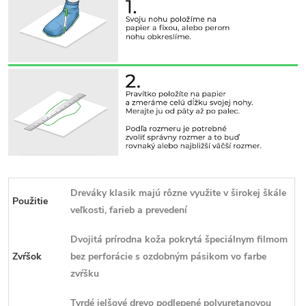
Dreváky klasik majú rôzne využite v širokej škále
Použitie
veľkosti, farieb a prevedení
Dvojitá prírodna koža pokrytá špeciálnym filmom
Zvŕšok
bez perforácie s ozdobným pásikom vo farbe
zvŕšku
Tvrdé jelšové drevo podlepené polyuretanovou