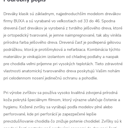
Dreváky klasik sú základnym, najjednoduchším modelom drevákov
firmy BUXA a sú vyrabané vo veľkostiach od 33 do 46. Spodna
drevená časť drevákov je vyrobená z tvrdého jelšového dreva, ktoré
je ortopedický tvarované, je jemne naimpregnované, tak aby vinikla
prírodna farba jelšového dreva. Drevená časť je podlepená gélovou
podrážkou, ktorá je protišmyková a nefarbiaca. Kombinácia týchto
materiálov je vinikajúcim izolantom od chladnej podlahy a naopak
pre chodidla veľmi príjemne pri vysokých teplotách. Tieto zdravotné
vlastnosti anatomický tvarovaného dreva poskytujú Vašim nohám
pri celodennom nosení jedinečnú ochranu a pohodlie.
Pri výrobe zvŕškov sa používa vysoko kvalitná zdvojená prírodná
koža pokrytá špeciálnym filmom, ktorý výrazne uľahčuje čistenie a
hygienu. Kožené zvršky sa vyrábajú podľa modelov plné alebo
perforované, kde pri perforácií je zapezpečené lepšie
prevzdušňovanie chodidla čo znižuje potenie chodidiel. Zvŕšky sú k