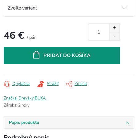
46 €
/ pár
Jednotková
cena:
PRIDAŤ DO KOŠÍKA
Opýtať sa
Strážiť
Zdieľať
Značka:
Dreváky BUXA
Záruka
:
2 roky
Popis produktu
Podrobný popis