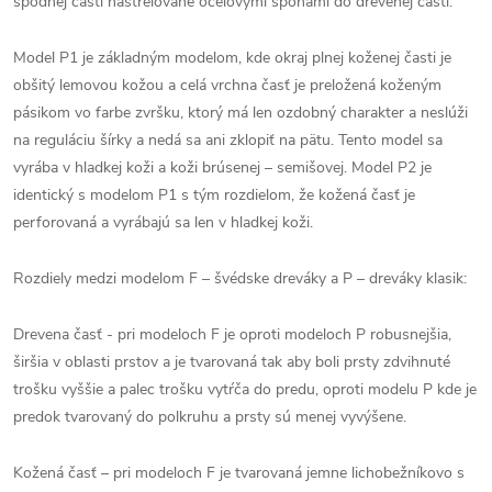
spodnej časti nastrelované oceľovými sponami do drevenej časti.
Model P1 je základným modelom, kde okraj plnej koženej časti je
obšitý lemovou kožou a celá vrchna časť je preložená koženým
pásikom vo farbe zvršku, ktorý má len ozdobný charakter a neslúži
na reguláciu šírky a nedá sa ani zklopiť na pätu. Tento model sa
vyrába v hladkej koži a koži brúsenej – semišovej. Model P2 je
identický s modelom P1 s tým rozdielom, že kožená časť je
perforovaná a vyrábajú sa len v hladkej koži.
Rozdiely medzi modelom F – švédske dreváky a P – dreváky klasik:
Drevena časť - pri modeloch F je oproti modeloch P robusnejšia,
širšia v oblasti prstov a je tvarovaná tak aby boli prsty zdvihnuté
trošku vyššie a palec trošku vytŕča do predu, oproti modelu P kde je
predok tvarovaný do polkruhu a prsty sú menej vyvýšene.
Kožená časť – pri modeloch F je tvarovaná jemne lichobežníkovo s