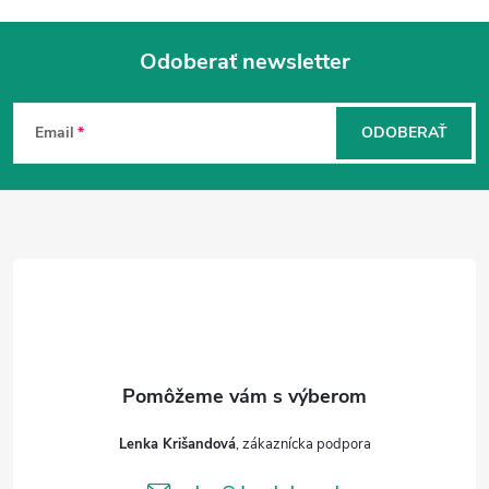
Odoberať newsletter
Z
á
Email
ODOBERAŤ
p
ä
t
i
e
Lenka Krišandová