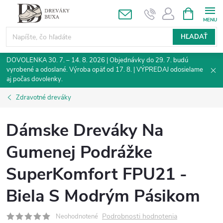
Prejsť
NÁKUPN
KOŠÍK
na
obsah
HĽADAŤ
DOVOLENKA 30. 7. – 14. 8. 2026 | Objednávky do 29. 7. budú
vyrobené a odoslané. Výroba opäť od 17. 8. | VÝPREDAJ odosielame
aj počas dovolenky.
Zdravotné dreváky
Dámske Dreváky Na
Gumenej Podrážke
SuperKomfort FPU21 -
Biela S Modrým Pásikom
Podrobnosti hodnotenia
Neohodnotené