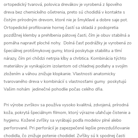
ortopedický tvarová, polovica drevákov je vyrobená z lipového
dreva bez chemického ošetrenia, preto sú chodidlá v kontakte s
čistým prírodným drevom, ktoré nie je šmykľavé a dobre saje pot.
Ortopedické profilovanie hornej častí sa skladá z podopretia
pozdĺžnej klemby a prehlbenia pätovej časti, čím je obuv stabilná a
pomáha napraviť ploché nohy. Dolná časť podrážky je vyrobená zo
špeciálnej protišmykovej gumy, ktorá poskytuje stabilitu a tlmí
nárazy, čím pri chôdzi netrpia kĺby a chrbtica. Kombinácia týchto
materiálov je vynikajúcim izolantom od chladnej podlahy a svojím
zložením a váhou znižuje klopkanie. Vlastnosti anatomicky
tvarovaného dreva v kombinácií s vlastnosťami gumy poskytujú
Vašim nohám jedinečné pohodlie počas celého dňa.
Pri výrobe zvrškov sa používa vysoko kvalitná, zdvojená, prírodná
koža, pokrytá špeciálnym filmom, ktorý výrazne uľahčuje čistenie a
hygienu. Kožené zvŕšky sa vyrábajú podľa modelov plné alebo
perforované. Pri perforácií je zapezpečené lepšie prevzdušňovanie
chodidla, čo znižuje potenie chodidiel. Zvŕšky sú k spodnej časti