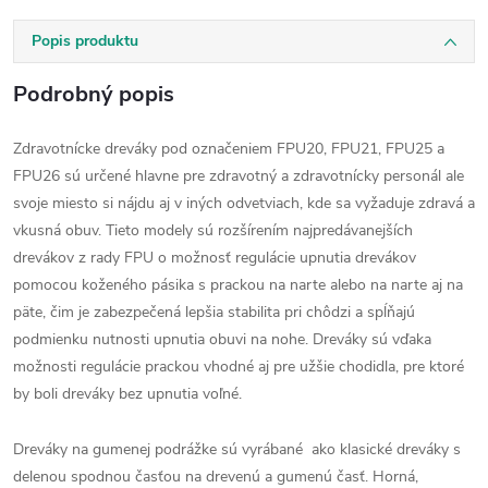
Popis produktu
Podrobný popis
Zdravotnícke dreváky pod označeniem FPU20, FPU21, FPU25 a
FPU26 sú určené hlavne pre zdravotný a zdravotnícky personál ale
svoje miesto si nájdu aj v iných odvetviach, kde sa vyžaduje zdravá a
vkusná obuv. Tieto modely sú rozšírením najpredávanejších
drevákov z rady FPU o možnosť regulácie upnutia drevákov
pomocou koženého pásika s prackou na narte alebo na narte aj na
päte, čim je zabezpečená lepšia stabilita pri chôdzi a spĺňajú
podmienku nutnosti upnutia obuvi na nohe. Dreváky sú vďaka
možnosti regulácie prackou vhodné aj pre užšie chodidla, pre ktoré
by boli dreváky bez upnutia voľné.
Dreváky na gumenej podrážke sú vyrábané ako klasické dreváky s
delenou spodnou časťou na drevenú a gumenú časť. Horná,