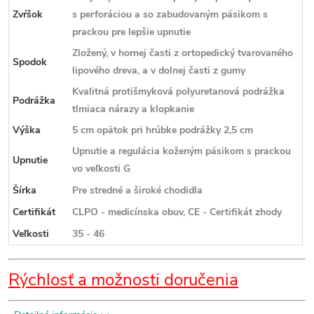
Zvŕšok
s perforáciou a so zabudovaným pásikom s
prackou pre lepšie upnutie
Zložený, v hornej časti z ortopedický tvarovaného
Spodok
lipového dreva, a v dolnej časti z gumy
Kvalitná protišmyková polyuretanová podrážka
Podrážka
tlmiaca nárazy a klopkanie
Výška
5 cm opätok pri hrúbke podrážky 2,5 cm
Upnutie a regulácia koženým pásikom s prackou
Upnutie
vo veľkosti G
Šírka
Pre stredné a široké chodidla
Certifikát
CLPO - medicínska obuv, CE - Certifikát zhody
Veľkosti
35 - 46
Rýchlosť a možnosti doručenia