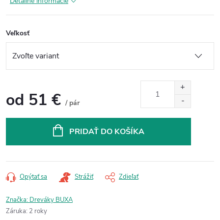
Detailné informácie
Veľkosť
od
51 €
/ pár
Jednotková
cena:
PRIDAŤ DO KOŠÍKA
Opýtať sa
Strážiť
Zdieľať
Značka:
Dreváky BUXA
Záruka
:
2 roky