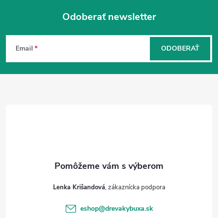
Odoberať newsletter
Z
á
Email
ODOBERAŤ
p
ä
t
i
e
Lenka Krišandová
eshop
@
drevakybuxa.sk