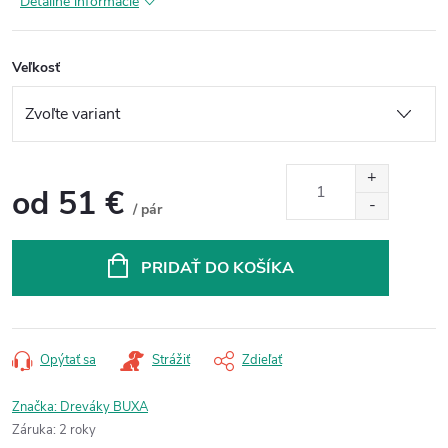
Detailné informácie
Veľkosť
od
51 €
/ pár
Jednotková
cena:
PRIDAŤ DO KOŠÍKA
Opýtať sa
Strážiť
Zdieľať
Značka:
Dreváky BUXA
Záruka
:
2 roky