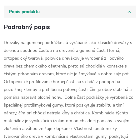
Popis produktu
Podrobný popis
Dreváky na gumenej podrážke sú vyrábané ako klasické dreváky s
delenou spodnou časťou na drevenú a gumenú časť. Horná,
ortopedický tvarová, polovica drevákov je vyrobená z lipového
dreva bez chemického ošetrenia, preto sú chodidlá v kontakte s
čistým prírodným drevom, ktoré nie je šmykľavé a dobre saje pot.
Ortopedické profilovanie hornej častí sa skladá z podopretia
pozdĺžnej klemby a prehlbenia pätovej časti, čím je obuv stabilná a
pomáha napraviť ploché nohy. Dolná časť podrážky je vyrobená zo
špeciálnej protišmykovej gumy, ktorá poskytuje stabilitu a tlmí
nárazy, čím pri chôdzi netrpia kĺby a chrbtica. Kombinácia týchto
materiálov je vynikajúcim izolantom od chladnej podlahy a svojím
zložením a váhou znižuje klopkanie. Vlastnosti anatomicky
tvarovaného dreva v kombinácií s vlastnosťami gumy poskytujú