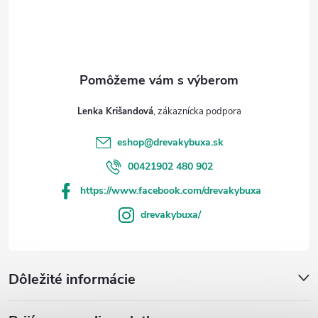
e
Lenka Krišandová
eshop
@
drevakybuxa.sk
00421902 480 902
https://www.facebook.com/drevakybuxa
drevakybuxa/
Dôležité informácie