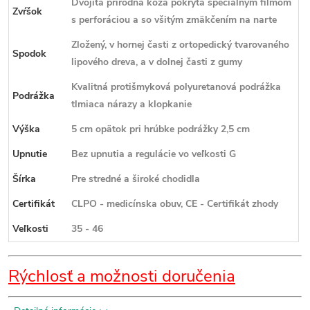
Dvojitá prírodna koža pokrytá špeciálnym filmom
Zvŕšok
s perforáciou a so všitým zmäkčením na narte
Zložený, v hornej časti z ortopedický tvarovaného
Spodok
lipového dreva, a v dolnej časti z gumy
Kvalitná protišmyková polyuretanová podrážka
Podrážka
tlmiaca nárazy a klopkanie
Výška
5 cm opätok pri hrúbke podrážky 2,5 cm
Upnutie
Bez upnutia a regulácie vo veľkosti G
Šírka
Pre stredné a široké chodidla
Certifikát
CLPO - medicínska obuv, CE - Certifikát zhody
Veľkosti
35 - 46
Rýchlosť a možnosti doručenia