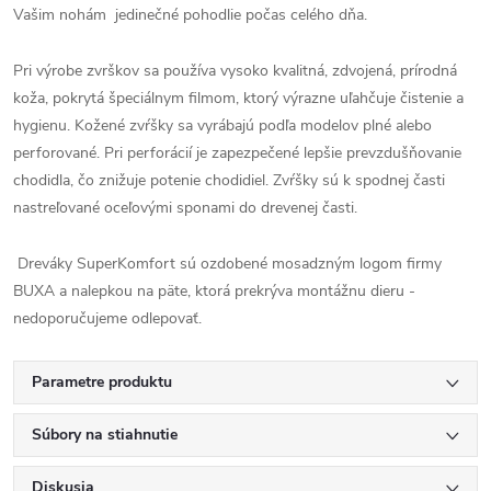
Vašim nohám jedinečné pohodlie počas celého dňa.
Pri výrobe zvrškov sa používa vysoko kvalitná, zdvojená, prírodná
koža, pokrytá špeciálnym filmom, ktorý výrazne uľahčuje čistenie a
hygienu. Kožené zvŕšky sa vyrábajú podľa modelov plné alebo
perforované. Pri perforácií je zapezpečené lepšie prevzdušňovanie
chodidla, čo znižuje potenie chodidiel. Zvŕšky sú k spodnej časti
nastreľované oceľovými sponami do drevenej časti.
Dreváky SuperKomfort sú ozdobené mosadzným logom firmy
BUXA a nalepkou na päte, ktorá prekrýva montážnu dieru -
nedoporučujeme odlepovať.
Parametre produktu
Súbory na stiahnutie
Diskusia