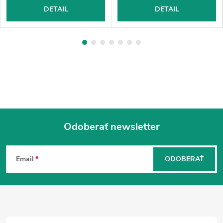
DETAIL
DETAIL
Odoberať newsletter
Z
á
Email
ODOBERAŤ
p
ä
t
i