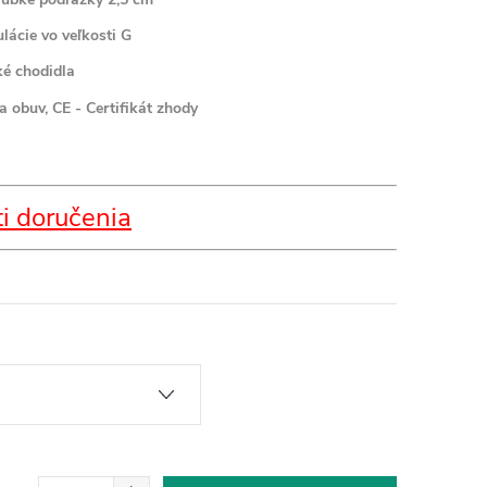
lácie vo veľkosti G
ké chodidla
 obuv, CE - Certifikát zhody
i doručenia