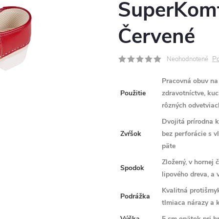
SuperKomf
Červené
Po
Neohodnotené
Pracovná obuv na 
Použitie
zdravotníctve, kuc
rôzných odvetviac
Dvojitá prírodna 
Zvŕšok
bez perforácie s 
päte
Zložený, v hornej 
Spodok
lipového dreva, a 
Kvalitná protišm
Podrážka
tlmiaca nárazy a 
Výška
5 cm opätok pri 