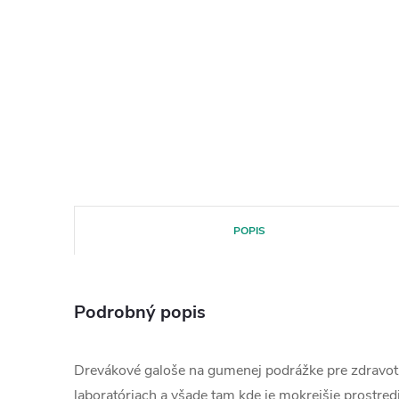
POPIS
Podrobný popis
Drevákové galoše na gumenej podrážke pre zdravotn
laboratóriach a všade tam kde je mokrejšie prostredie