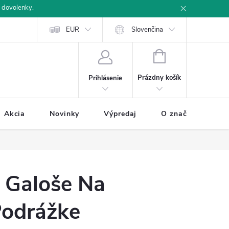
 dovolenky.
u
Ochrana osobných údajov
EUR
Ako nakupovať
Slovenčina
NÁKUPNÝ
KOŠÍK
Prázdny košík
Prihlásenie
Akcia
Novinky
Výpredaj
O značke BUXA
 Galoše Na
odrážke