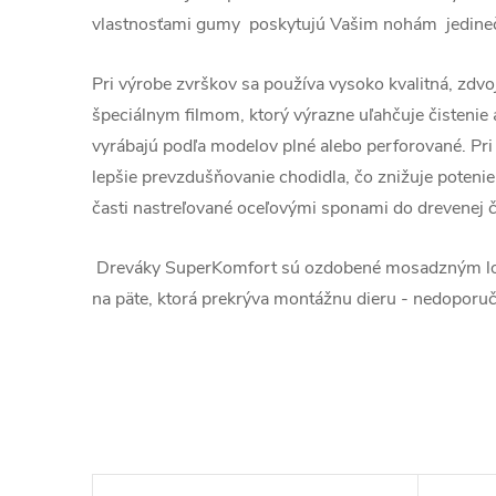
vlastnosťami gumy poskytujú Vašim nohám jedineč
Pri výrobe zvrškov sa používa vysoko kvalitná, zdvo
špeciálnym filmom, ktorý výrazne uľahčuje čistenie
vyrábajú podľa modelov plné alebo perforované. Pri
lepšie prevzdušňovanie chodidla, čo znižuje potenie
časti nastreľované oceľovými sponami do drevenej č
Dreváky SuperKomfort sú ozdobené mosadzným l
na päte, ktorá prekrýva montážnu dieru - nedoporu