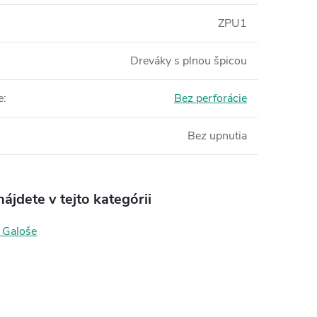
ZPU1
Dreváky s plnou špicou
e
:
Bez perforácie
Bez upnutia
ájdete v tejto kategórii
 Galoše