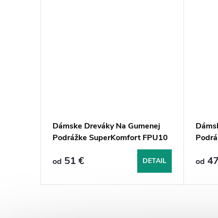
3 -
Dámske Dreváky Na Gumenej
Dámsk
Podrážke SuperKomfort FPU10
Podrá
- Červené
Červe
51 €
47
DETAIL
od
DETAIL
od