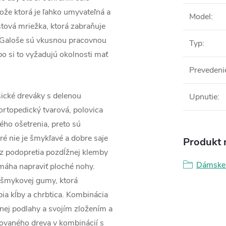
kože ktorá je ľahko umyvateľná a
Model
:
stová mriežka, ktorá zabraňuje
. Galoše sú vkusnou pracovnou
Typ
:
o si to vyžadujú okolnosti mať
Prevedeni
ické dreváky s delenou
Upnutie
:
rtopedický tvarová, polovica
ho ošetrenia, preto sú
é nie je šmykľavé a dobre saje
Produkt n
á z podopretia pozdĺžnej klemby
Dámske
omáha napraviť ploché nohy.
tišmykovej gumy, ktorá
rpia kĺby a chrbtica. Kombinácia
dnej podlahy a svojím zložením a
rovaného dreva v kombinácií s