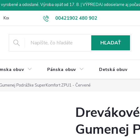
vyrobené a odoslané. Výroba opäť od 17. 8. | VÝPREDAJ odosielame aj počas
00421902 480 902
Kontakt
Veľkoobchod
Obchodné podmienky
Dodanie tovar
eshop@drevakybuxa.sk
HĽADAŤ
mska obuv
Pánska obuv
Detská obuv
 Gumenej Podrážke SuperKomfort ZPU1 - Červené
Drevákové
Gumenej P