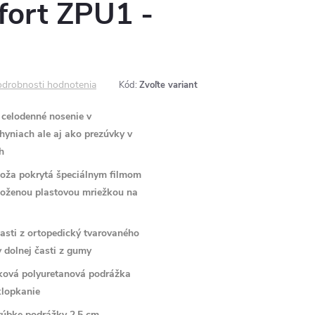
ort ZPU1 -
drobnosti hodnotenia
Kód:
Zvoľte variant
celodenné nosenie v
hyniach ale aj ako prezúvky v
h
koža pokrytá špeciálnym filmom
vloženou plastovou mriežkou na
časti z ortopedický tvarovaného
v dolnej časti z gumy
yková polyuretanová podrážka
klopkanie
hrúbke podrážky 2,5 cm