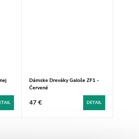
nej
Dámske Dreváky Galoše ZF1 -
Dámske 
Červené
Červen
47 €
45 
ETAIL
DETAIL
od