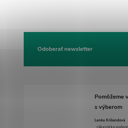
Odoberať newsletter
Z
á
p
ä
t
i
e
Lenka Krišandová