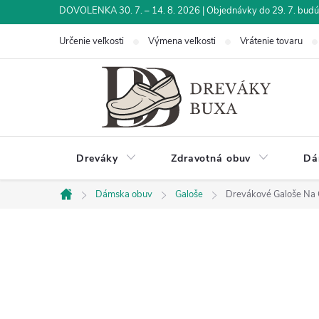
Prejsť
DOVOLENKA 30. 7. – 14. 8. 2026 | Objednávky do 29. 7. budú 
na
Určenie veľkosti
Výmena veľkosti
Vrátenie tovaru
obsah
Dreváky
Zdravotná obuv
Dá
Dámska obuv
Galoše
Drevákové Galoše Na
Domov