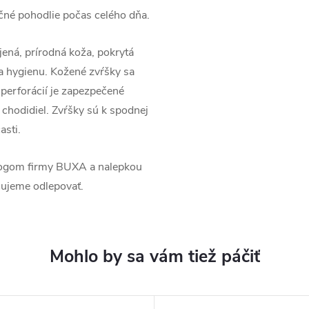
né pohodlie počas celého dňa.
jená, prírodná koža, pokrytá
 a hygienu. Kožené zvŕšky sa
 perforácií je zapezpečené
 chodidiel. Zvŕšky sú k spodnej
asti.
ogom firmy BUXA a nalepkou
čujeme odlepovať.