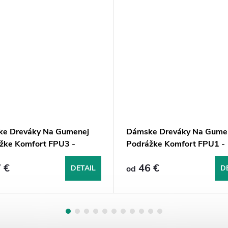
e Dreváky Na Gumenej
Dámske Dreváky Na Gume
žke Komfort FPU3 -
Podrážke Komfort FPU1 -
né
Červené
 €
46 €
DETAIL
od
D