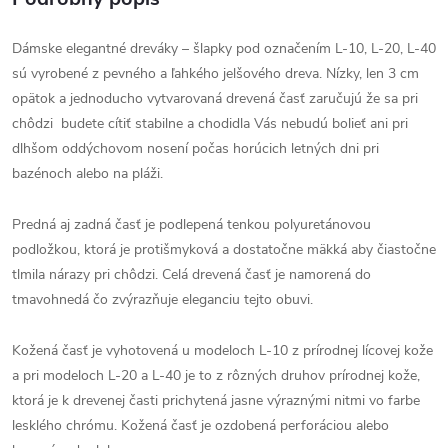
Dámske elegantné dreváky – šlapky pod označením L-10, L-20, L-40
sú vyrobené z pevného a ľahkého jelšového dreva. Nízky, len 3 cm
opätok a jednoducho vytvarovaná drevená časť zaručujú že sa pri
chôdzi budete cítiť stabilne a chodidla Vás nebudú bolieť ani pri
dlhšom oddýchovom nosení počas horúcich letných dni pri
bazénoch alebo na pláži.
Predná aj zadná časť je podlepená tenkou polyuretánovou
podložkou, ktorá je protišmyková a dostatočne mäkká aby čiastočne
tlmila nárazy pri chôdzi. Celá drevená časť je namorená do
tmavohnedá čo zvýrazňuje eleganciu tejto obuvi.
Kožená časť je vyhotovená u modeloch L-10 z prírodnej lícovej kože
a pri modeloch L-20 a L-40 je to z rôzných druhov prírodnej kože,
ktorá je k drevenej časti prichytená jasne výraznými nitmi vo farbe
lesklého chrómu. Kožená časť je ozdobená perforáciou alebo