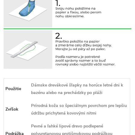
Dámske drevákové šľapky na horúce letné dni k
Použitie
bazénu alebo na prechádzky po pláži
Prírodná koža so špeciálnym povrchom pre lepšiu
Zvŕšok
údržbu prichytená kovovými nitmi
Pevné a ľahké lipové drevo podlepené
Podrážka
polyuretanovou protišmykovou podrážkou