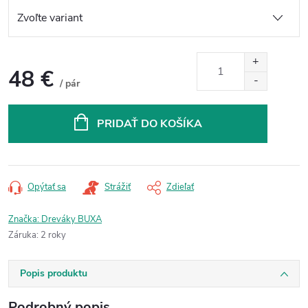
48 €
/ pár
Jednotková
cena:
PRIDAŤ DO KOŠÍKA
Opýtať sa
Strážiť
Zdieľať
Značka:
Dreváky BUXA
Záruka
:
2 roky
Popis produktu
Podrobný popis