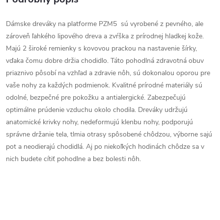
Dámske dreváky na platforme PZM5 sú vyrobené z pevného, ale
zároveň ľahkého lipového dreva a zvŕška z prírodnej hladkej kože.
Majú 2 široké remienky s kovovou prackou na nastavenie šírky,
vďaka čomu dobre držia chodidlo. Táto pohodlná zdravotná obuv
priaznivo pôsobí na vzhľad a zdravie nôh, sú dokonalou oporou pre
vaše nohy za každých podmienok. Kvalitné prírodné materiály sú
odolné, bezpečné pre pokožku a antialergické. Zabezpečujú
optimálne prúdenie vzduchu okolo chodila. Dreváky udržujú
anatomické krivky nohy, nedeformujú klenbu nohy, podporujú
správne držanie tela, tlmia otrasy spôsobené chôdzou, výborne sajú
pot a neodierajú chodidlá. Aj po niekoľkých hodinách chôdze sa v
nich budete cítiť pohodlne a bez bolesti nôh.