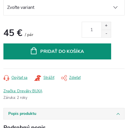
45 €
/ pár
Jednotková
cena:
PRIDAŤ DO KOŠÍKA
Opýtať sa
Strážiť
Zdieľať
Značka:
Dreváky BUXA
Záruka
:
2 roky
Popis produktu
Podrobný popis