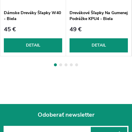
Dámske Dreváky Šľapky W40
Drevákové Šľapky Na Gumenej
- Biela
Podrážke KPU4 - Biela
45 €
49 €
DETAIL
DETAIL
Odoberať newsletter
Z