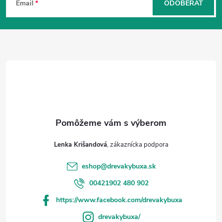
á
Email
ODOBERAŤ
p
ä
t
i
e
Lenka Krišandová
eshop
@
drevakybuxa.sk
00421902 480 902
https://www.facebook.com/drevakybuxa
drevakybuxa/