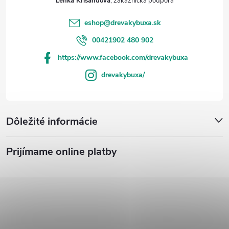
Lenka Krišandová
eshop
@
drevakybuxa.sk
00421902 480 902
https://www.facebook.com/drevakybuxa
drevakybuxa/
Dôležité informácie
Prijímame online platby