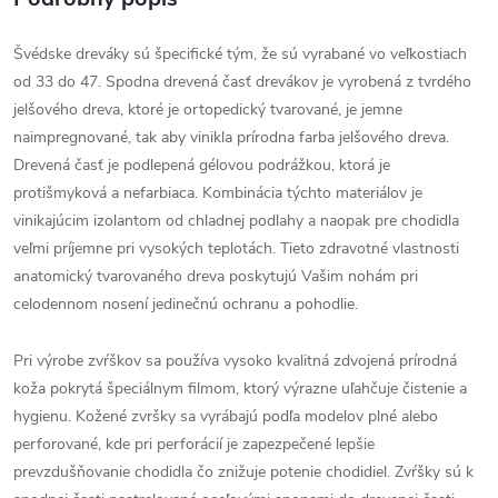
Švédske dreváky sú špecifické tým, že sú vyrabané vo veľkostiach
od 33 do 47. Spodna drevená časť drevákov je vyrobená z tvrdého
jelšového dreva, ktoré je ortopedický tvarované, je jemne
naimpregnované, tak aby vinikla prírodna farba jelšového dreva.
Drevená časť je podlepená gélovou podrážkou, ktorá je
protišmyková a nefarbiaca. Kombinácia týchto materiálov je
vinikajúcim izolantom od chladnej podlahy a naopak pre chodidla
veľmi príjemne pri vysokých teplotách. Tieto zdravotné vlastnosti
anatomický tvarovaného dreva poskytujú Vašim nohám pri
celodennom nosení jedinečnú ochranu a pohodlie.
Pri výrobe zvŕškov sa používa vysoko kvalitná zdvojená prírodná
koža pokrytá špeciálnym filmom, ktorý výrazne uľahčuje čistenie a
hygienu. Kožené zvršky sa vyrábajú podľa modelov plné alebo
perforované, kde pri perforácií je zapezpečené lepšie
prevzdušňovanie chodidla čo znižuje potenie chodidiel. Zvŕšky sú k