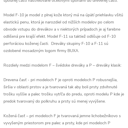
spodnej časti nastrelované oceľovými sponami do drevenej časti.
Model F-10 je model z plnej kože ktorý má na úpätí priehlavku všitú
elastickú penu, ktorá je narozdiel od nižších modelov po celom
obvode vstupu do drevákov a v niektorých prípadoch je aj farebne
odlišená pre krajší efekt. Model F-11 sa taktiež odlišuje od F-10
perforáciou koženej časti. Dreváky skupiny F-10 a F-11 sú
ozdobené mosadzným logom firmy BUXA.
Rozdiely medzi modelom F – švédske dreváky a P – dreváky klasik:
Drevena časť - pri modeloch F je oproti modeloch P robusnejšia,
širšia v oblasti prstov a je tvarovaná tak aby boli prsty zdvihnuté
trošku vyššie a palec trošku vytŕča do predu, oproti modelu P kde je
predok tvarovaný do polkruhu a prsty sú menej vyvýšene.
Kožená časť – pri modeloch F je tvarovaná jemne lichobežníkovo s
vyvyšeným priestorom pre palec a prsty, kde pri modeloch P