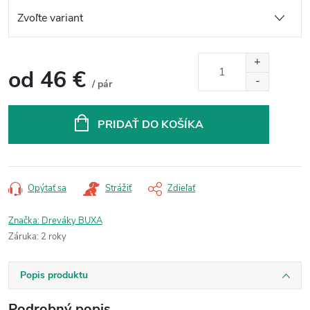
od
46 €
/ pár
Jednotková
cena:
PRIDAŤ DO KOŠÍKA
Opýtať sa
Strážiť
Zdieľať
Značka:
Dreváky BUXA
Záruka
:
2 roky
Popis produktu
Podrobný popis