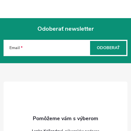
Odoberať newsletter
Z
á
Email
ODOBERAŤ
p
ä
t
i
e