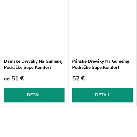
Dámske Dreváky Na Gumenej
Pánske Dreváky Na Gumenej
Podrážke SuperKomfort
Podrážke SuperKomfort
FPU21 - Tmavomodroočierne
FPU21 - Tmavomodroočierne
51 €
52 €
od
DETAIL
DETAIL