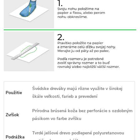
Švédske dreváky majú rôzne využite v širokej
Použitie
škále veľkosti, farieb a prevedení
Prírodna brúsená koža bez perforácie s ozdobným
Zvŕšok
pásikom vo farbe zvŕšku
Tvrdé jelšové drevo podlepené polyuretanovou
Podrážka