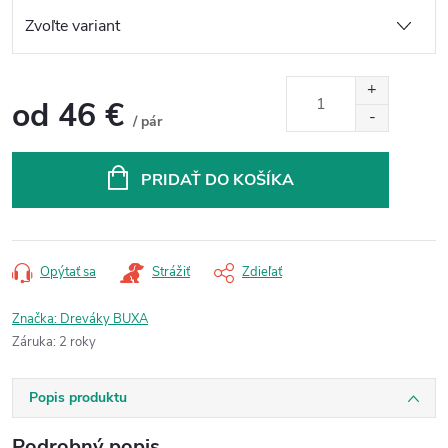
od
46 €
/ pár
Jednotková
cena:
PRIDAŤ DO KOŠÍKA
Opýtať sa
Strážiť
Zdieľať
Značka:
Dreváky BUXA
Záruka
:
2 roky
Popis produktu
Podrobný popis