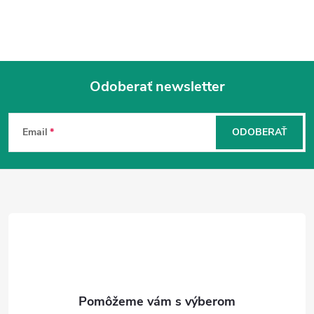
Odoberať newsletter
Z
á
Email
ODOBERAŤ
p
ä
t
i
e