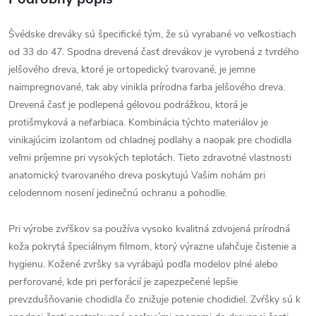
Švédske dreváky sú špecifické tým, že sú vyrabané vo veľkostiach
od 33 do 47. Spodna drevená časť drevákov je vyrobená z tvrdého
jelšového dreva, ktoré je ortopedický tvarované, je jemne
naimpregnované, tak aby vinikla prírodna farba jelšového dreva.
Drevená časť je podlepená gélovou podrážkou, ktorá je
protišmyková a nefarbiaca. Kombinácia týchto materiálov je
vinikajúcim izolantom od chladnej podlahy a naopak pre chodidla
veľmi príjemne pri vysokých teplotách. Tieto zdravotné vlastnosti
anatomický tvarovaného dreva poskytujú Vašim nohám pri
celodennom nosení jedinečnú ochranu a pohodlie.
Pri výrobe zvŕškov sa používa vysoko kvalitná zdvojená prírodná
koža pokrytá špeciálnym filmom, ktorý výrazne uľahčuje čistenie a
hygienu. Kožené zvršky sa vyrábajú podľa modelov plné alebo
perforované, kde pri perforácií je zapezpečené lepšie
prevzdušňovanie chodidla čo znižuje potenie chodidiel. Zvŕšky sú k