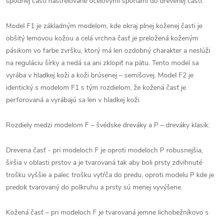
spodnej časti nastrelované oceľovými sponami do drevenej časti.
Model F1 je základným modelom, kde okraj plnej koženej časti je
obšitý lemovou kožou a celá vrchna časť je preložená koženým
pásikom vo farbe zvršku, ktorý má len ozdobný charakter a neslúži
na reguláciu šírky a nedá sa ani zklopiť na pätu. Tento model sa
vyrába v hladkej koži a koži brúsenej – semišovej. Model F2 je
identický s modelom F1 s tým rozdielom, že kožená časť je
perforovaná a vyrábajú sa len v hladkej koži.
Rozdiely medzi modelom F – švédske dreváky a P – dreváky klasik:
Drevena časť - pri modeloch F je oproti modeloch P robusnejšia,
širšia v oblasti prstov a je tvarovaná tak aby boli prsty zdvihnuté
trošku vyššie a palec trošku vytŕča do predu, oproti modelu P kde je
predok tvarovaný do polkruhu a prsty sú menej vyvýšene.
Kožená časť – pri modeloch F je tvarovaná jemne lichobežníkovo s