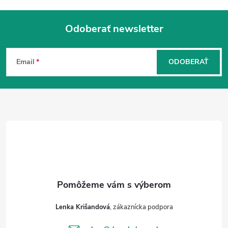
Odoberať newsletter
Z
á
Email
ODOBERAŤ
p
ä
t
i
e
Lenka Krišandová