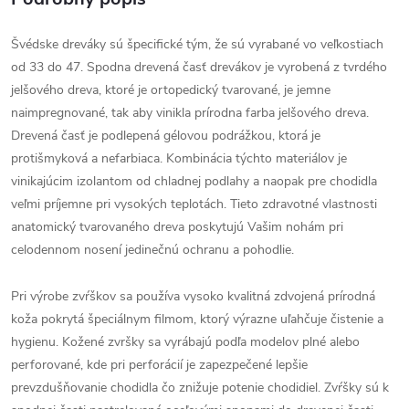
Švédske dreváky sú špecifické tým, že sú vyrabané vo veľkostiach
od 33 do 47. Spodna drevená časť drevákov je vyrobená z tvrdého
jelšového dreva, ktoré je ortopedický tvarované, je jemne
naimpregnované, tak aby vinikla prírodna farba jelšového dreva.
Drevená časť je podlepená gélovou podrážkou, ktorá je
protišmyková a nefarbiaca. Kombinácia týchto materiálov je
vinikajúcim izolantom od chladnej podlahy a naopak pre chodidla
veľmi príjemne pri vysokých teplotách. Tieto zdravotné vlastnosti
anatomický tvarovaného dreva poskytujú Vašim nohám pri
celodennom nosení jedinečnú ochranu a pohodlie.
Pri výrobe zvŕškov sa používa vysoko kvalitná zdvojená prírodná
koža pokrytá špeciálnym filmom, ktorý výrazne uľahčuje čistenie a
hygienu. Kožené zvršky sa vyrábajú podľa modelov plné alebo
perforované, kde pri perforácií je zapezpečené lepšie
prevzdušňovanie chodidla čo znižuje potenie chodidiel. Zvŕšky sú k