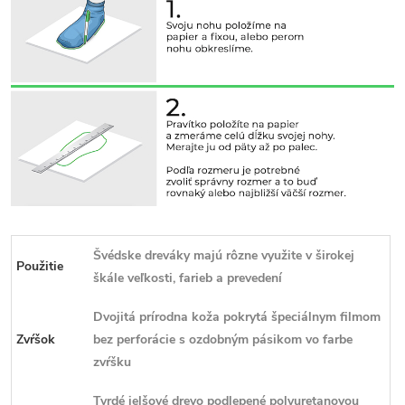
Švédske dreváky majú rôzne využite v širokej
Použitie
škále veľkosti, farieb a prevedení
Dvojitá prírodna koža pokrytá špeciálnym filmom
Zvŕšok
bez perforácie s ozdobným pásikom vo farbe
zvŕšku
Tvrdé jelšové drevo podlepené polyuretanovou