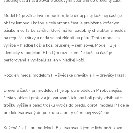
spodnej časti nastrelované oceľovými sponami do drevenej časti.
Model F1 je základným modelom, kde okraj plnej koženej časti je
obšitý lemovou kožou a celá vrchna časť je preložená koženým
pásikom vo farbe zvršku, ktorý má len ozdobný charakter a neslúži
na reguláciu šírky a nedá sa ani zklopiť na pätu. Tento model sa
vyrába v hladkej koži a koži brúsenej – semišovej. Model F2 je
identický s modelom F1 s tým rozdielom, že kožená časť je
perforovaná a vyrábajú sa len v hladkej koži.
Rozdiely medzi modelom F – švédske dreváky a P – dreváky klasik:
Drevena časť - pri modeloch F je oproti modeloch P robusnejšia,
širšia v oblasti prstov a je tvarovaná tak aby boli prsty zdvihnuté
trošku vyššie a palec trošku vytŕča do predu, oproti modelu P kde je
predok tvarovaný do polkruhu a prsty sú menej vyvýšene.
Kožená časť – pri modeloch F je tvarovaná jemne lichobežníkovo s