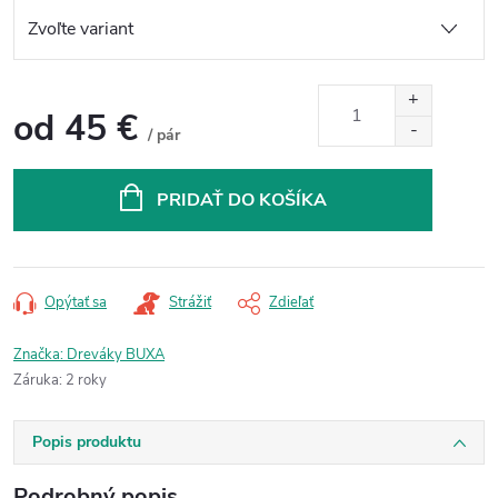
od
45 €
/ pár
Jednotková
cena:
PRIDAŤ DO KOŠÍKA
Opýtať sa
Strážiť
Zdieľať
Značka:
Dreváky BUXA
Záruka
:
2 roky
Popis produktu
Podrobný popis