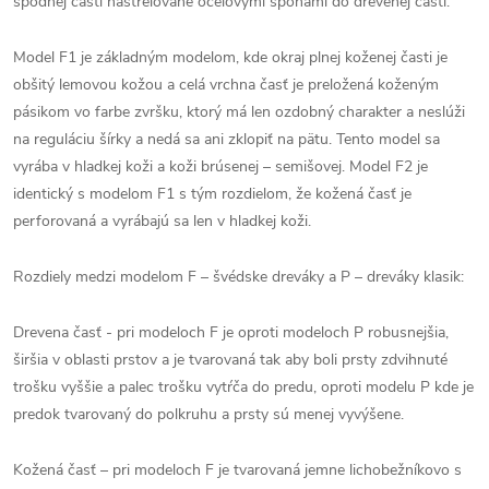
spodnej časti nastrelované oceľovými sponami do drevenej časti.
Model F1 je základným modelom, kde okraj plnej koženej časti je
obšitý lemovou kožou a celá vrchna časť je preložená koženým
pásikom vo farbe zvršku, ktorý má len ozdobný charakter a neslúži
na reguláciu šírky a nedá sa ani zklopiť na pätu. Tento model sa
vyrába v hladkej koži a koži brúsenej – semišovej. Model F2 je
identický s modelom F1 s tým rozdielom, že kožená časť je
perforovaná a vyrábajú sa len v hladkej koži.
Rozdiely medzi modelom F – švédske dreváky a P – dreváky klasik:
Drevena časť - pri modeloch F je oproti modeloch P robusnejšia,
širšia v oblasti prstov a je tvarovaná tak aby boli prsty zdvihnuté
trošku vyššie a palec trošku vytŕča do predu, oproti modelu P kde je
predok tvarovaný do polkruhu a prsty sú menej vyvýšene.
Kožená časť – pri modeloch F je tvarovaná jemne lichobežníkovo s