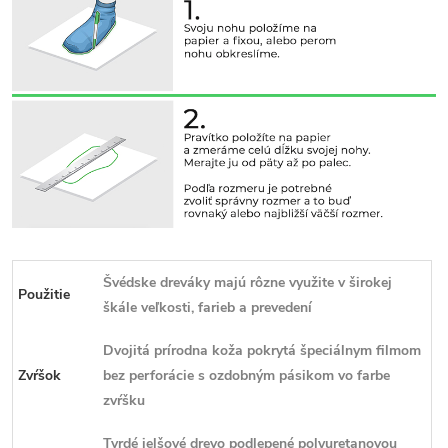
Švédske dreváky majú rôzne využite v širokej
Použitie
škále veľkosti, farieb a prevedení
Dvojitá prírodna koža pokrytá špeciálnym filmom
Zvŕšok
bez perforácie s ozdobným pásikom vo farbe
zvŕšku
Tvrdé jelšové drevo podlepené polyuretanovou