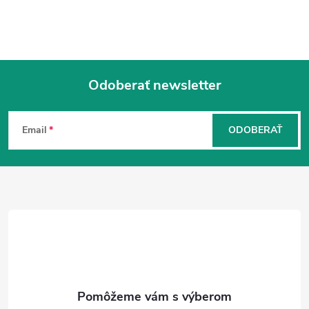
Odoberať newsletter
Z
á
Email
ODOBERAŤ
p
ä
t
i
e