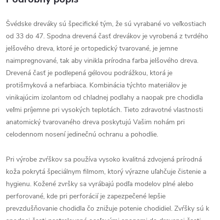
Švédske dreváky sú špecifické tým, že sú vyrabané vo veľkostiach
od 33 do 47. Spodna drevená časť drevákov je vyrobená z tvrdého
jelšového dreva, ktoré je ortopedický tvarované, je jemne
naimpregnované, tak aby vinikla prírodna farba jelšového dreva.
Drevená časť je podlepená gélovou podrážkou, ktorá je
protišmyková a nefarbiaca. Kombinácia týchto materiálov je
vinikajúcim izolantom od chladnej podlahy a naopak pre chodidla
veľmi príjemne pri vysokých teplotách. Tieto zdravotné vlastnosti
anatomický tvarovaného dreva poskytujú Vašim nohám pri
celodennom nosení jedinečnú ochranu a pohodlie.
Pri výrobe zvŕškov sa používa vysoko kvalitná zdvojená prírodná
koža pokrytá špeciálnym filmom, ktorý výrazne uľahčuje čistenie a
hygienu. Kožené zvršky sa vyrábajú podľa modelov plné alebo
perforované, kde pri perforácií je zapezpečené lepšie
prevzdušňovanie chodidla čo znižuje potenie chodidiel. Zvŕšky sú k