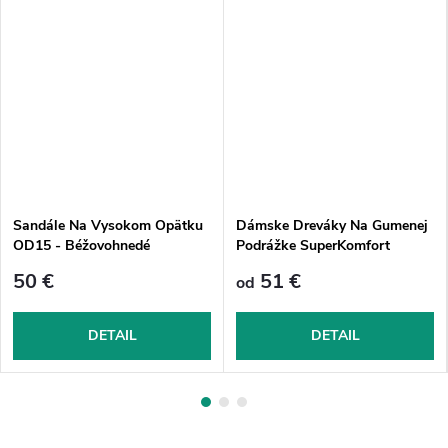
Sandále Na Vysokom Opätku
Dámske Dreváky Na Gumenej
OD15 - Béžovohnedé
Podrážke SuperKomfort
FPU11 - Béžové
50 €
51 €
od
DETAIL
DETAIL