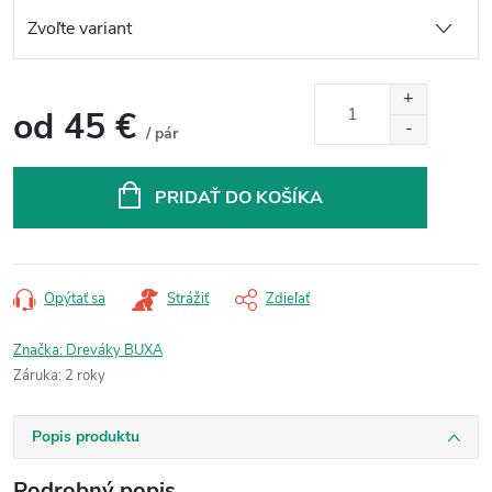
od
45 €
/ pár
Jednotková
cena:
PRIDAŤ DO KOŠÍKA
Opýtať sa
Strážiť
Zdieľať
Značka:
Dreváky BUXA
Záruka
:
2 roky
Popis produktu
Podrobný popis