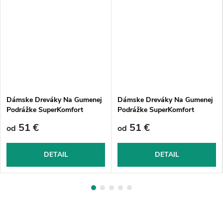
Dámske Dreváky Na Gumenej
Dámske Dreváky Na Gumenej
Podrážke SuperKomfort
Podrážke SuperKomfort
FPU10 - Béžové
FPU20 - Béžové
51 €
51 €
od
od
DETAIL
DETAIL