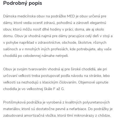
Podrobný popis
Dámska medicínska obuv na podrážke MED je obuv určená pre
dámy, ktoré vedia oceniť zdravú, pohodlnú a zároveň elegantnú
obuv, ktorú môžu nosiť dlhé hodiny v práci, doma, ale aj okolo
domu. Obuv je vhodná najmä pre dámy pracujúce celý deň v stoji a
v pohybe napríklad v zdravotníctve, obchode, školstve, rôznych
salónoch a v mnohých iných profesiách, kde potrebujete, aby vaše
chodidlá po celodennej námahe netrpeli.
Obuv je svojim tvarovaním vhodná aj pre široké chodidlá, ale pri
určovaní veľkosti treba postupovať podľa návodu na stránke, lebo
veľkosti sa nezhodujú s klasickým číslovaním. Objemové upnutie
chodidla je vo veľkostnej škále F až G.
Protišmyková podrážka je vyrobená z kvalitných polyuretanových
materiálov, ktoré sú dostatočne pevné a nefarbiace. Do podrážky je
zabudovaná amortizačná vložka, ktorá tlmí mikronárazy z chôdze,