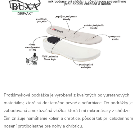
Protišmyková podrážka je vyrobená z kvalitných polyuretanových
materiálov, ktoré sú dostatočne pevné a nefarbiace. Do podrážky je
zabudovaná amortizačná vložka, ktorá tlmí mikronárazy z chôdze,
čím znižuje namáhanie kolien a chrbtice, pôsobí tak pri celodennom
nosení protibolestne pre nohy a chrbticu.