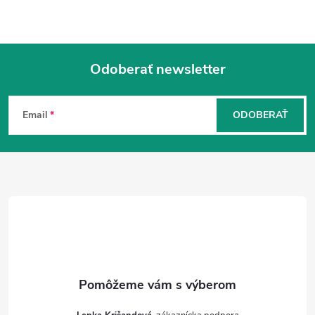
Odoberať newsletter
Z
á
Email
ODOBERAŤ
p
ä
t
i
e