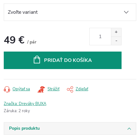
49 €
/ pár
Jednotková
cena:
PRIDAŤ DO KOŠÍKA
Opýtať sa
Strážiť
Zdieľať
Značka:
Dreváky BUXA
Záruka
:
2 roky
Popis produktu