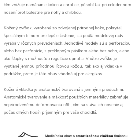
čím znižuje namáhanie kolien a chrbtice, pôsobí tak pri celodennom
nosení protibolestne pre nohy a chrbticu.
Kožený zvŕšok, vyrobený zo zdvojenej prírodnej kože, pokrytej
špeciálnym filmom pre lepšie čistenie, sa podľa modelovej rady
vyrába v rôznych prevedeniach. Jednotlivé modely sú s perforáciou
alebo bez perforácie, s preklopným pásikom alebo bez neho, alebo
ako šľapky s možnosťou regulácie upnutia. Vnútro zvŕšku je
vystlané jemnou prírodnou lícovou kožou, tak ako aj vkladka v
podrážke, preto je táto obuv vhodná aj pre alergikov.
Kožená vkladka je anatomický tvarovaná s jemnými prieduchmi.
Anatomické tvarovanie a mäkkosť použitých materiálov zabraňuje
neprirodzenému deformovaniu nôh, čím sa stáva ich nosenie aj
počas dlhých hodín príjemným pre vaše chodidlá.