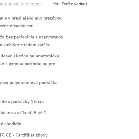
drobnosti hodnotenia
Kód:
Zvoľte variant
nie v práci alebo ako prezúvky
ežné nosenie von
oža bez perforácie s uzatvorenou
m zošitým stredom zvŕšku
é lícovou kožou na anatomický
ke s jemnou perforáciou pre
yková polyuretanová podrážka
hrúbke podrážky 1,5 cm
lácie vo veľkosti F až G
ké chodidla
7, CE - Certifikát zhody