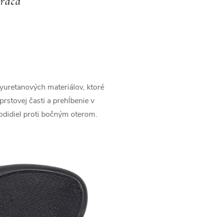
yuretanových materiálov, ktoré
rstovej časti a prehĺbenie v
hodidiel proti bočným oterom.