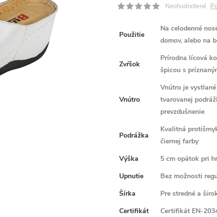
Po
Neohodnotené
Na celodenné nose
Použitie
domov, alebo na b
Prírodna lícová k
Zvŕšok
špicou s príznaný
Vnútro je vystlan
Vnútro
tvarovanej podráž
prevzdušnenie
Kvalitná protišm
Podrážka
čiernej farby
Výška
5 cm opätok pri 
Upnutie
Bez možnosti regu
Šírka
Pre stredné a širo
Certifikát
Certifikát EN-2034