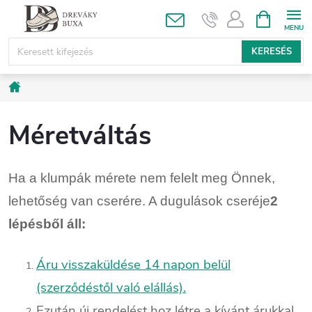
Ugrás
KOSÁR
a
fő
KERESÉS
tartalomhoz
Kezdőlap
Méretváltás
Ha a klumpák mérete nem felelt meg Önnek,
lehetőség van cserére. A dugulások cseréje
2
lépésből áll:
Áru visszaküldése 14 napon belül
(szerződéstől való elállás).
Ezután új rendelést hoz létre a kívánt árukkal.