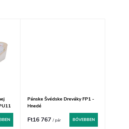
ej
Pánske Švédske Dreváky FP1 -
FPU11
Hnedé
Ft16 767
BBEN
BŐVEBBEN
/ pár