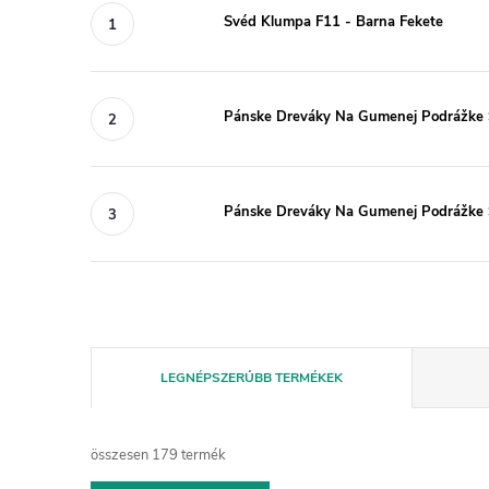
Svéd Klumpa F11 - Barna Fekete
Pánske Dreváky Na Gumenej Podrážke 
Pánske Dreváky Na Gumenej Podrážke 
T
LEGNÉPSZERŰBB TERMÉKEK
e
r
m
összesen
179
termék