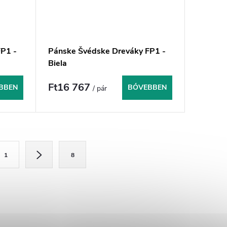
P1 -
Pánske Švédske Dreváky FP1 -
Biela
Ft16 767
BBEN
BŐVEBBEN
/ pár
1
8