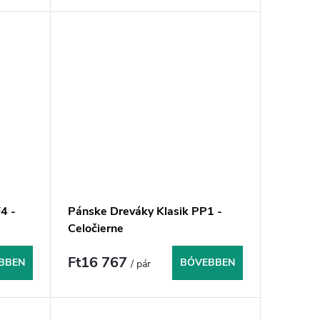
4 -
Pánske Dreváky Klasik PP1 -
Celočierne
Ft16 767
BBEN
BŐVEBBEN
/ pár