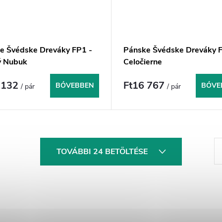
e Švédske Dreváky FP1 -
Pánske Švédske Dreváky F
ý Nubuk
Celočierne
 132
Ft16 767
BŐVEBBEN
BŐVE
/ pár
/ pár
L
TOVÁBBI 24 BETÖLTÉSE
a
p
o
z