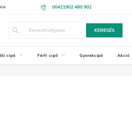
00421902 480 902
lése
Kapcsolatba lépni
NAGYKERESKEDELEM
Üzleti feltétele
eshop@drevakybuxa.sk
KERESÉS
Női cipő
Férfi cipő
Gyerekcipő
Akció