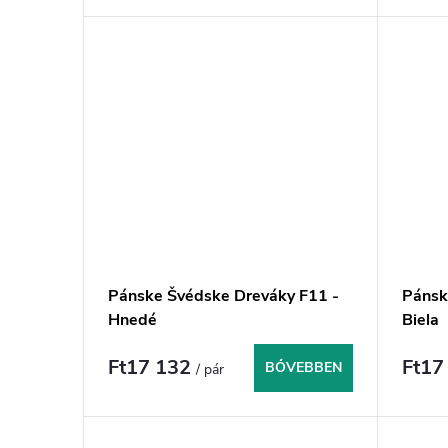
j
a
Pánske Švédske Dreváky F11 -
Pánsk
Hnedé
Biela
Ft17 132
Ft17
BŐVEBBEN
/ pár