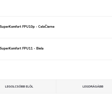
SuperKomfort FPU10p - CeloČierne
SuperKomfort FPU11 - Biela
LEGOLCSÓBB ELÖL
LEGDRÁGÁBB