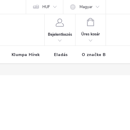
k
Áruszállítás
A személyes adatok védelmének feltételei
HUF
Magyar
Hogya
KOSÁR
Üres kosár
Bejelentkezés
Klumpa Hírek
Eladás
O značke BUXA