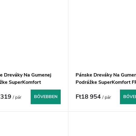
e Dreváky Na Gumenej
Pánske Dreváky Na Gumen
žke SuperKomfort
Podrážke SuperKomfort 
p - Biela
- Čierne
 319
Ft18 954
BŐVEBBEN
BŐVE
/ pár
/ pár