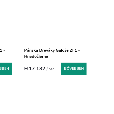
1 -
Pánska Dreváky Galoše ZF1 -
Hnedočierne
Ft17 132
BBEN
BŐVEBBEN
/ pár