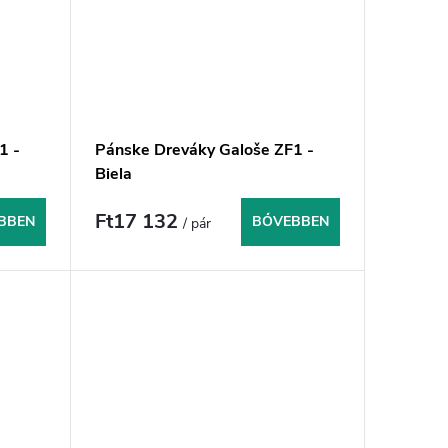
1 -
Pánske Dreváky Galoše ZF1 -
Biela
Ft17 132
BBEN
BŐVEBBEN
/ pár