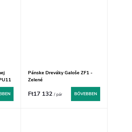
ej
Pánske Dreváky Galoše ZF1 -
FPU11
Zelené
Ft17 132
BBEN
BŐVEBBEN
/ pár