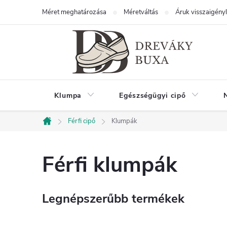
Ugrás
Méret meghatározása
Méretváltás
Áruk visszaigény
a
fő
tartalomhoz
Klumpa
Egészségügyi cipő
Férfi cipő
Klumpák
Kezdőlap
Férfi klumpák
Legnépszerűbb termékek