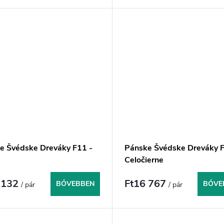
e Švédske Dreváky F11 -
Pánske Švédske Dreváky F
Celočierne
 132
Ft16 767
BŐVEBBEN
BŐVE
/ pár
/ pár