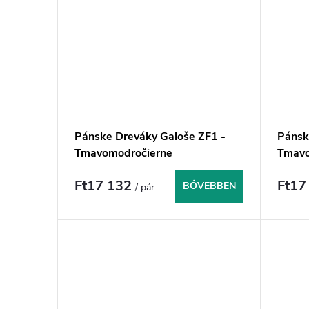
Pánske Dreváky Galoše ZF1 -
Pánsk
Tmavomodročierne
Tmav
Ft17 132
Ft17
BŐVEBBEN
/ pár