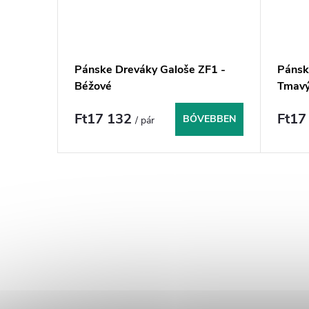
Pánske Dreváky Galoše ZF1 -
Pánsk
Béžové
Tmav
Ft17 132
Ft17
BŐVEBBEN
/ pár
L
i
s
t
a
i
r