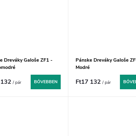
e Dreváky Galoše ZF1 -
Pánske Dreváky Galoše ZF
omodré
Modré
 132
Ft17 132
BŐVEBBEN
BŐVE
/ pár
/ pár