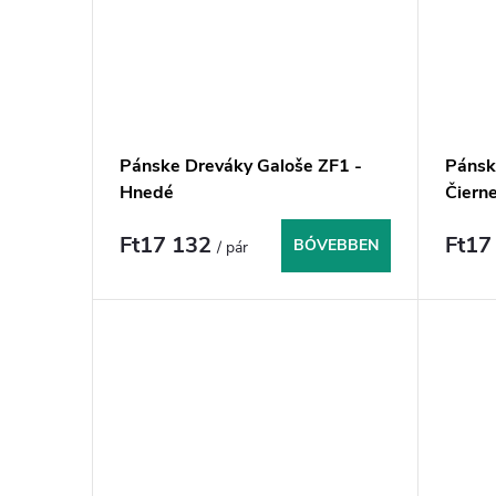
Pánske Dreváky Galoše ZF1 -
Pánsk
Hnedé
Čiern
Ft17 132
Ft17
BŐVEBBEN
/ pár