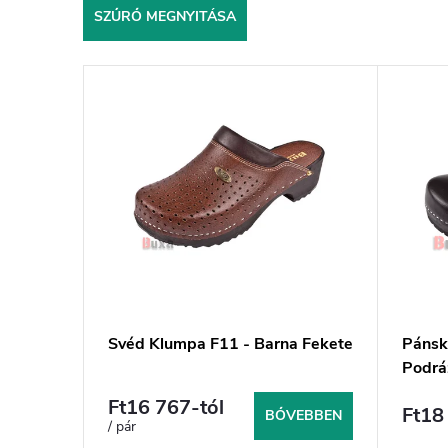
é
SZŰRŐ MEGNYITÁSA
k
e
T
k
e
r
r
e
m
n
é
d
k
e
e
z
k
é
l
s
i
Svéd Klumpa F11 - Barna Fekete
Pánsk
e
Podrá
s
FPU10
t
Ft16 767-tól
Ft18
BŐVEBBEN
/ pár
á