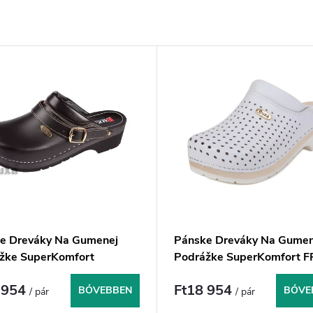
e Dreváky Na Gumenej
Pánske Dreváky Na Gumen
žke SuperKomfort
Podrážke SuperKomfort 
p - CeloČierne
- Biela
 954
Ft18 954
BŐVEBBEN
BŐVE
/ pár
/ pár