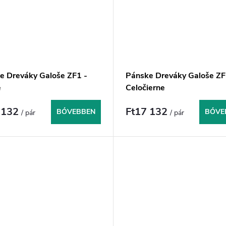
e Dreváky Galoše ZF1 -
Pánske Dreváky Galoše ZF
e
Celočierne
 132
Ft17 132
BŐVEBBEN
BŐVE
/ pár
/ pár