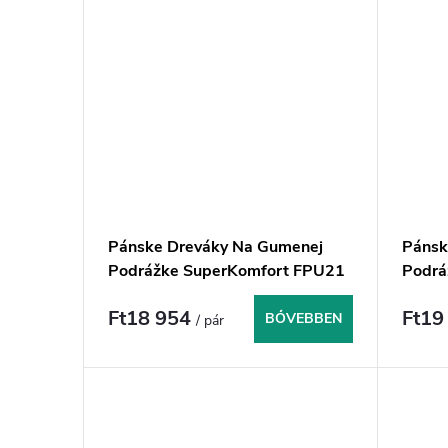
Pánske Dreváky Na Gumenej
Pánsk
Podrážke SuperKomfort FPU21
Podrá
- Tmavomodroočierne
FPU11
Ft18 954
Ft19
BŐVEBBEN
/ pár