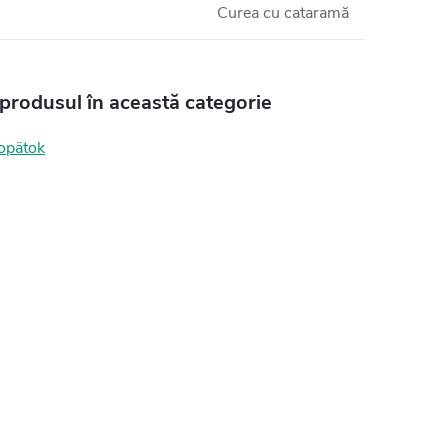
Curea cu cataramă
 produsul în această categorie
opätok