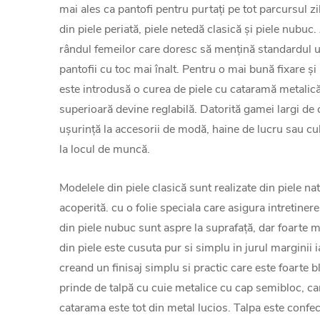
mai ales ca pantofi pentru purtați pe tot parcursul 
din piele periată, piele netedă clasică și piele nubuc.
rândul femeilor care doresc să mențină standardul u
pantofii cu toc mai înalt. Pentru o mai bună fixare și
este introdusă o curea de piele cu cataramă metalică
superioară devine reglabilă. Datorită gamei largi de c
ușurință la accesorii de modă, haine de lucru sau cu
la locul de muncă.
Modelele din piele clasică sunt realizate din piele nat
acoperită. cu o folie speciala care asigura intretiner
din piele nubuc sunt aspre la suprafață, dar foarte moi
din piele este cusuta pur si simplu in jurul marginii i
creand un finisaj simplu si practic care este foarte b
prinde de talpă cu cuie metalice cu cap semibloc, car
catarama este tot din metal lucios. Talpa este confec