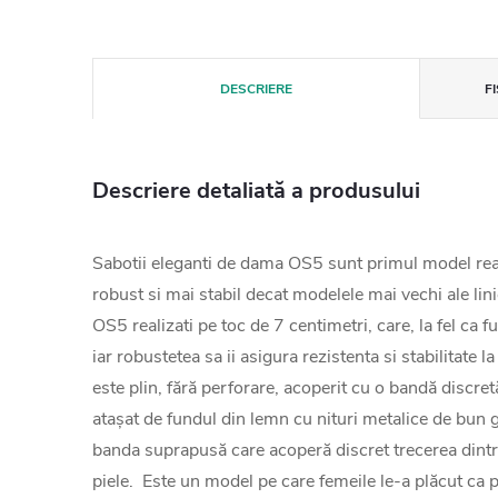
DESCRIERE
F
Descriere detaliată a produsului
Sabotii eleganti de dama OS5 sunt primul model reali
robust si mai stabil decat modelele mai vechi ale lin
OS5 realizati pe toc de 7 centimetri, care, la fel ca f
iar robustetea sa ii asigura rezistenta si stabilitate l
este plin, fără perforare, acoperit cu o bandă discre
atașat de fundul din lemn cu nituri metalice de bun g
banda suprapusă care acoperă discret trecerea dintre
piele. Este un model pe care femeile le-a plăcut ca pa