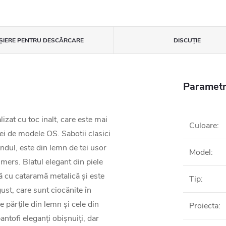
IȘIERE PENTRU DESCĂRCARE
DISCUŢIE
Parametr
zat cu toc inalt, care este mai
Culoare
:
iei de modele OS. Sabotii clasici
undul, este din lemn de tei usor
Model
:
a mers. Blatul elegant din piele
tă cu cataramă metalică și este
Tip
:
ust, care sunt ciocănite în
 părțile din lemn și cele din
Proiecta
:
ntofi eleganți obișnuiți, dar