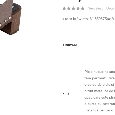
Detal
Neevaluat
< td stil= "width: 61.859375px;">
Utilizare
Piele nubuc natura
fără perforații fix
o curea de piele și
nituri metalice de
Sus
gust, care este pli
o curea cu catara
metalică pentru o