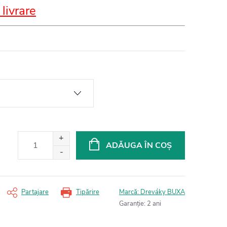
 livrare
ADĂUGA ÎN COŞ
Partajare
Tipărire
Marcă:
Dreváky BUXA
Garanţie
:
2 ani