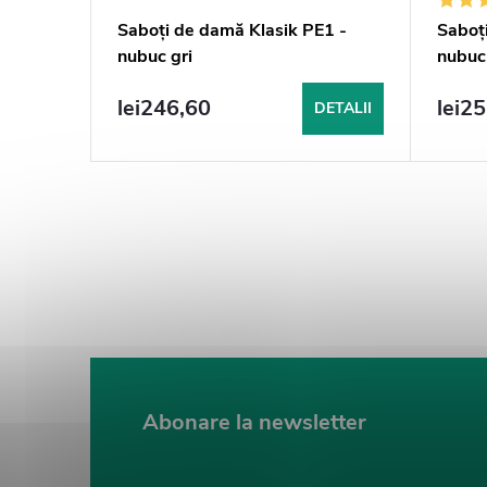
sokom
Saboți de damă Klasik PE1 -
Saboț
uk
nubuc gri
nubuc 
lei246,60
lei2
DETALII
DETALII
Abonare la newsletter
S
u