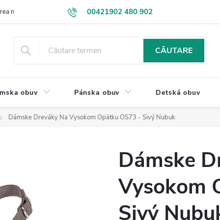
00421902 480 902
ea mărfurilor
Contactaţi-ne
VEĽKOOBCHOD
Termeni si Cond
eshop@drevakybuxa.sk
CĂUTARE
mska obuv
Pánska obuv
Detská obuv
Dámske Dreváky Na Vysokom Opätku OS73 - Sivý Nubuk
Dámske D
Vysokom 
Sivý Nubu