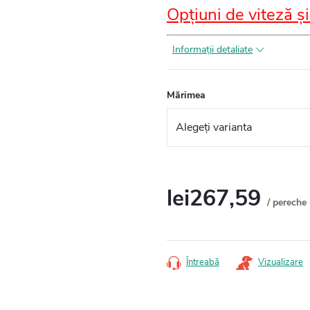
Opțiuni de viteză și
Informaţii detaliate
Mărimea
lei267,59
/ pereche
Evaluare
preţ:
Întreabă
Vizualizare