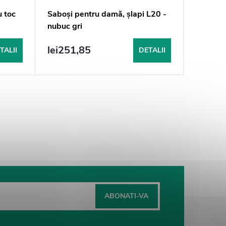
 toc
Saboși pentru damă, șlapi L20 -
Saboși 
nubuc gri
nubuc g
lei251,85
lei251
TALII
DETALII
ABONATI-VA