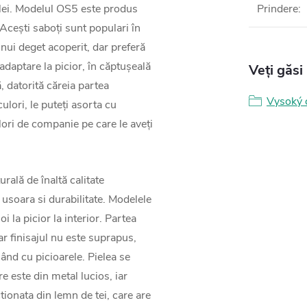
zilei. Modelul OS5 este produs
Prindere
:
 Acești saboți sunt populari în
nui deget acoperit, dar preferă
 adaptare la picior, în căptușeală
Veți găsi
, datorită căreia partea
Vysoký 
ulori, le puteți asorta cu
lori de companie pe care le aveți
urală de înaltă calitate
e usoara si durabilitate. Modelele
 la picior la interior. Partea
ar finisajul nu este suprapus,
lând cu picioarele. Pielea se
e este din metal lucios, iar
tionata din lemn de tei, care are