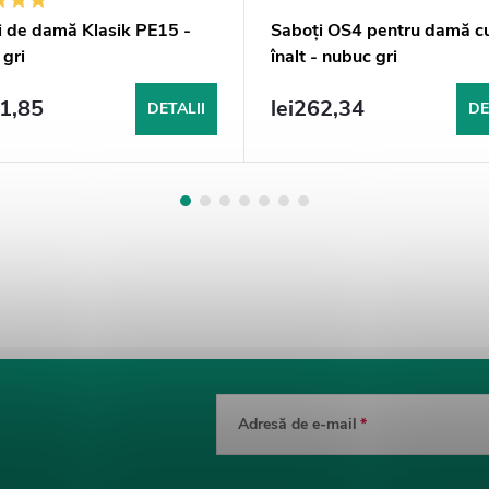
i de damă Klasik PE15 -
Saboți OS4 pentru damă cu
gri
înalt - nubuc gri
51,85
lei262,34
DETALII
DE
Adresă de e-mail