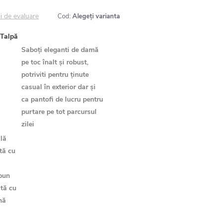
ii de evaluare
Cod:
Alegeţi varianta
Talpă
Saboți eleganti de damă
pe toc înalt și robust,
potriviti pentru ținute
casual în exterior dar și
ca pantofi de lucru pentru
purtare pe tot parcursul
zilei
lă
ată cu
 bun
ată cu
mă