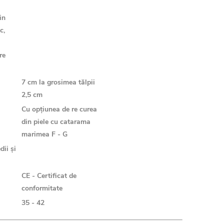
in
c,
re
7 cm la grosimea tălpii
2,5 cm
Cu opțiunea de re curea
din piele cu catarama
marimea F - G
dii și
CE - Certificat de
conformitate
35 - 42