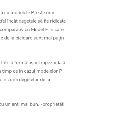
tă cu modelele P, este mai
el încât degetele să fie ridicate
, comparativ cu Model P în care
le de la picioare sunt mai puțin
ă într-o formă ușor trapezoidală
n timp ce în cazul modelelor P
ă în zona degetelor de la
cu un anti mai bun. -proprietăți