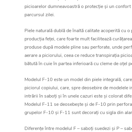
picioarelor dumneavoastră o protecție și un confort u
parcursul zilei.
Piele naturală dublă de înaltă calitate acoperită cu o p
producția feței, care foarte mult facilitează curățarea
produse după modele pline sau perforate, unde perfo
aerare a piciorului, ceea ce reduce transpirația picio
bătută în cuie în partea inferioară cu cleme de oțel 
Modelul F-10 este un model din piele integrală, care
piciorul copiului, care, spre deosebire de modelele in
intrării în saboți și în unele cazuri este și colorat di
Modelul F-11 se deosebește și de F-10 prin perforare
grupelor F-10 și F-11 sunt decorați cu sigla din a
Diferențe între modelul F – saboți suedezi și P – sabo