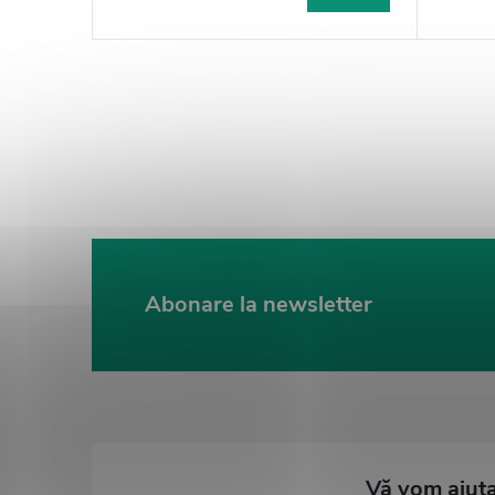
Abonare la newsletter
S
u
b
s
o
l