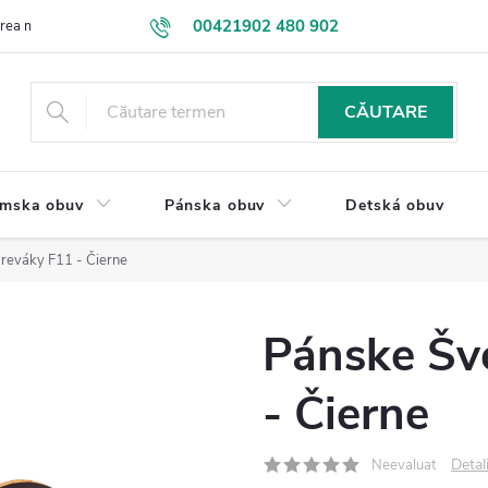
00421902 480 902
ea mărfurilor
Contactaţi-ne
VEĽKOOBCHOD
Termeni si Cond
eshop@drevakybuxa.sk
CĂUTARE
mska obuv
Pánska obuv
Detská obuv
reváky F11 - Čierne
Pánske Šv
- Čierne
Detal
Neevaluat