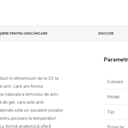
IȘIERE PENTRU DESCĂRCARE
DISCUŢIE
Parametr
odusi in dimensiuni de la 33 la
Culoare
:
de arin, care are forma
a naturala a lemnului de arin.
Model
:
ă de gel, care este anti-
eriale este un excelent izolator
Tip
:
entru picioare la temperaturi
i cu formă anatomică oferă
Proiecta
: