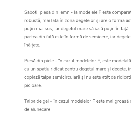
Saboții piesă din lemn - la modelele F este compara
robustă, mai lată în zona degetelor și are o formă astf
puțin mai sus, iar degetul mare să iasă puțin în față
partea din față este în formă de semicerc, iar degete
înălțate.
Piesă din piele – în cazul modelelor F, este modelat
cu un spațiu ridicat pentru degetul mare și degete, î
copiază talpa semicirculară și nu este atât de ridicat
picioare.
Talpa de gel – în cazul modelelor F este mai groasă 
de alunecare