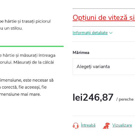
Opțiuni de viteză și
Informaţii detaliate
Mărimea
lei246,87
/ pereche
Evaluare
preţ:
Întreabă
Vizualizare