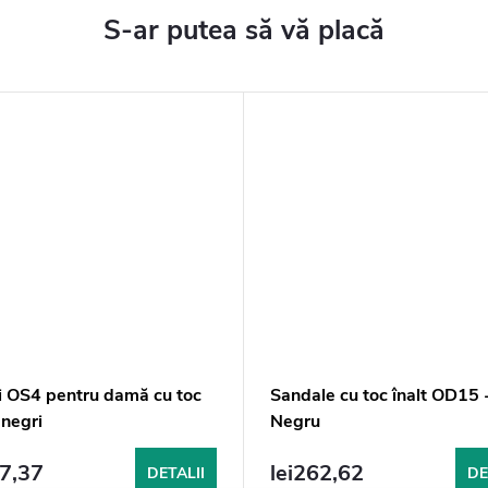
i OS4 pentru damă cu toc
Sandale cu toc înalt OD15 
 negri
Negru
57,37
lei262,62
DETALII
DE