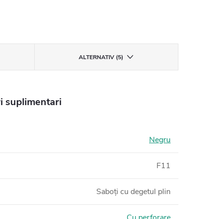
ALTERNATIV (5)
i suplimentari
Negru
F11
Saboți cu degetul plin
Cu perforare