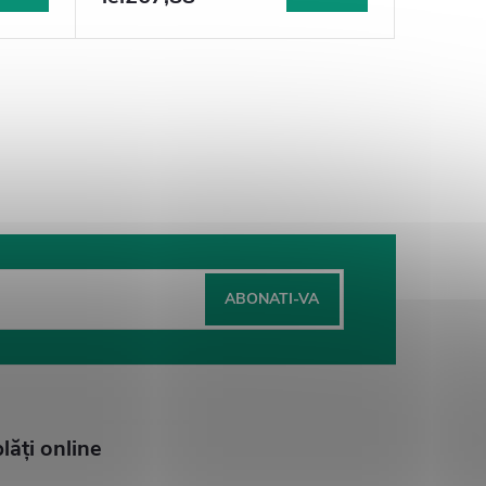
ABONATI-VA
ăţi online