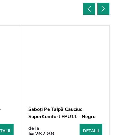
-
Saboți Pe Talpă Cauciuc
Pánske
SuperKomfort FPU11 - Negru
Podráž
- Čierne
de la
lei273
TALII
DETALII
lei267,88