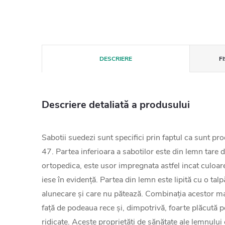
DESCRIERE
F
Descriere detaliată a produsului
Sabotii suedezi sunt specifici prin faptul ca sunt pr
47. Partea inferioara a sabotilor este din lemn tare 
ortopedica, este usor impregnata astfel incat culoare
iese în evidență. Partea din lemn este lipită cu o talp
alunecare și care nu pătează. Combinația acestor mat
față de podeaua rece și, dimpotrivă, foarte plăcută p
ridicate. Aceste proprietăți de sănătate ale lemnulu