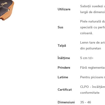
Saboții suedezi 
Utilizare
largă de dimensi
Piele naturală d
Sus
specială cu perf
coloană.
Lemn tare de ari
Talpă
din poliuretan
Înălțime
5 cm
td>
Prindere
Fără reglementa
Latime
Pentru picioare m
CLPO - încălțămi
Certificat
conformitate
Dimensiuni
35 - 46