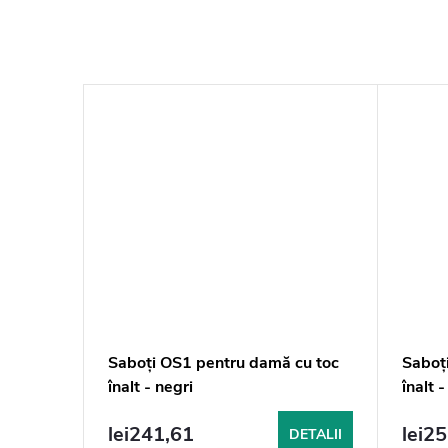
enej
Saboți OS1 pentru damă cu toc
Saboț
 FPU11
înalt - negri
înalt -
lei241,61
lei2
DETALII
DETALII