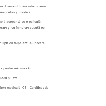
au diverse utilizări într-o gamă
uni, culori și modele
ublă acoperită cu o peliculă
orare și cu înmuiere cusută pe
n lipit cu talpă anti-alunecare
re pentru mărimea G
edii și late
nte medicală, CE - Certificat de