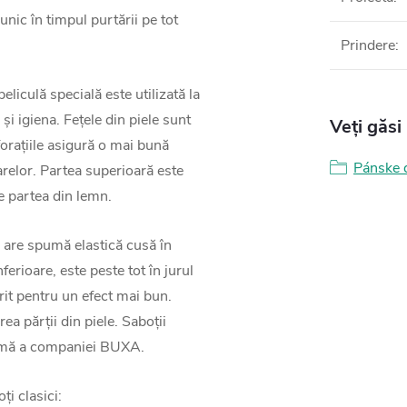
nic în timpul purtării pe tot
Prindere
:
eliculă specială este utilizată la
 și igiena. Fețele din piele sunt
Veți găsi
rațiile asigură o mai bună
Pánske 
arelor. Partea superioară este
pe partea din lemn.
 are spumă elastică cusă în
ferioare, este peste tot în jurul
ferit pentru un efect mai bun.
a părții din piele. Saboții
lamă a companiei BUXA.
ți clasici: