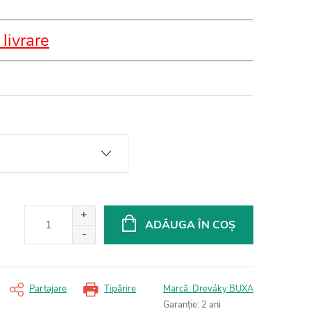
 livrare
ADĂUGA ÎN COŞ
Partajare
Tipărire
Marcă:
Dreváky BUXA
Garanţie
:
2 ani