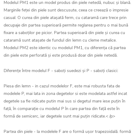
Modelul PM1 este un model produs din piele netedă, nubuc și blană.
Marginile feței din piele sunt descusute, ceea ce creează o impresie
casual. O curea din piele atașată ferm, cu cataramă care trece prin
decupaje din partea superioară permite reglarea pentru o mai bună
fixare a saboților pe picior. Partea superioară din piele și curea cu
cataramă sunt atașate de fundul din lemn cu cleme metalice.
Modelul PM2 este identic cu modelul PM1, cu diferența că partea
din piele este perforată și este produsă doar din piele netedă.
Diferențe între modelul F - saboți suedezi și P - saboți clasici:
Piesa din lemn - in cazul modelelor F, este mai robusta fata de
modelele P, mai lata in zona degetelor si este modelata astfel incat
degetele sa fie ridicate putin mai sus si degetul mare iese puțin în
față, în comparație cu modelul P în care partea din față este în
formă de semicerc, iar degetele sunt mai puțin ridicate.< /p>
Partea din piele - la modelele F are o formă ușor trapezoidală. formă