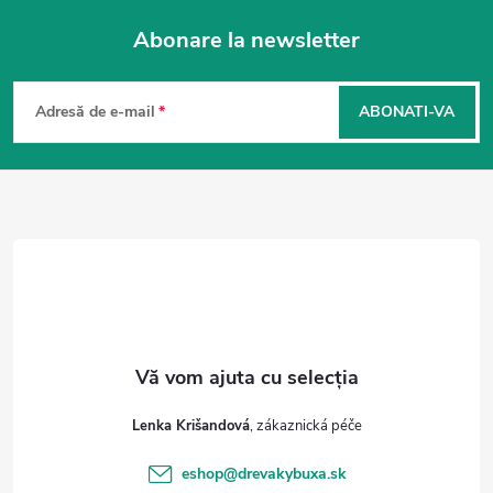
Abonare la newsletter
S
u
Adresă de e-mail
ABONATI-VA
b
s
o
l
Lenka Krišandová
eshop
@
drevakybuxa.sk