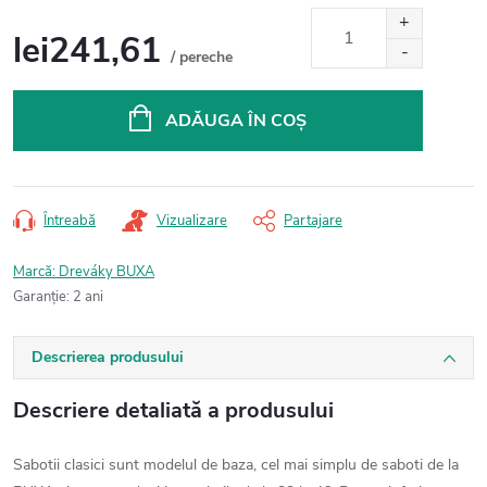
lei241,61
/ pereche
Evaluare
preţ:
ADĂUGA ÎN COŞ
Întreabă
Vizualizare
Partajare
Marcă:
Dreváky BUXA
Garanţie
:
2 ani
Descrierea produsului
Descriere detaliată a produsului
Sabotii clasici sunt modelul de baza, cel mai simplu de saboti de la