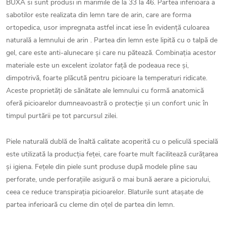
BUXA si sunt produsi in marimile de la 33 la 46. Partea inferioara a
sabotilor este realizata din lemn tare de arin, care are forma
ortopedica, usor impregnata astfel incat iese în evidenţă culoarea
naturală a lemnului de arin . Partea din lemn este lipită cu o talpă de
gel, care este anti-alunecare și care nu pătează. Combinația acestor
materiale este un excelent izolator față de podeaua rece și,
dimpotrivă, foarte plăcută pentru picioare la temperaturi ridicate.
Aceste proprietăți de sănătate ale lemnului cu formă anatomică
oferă picioarelor dumneavoastră o protecție și un confort unic în
timpul purtării pe tot parcursul zilei.
Piele naturală dublă de înaltă calitate acoperită cu o peliculă specială
este utilizată la producția feței, care foarte mult facilitează curățarea
și igiena. Fețele din piele sunt produse după modele pline sau
perforate, unde perforațiile asigură o mai bună aerare a piciorului,
ceea ce reduce transpirația picioarelor. Blaturile sunt atașate de
partea inferioară cu cleme din oțel de partea din lemn.