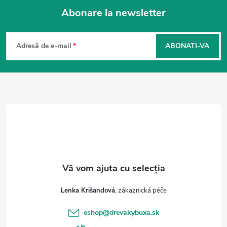
Abonare la newsletter
S
u
Adresă de e-mail
ABONATI-VA
b
s
o
l
Lenka Krišandová
eshop
@
drevakybuxa.sk