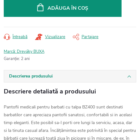
preţ:
ADĂUGA ÎN COŞ
Întreabă
Vizualizare
Partajare
Marcă:
Dreváky BUXA
Garanţie
:
2 ani
Descrierea produsului
Descriere detaliată a produsului
Pantofii medicali pentru barbati cu talpa BZ400 sunt destinati
barbatilor care apreciaza pantofii sanatosi, confortabili si in acelasi
timp eleganti. Este posibil sa-l porti ore lungi la serviciu, acasa, dar
si la tinuta casual afara. Încălțămintea este potrivită în special pentru
bărbații care lucrează toată ziua în picioare și în mișcare, de ex. în