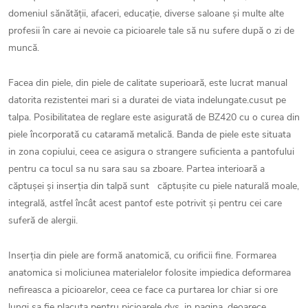
domeniul sănătății, afaceri, educație, diverse saloane și multe alte
profesii în care ai nevoie ca picioarele tale să nu sufere după o zi de
muncă.
Facea din piele, din piele de calitate superioară, este lucrat manual
datorita rezistentei mari si a duratei de viata indelungate.cusut pe
talpa. Posibilitatea de reglare este asigurată de BZ420 cu o curea din
piele încorporată cu cataramă metalică. Banda de piele este situata
in zona copiului, ceea ce asigura o strangere suficienta a pantofului
pentru ca tocul sa nu sara sau sa zboare. Partea interioară a
căptușei și inserția din talpă sunt căptușite cu piele naturală moale,
integrală, astfel încât acest pantof este potrivit și pentru cei care
suferă de alergii.
Inserția din piele are formă anatomică, cu orificii fine. Formarea
anatomica si moliciunea materialelor folosite impiedica deformarea
nefireasca a picioarelor, ceea ce face ca purtarea lor chiar si ore
lungi sa fie placuta pentru picioarele dvs. in pagina, deoarece