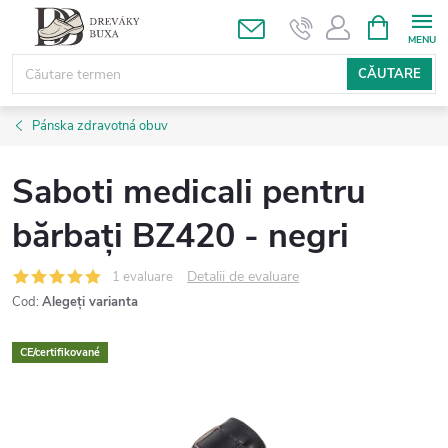
Treci
COŞ
DE
la
CUMPĂRĂ
conținut
CĂUTARE
Pánska zdravotná obuv
Saboti medicali pentru
bărbați BZ420 - negri
Detalii de evaluare
1 evaluare
Cod:
Alegeţi varianta
CE/certifikované