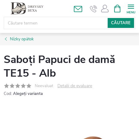
Treci
COŞ
DE
la
CUMPĂRĂ
conținut
CĂUTARE
Nízky opätok
Saboți Papuci de damă
TE15 - Alb
Detalii de evaluare
Neevaluat
Cod:
Alegeţi varianta