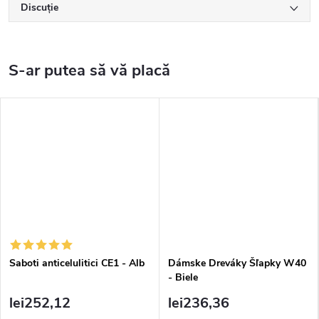
Discuţie
Saboti anticelulitici CE1 - Alb
Dámske Dreváky Šľapky W40
- Biele
lei252,12
lei236,36