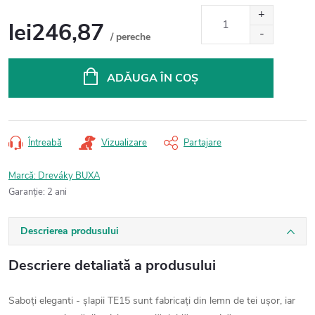
lei246,87
/ pereche
Evaluare
preţ:
ADĂUGA ÎN COŞ
Întreabă
Vizualizare
Partajare
Marcă:
Dreváky BUXA
Garanţie
:
2 ani
Descrierea produsului
Descriere detaliată a produsului
Saboți eleganti - șlapii TE15 sunt fabricați din lemn de tei ușor, iar