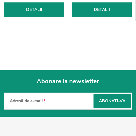
DETALII
DETALII
Abonare la newsletter
S
u
Adresă de e-mail
ABONATI-VA
b
s
o