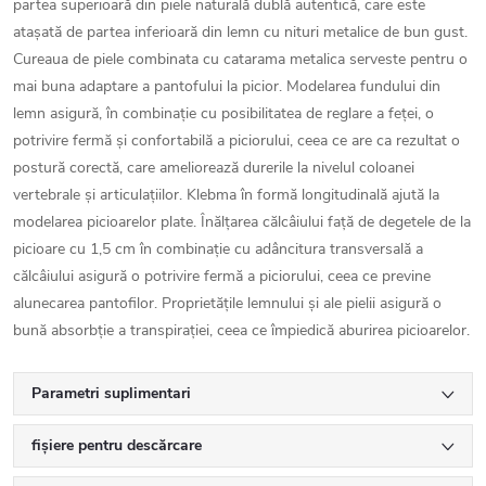
partea superioară din piele naturală dublă autentică, care este
atașată de partea inferioară din lemn cu nituri metalice de bun gust.
Cureaua de piele combinata cu catarama metalica serveste pentru o
mai buna adaptare a pantofului la picior. Modelarea fundului din
lemn asigură, în combinație cu posibilitatea de reglare a feței, o
potrivire fermă și confortabilă a piciorului, ceea ce are ca rezultat o
postură corectă, care ameliorează durerile la nivelul coloanei
vertebrale și articulațiilor. Klebma în formă longitudinală ajută la
modelarea picioarelor plate. Înălțarea călcâiului față de degetele de la
picioare cu 1,5 cm în combinație cu adâncitura transversală a
călcâiului asigură o potrivire fermă a piciorului, ceea ce previne
alunecarea pantofilor. Proprietățile lemnului și ale pielii asigură o
bună absorbție a transpirației, ceea ce împiedică aburirea picioarelor.
Parametri suplimentari
fișiere pentru descărcare