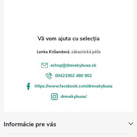
l
Lenka Krišandová
eshop
@
drevakybuxa.sk
00421902 480 902
https://www.facebook.com/drevakybuxa
drevakybuxa/
Informácie pre vás