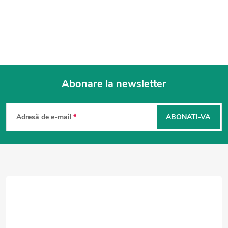
Abonare la newsletter
S
u
Adresă de e-mail
ABONATI-VA
b
s
o
l