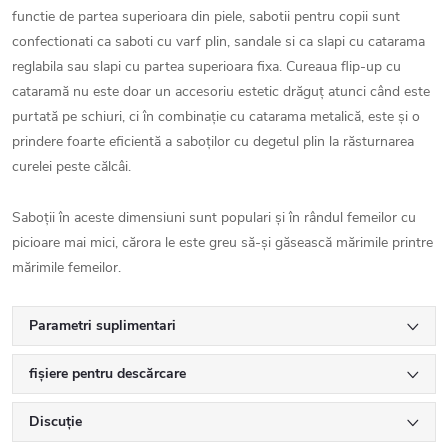
functie de partea superioara din piele, sabotii pentru copii sunt
confectionati ca saboti cu varf plin, sandale si ca slapi cu catarama
reglabila sau slapi cu partea superioara fixa. Cureaua flip-up cu
cataramă nu este doar un accesoriu estetic drăguț atunci când este
purtată pe schiuri, ci în combinație cu catarama metalică, este și o
prindere foarte eficientă a saboților cu degetul plin la răsturnarea
curelei peste călcâi.
Saboții în aceste dimensiuni sunt populari și în rândul femeilor cu
picioare mai mici, cărora le este greu să-și găsească mărimile printre
mărimile femeilor.
Parametri suplimentari
fișiere pentru descărcare
Discuţie