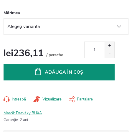
Mărimea
lei236,11
/ pereche
Evaluare
preţ:
ADĂUGA ÎN COŞ
Întreabă
Vizualizare
Partajare
Marcă:
Dreváky BUXA
Garanţie
:
2 ani