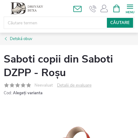
Treci
COŞ
DE
la
CUMPĂRĂ
conținut
CĂUTARE
Detská obuv
Saboti copii din Saboti
DZPP - Roșu
Detalii de evaluare
Neevaluat
Cod:
Alegeţi varianta