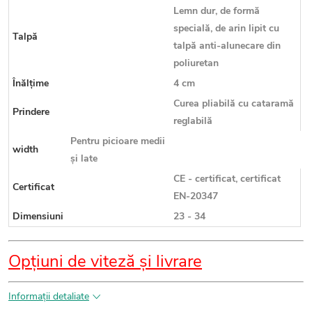
Lemn dur, de formă
specială, de arin lipit cu
Talpă
talpă anti-alunecare din
poliuretan
Înălțime
4 cm
Curea pliabilă cu cataramă
Prindere
reglabilă
Pentru picioare medii
width
și late
CE - certificat, certificat
Certificat
EN-20347
Dimensiuni
23 - 34
Opțiuni de viteză și livrare
Informaţii detaliate