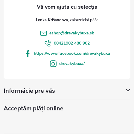
Lenka Krišandová
eshop
@
drevakybuxa.sk
00421902 480 902
https://www.facebook.com/drevakybuxa
drevakybuxa/
Informácie pre vás
Acceptăm plăţi online