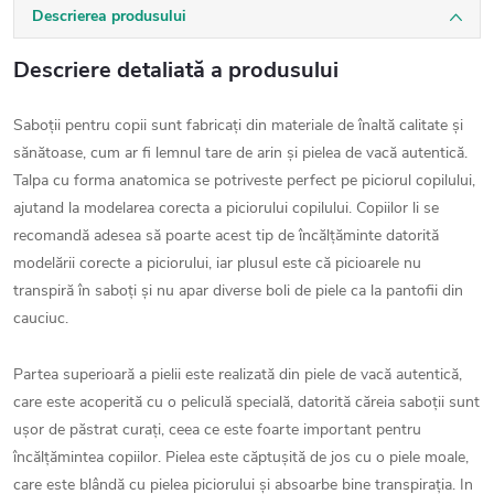
Descrierea produsului
Descriere detaliată a produsului
Saboții pentru copii sunt fabricați din materiale de înaltă calitate și
sănătoase, cum ar fi lemnul tare de arin și pielea de vacă autentică.
Talpa cu forma anatomica se potriveste perfect pe piciorul copilului,
ajutand la modelarea corecta a piciorului copilului. Copiilor li se
recomandă adesea să poarte acest tip de încălțăminte datorită
modelării corecte a piciorului, iar plusul este că picioarele nu
transpiră în saboți și nu apar diverse boli de piele ca la pantofii din
cauciuc.
Partea superioară a pielii este realizată din piele de vacă autentică,
care este acoperită cu o peliculă specială, datorită căreia saboții sunt
ușor de păstrat curați, ceea ce este foarte important pentru
încălțămintea copiilor. Pielea este căptușită de jos cu o piele moale,
care este blândă cu pielea piciorului și absoarbe bine transpirația. In