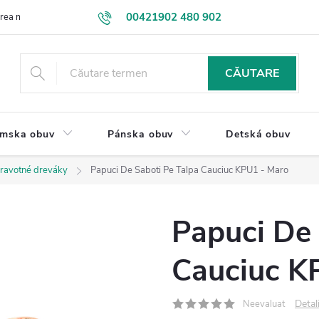
00421902 480 902
ea mărfurilor
Contactaţi-ne
VEĽKOOBCHOD
Termeni si Cond
eshop@drevakybuxa.sk
CĂUTARE
mska obuv
Pánska obuv
Detská obuv
ravotné dreváky
Papuci De Saboti Pe Talpa Cauciuc KPU1 - Maro
Papuci De 
Cauciuc K
Detal
Neevaluat