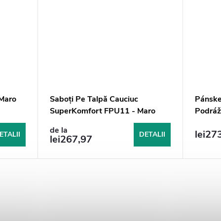
 Maro
Saboți Pe Talpă Cauciuc
Pánske
SuperKomfort FPU11 - Maro
Podráž
- Hned
de la
lei27
ETALII
DETALII
lei267,97