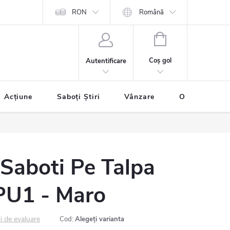
itii Generale
Aprovizionare cu bunuri
RON
Română
Condiții de protecție a datelo
COŞ
DE
Coş gol
Autentificare
CUMPĂRĂTURI
Acțiune
Saboți Știri
Vânzare
O značke BU
Saboti Pe Talpa
PU1 - Maro
ii de evaluare
Cod:
Alegeţi varianta