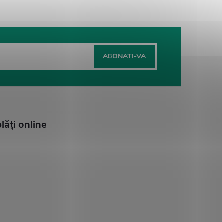
ABONATI-VA
ăţi online