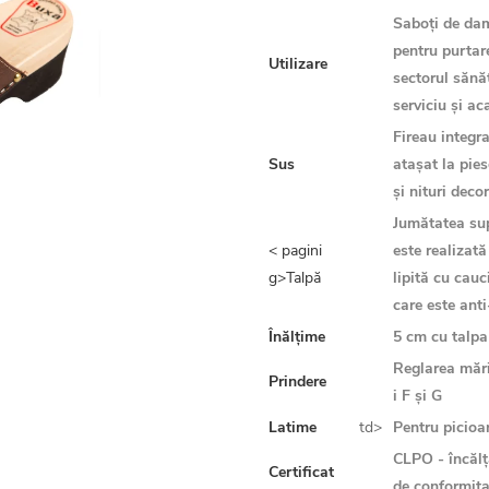
Saboți de dam
pentru purtare
Utilizare
sectorul sănăt
serviciu și a
Fireau integra
Sus
atașat la pie
și nituri deco
Jumătatea sup
< pagini
este realizată
g>Talpă
lipită cu cauc
care este ant
Înălțime
5 cm cu talpa
Reglarea mări
Prindere
i F și G
Latime
td>
Pentru picioar
CLPO - încălț
Certificat
de conformita