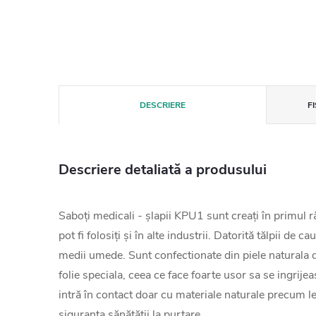
DESCRIERE
F
Descriere detaliată a produsului
Saboți medicali - șlapii KPU1 sunt creați în primul 
pot fi folosiți și în alte industrii. Datorită tălpii de c
medii umede. Sunt confectionate din piele naturala de
folie speciala, ceea ce face foarte usor sa se ingrijea
intră în contact doar cu materiale naturale precum l
siguranța sănătății la purtare.