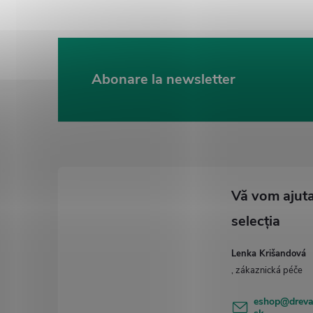
Abonare la newsletter
S
u
b
s
o
l
Lenka Krišandová
eshop
@
drev