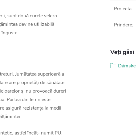
Proiecta
:
rii, sunt două curele velcro.
țămintea devine utilizabilă
Prindere
:
i înguste.
Veți găsi
Dámske 
traturi. Jumătatea superioară a
lare are proprietăți de sănătate
icioarelor și nu provoacă dureri
iua. Partea din lemn este
e asigură rezistența la medii
ălțămintei.
intetic, astfel încât- numit PU,