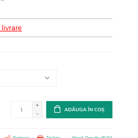
 livrare
ADĂUGA ÎN COŞ