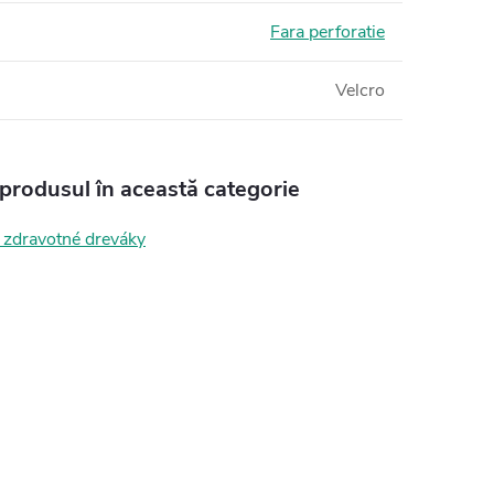
Fara perforatie
Velcro
 produsul în această categorie
zdravotné dreváky