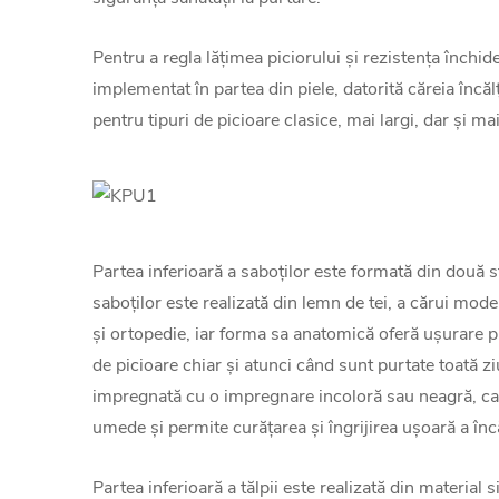
Pentru a regla lățimea piciorului și rezistența închide
implementat în partea din piele, datorită căreia încăl
pentru tipuri de picioare clasice, mai largi, dar și ma
Partea inferioară a saboților este formată din două s
saboților este realizată din lemn de tei, a cărui mode
și ortopedie, iar forma sa anatomică oferă ușurare p
de picioare chiar și atunci când sunt purtate toată z
impregnată cu o impregnare incoloră sau neagră, car
umede și permite curățarea și îngrijirea ușoară a înc
Partea inferioară a tălpii este realizată din material s