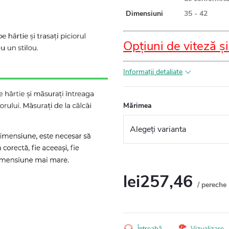
Dimensiuni
35 - 42
Opțiuni de viteză și
Informaţii detaliate
Mărimea
lei257,46
/ pereche
Evaluare
preţ: