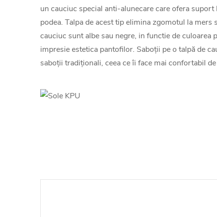
un cauciuc special anti-alunecare care ofera suport l
podea. Talpa de acest tip elimina zgomotul la mers s
cauciuc sunt albe sau negre, in functie de culoarea pie
impresie estetica pantofilor. Saboții pe o talpă de 
saboții tradiționali, ceea ce îi face mai confortabil de