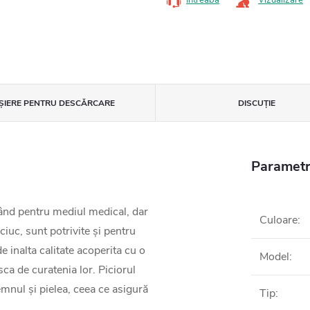
Întreabă
Vizualizare
IȘIERE PENTRU DESCĂRCARE
DISCUŢIE
Parametr
rând pentru mediul medical, dar
Culoare
:
auciuc, sunt potrivite și pentru
 inalta calitate acoperita cu o
Model
:
sca de curatenia lor. Piciorul
emnul și pielea, ceea ce asigură
Tip
: