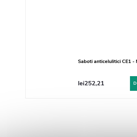
Saboti anticelulitici CE1 -
lei252,21
D