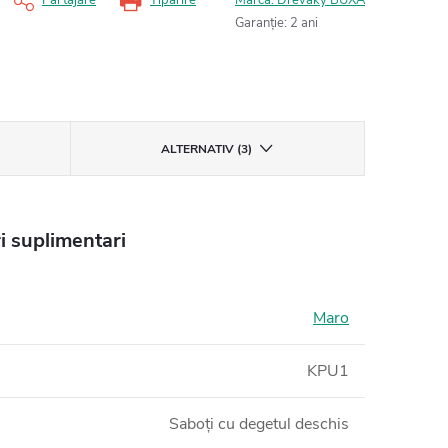
Partajare
Tipărire
Marcă:
Dreváky BUXA
Garanţie
:
2 ani
ALTERNATIV (3)
i suplimentari
Maro
KPU1
Saboți cu degetul deschis