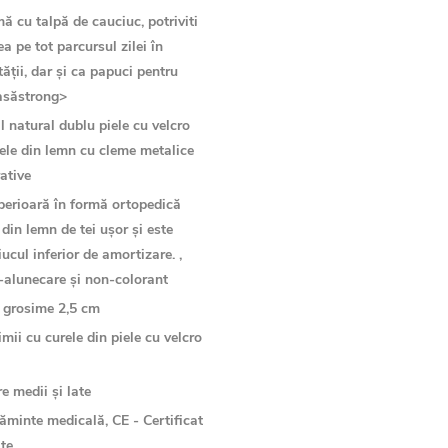
ă cu talpă de cauciuc, potriviti
a pe tot parcursul zilei în
ății, dar și ca papuci pentru
casăstrong>
l natural dublu piele cu velcro
sele din lemn cu cleme metalice
rative
erioară în formă ortopedică
 din lemn de tei ușor și este
iucul inferior de amortizare. ,
i-alunecare și non-colorant
 grosime 2,5 cm
mii cu curele din piele cu velcro
e medii și late
ăminte medicală, CE - Certificat
te