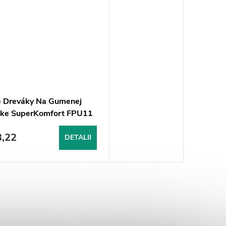
 Dreváky Na Gumenej
ke SuperKomfort FPU11
é
3,22
DETALII