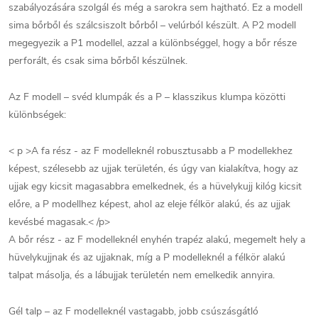
szabályozására szolgál és még a sarokra sem hajtható. Ez a modell
sima bőrből és szálcsiszolt bőrből – velúrból készült. A P2 modell
megegyezik a P1 modellel, azzal a különbséggel, hogy a bőr része
perforált, és csak sima bőrből készülnek.
Az F modell – svéd klumpák és a P – klasszikus klumpa közötti
különbségek:
< p >A fa rész - az F modelleknél robusztusabb a P modellekhez
képest, szélesebb az ujjak területén, és úgy van kialakítva, hogy az
ujjak egy kicsit magasabbra emelkednek, és a hüvelykujj kilóg kicsit
előre, a P modellhez képest, ahol az eleje félkör alakú, és az ujjak
kevésbé magasak.< /p>
A bőr rész - az F modelleknél enyhén trapéz alakú, megemelt hely a
hüvelykujjnak és az ujjaknak, míg a P modelleknél a félkör alakú
talpat másolja, és a lábujjak területén nem emelkedik annyira.
Gél talp – az F modelleknél vastagabb, jobb csúszásgátló