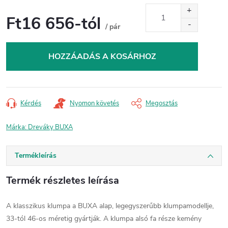
Ft16 656
-tól
/ pár
Egységár:
HOZZÁADÁS A KOSÁRHOZ
Kérdés
Nyomon követés
Megosztás
Márka:
Dreváky BUXA
Termékleírás
Termék részletes leírása
A klasszikus klumpa a BUXA alap, legegyszerűbb klumpamodellje,
33-tól 46-os méretig gyártják. A klumpa alsó fa része kemény