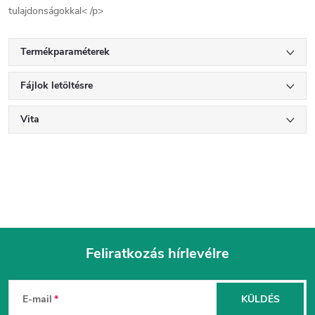
tulajdonságokkal< /p>
Termékparaméterek
Fájlok letöltésre
Vita
Feliratkozás hírlevélre
L
á
E-mail
KÜLDÉS