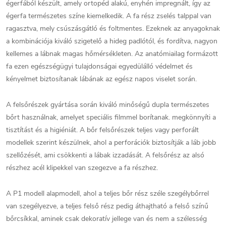
égerfából készült, amely ortopéd alakú, enyhén impregnált, így az
égerfa természetes színe kiemelkedik. A fa rész zselés talppal van
ragasztva, mely csúszásgátló és foltmentes. Ezeknek az anyagoknak
a kombinációja kiváló szigetelő a hideg padlótól, és fordítva, nagyon
kellemes a lábnak magas hőmérsékleten. Az anatómiailag formázott
fa ezen egészségügyi tulajdonságai egyedülálló védelmet és
kényelmet biztosítanak lábának az egész napos viselet során.
A felsőrészek gyártása során kiváló minőségű dupla természetes
bőrt használnak, amelyet speciális filmmel borítanak. megkönnyíti a
tisztítást és a higiéniát. A bőr felsőrészek teljes vagy perforált
modellek szerint készülnek, ahol a perforációk biztosítják a láb jobb
szellőzését, ami csökkenti a lábak izzadását. A felsőrész az alsó
részhez acél klipekkel van szegezve a fa részhez.
A P1 modell alapmodell, ahol a teljes bőr rész széle szegélybőrrel
van szegélyezve, a teljes felső rész pedig áthajtható a felső színű
bőrcsíkkal, aminek csak dekoratív jellege van és nem a szélesség