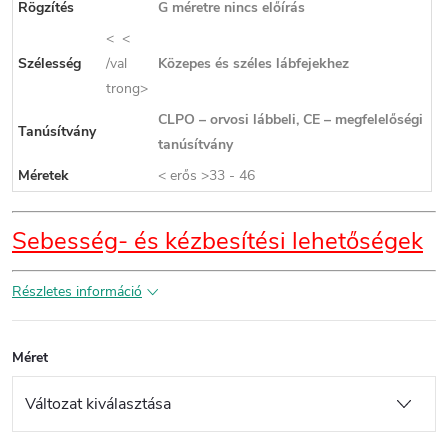
Rögzítés
G méretre nincs előírás
< <
Szélesség
/val
Közepes és széles lábfejekhez
trong>
CLPO – orvosi lábbeli, CE – megfelelőségi
Tanúsítvány
tanúsítvány
Méretek
< erős >33 - 46
Sebesség- és kézbesítési lehetőségek
Részletes információ
Méret