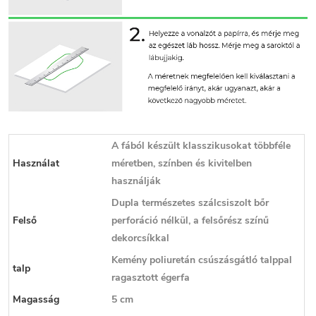
A fából készült klasszikusokat többféle
Használat
méretben, színben és kivitelben
használják
Dupla természetes szálcsiszolt bőr
Felső
perforáció nélkül, a felsőrész színű
dekorcsíkkal
Kemény poliuretán csúszásgátló talppal
talp
ragasztott égerfa
Magasság
5 cm