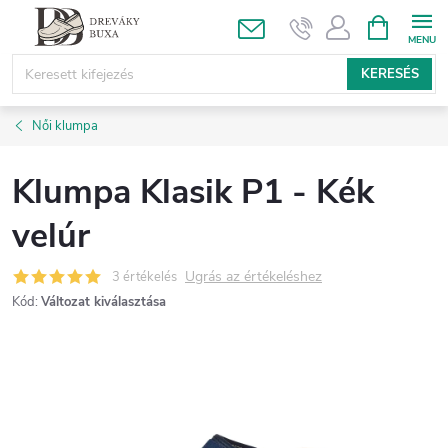
Ugrás
KOSÁR
a
fő
KERESÉS
tartalomhoz
Női klumpa
Klumpa Klasik P1 - Kék
velúr
Ugrás az értékeléshez
3 értékelés
Kód:
Változat kiválasztása