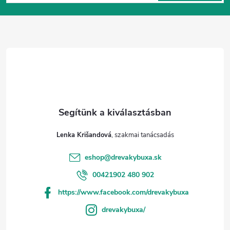
b
l
é
c
Lenka Krišandová
eshop
@
drevakybuxa.sk
00421902 480 902
https://www.facebook.com/drevakybuxa
drevakybuxa/