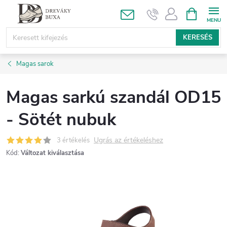
Ugrás
KOSÁR
a
fő
KERESÉS
tartalomhoz
Magas sarok
Magas sarkú szandál OD15
- Sötét nubuk
Ugrás az értékeléshez
3 értékelés
Kód:
Változat kiválasztása