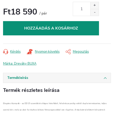
Ft18 590
/ pár
Egységár:
HOZZÁADÁS A KOSÁRHOZ
Kérdés
Nyomon követés
Megosztás
Márka:
Dreváky BUXA
Termékleírás
Termék részletes leírása
Elegáns klumpák – az OD15 szandálok világos hársfából, felsőrésze pedig valódi dupla természetes, teljes
szemű bőr, mely az alsó fa részhez ízléses fémszegecsekkel van rögzítve. A tépőzárral ellátott bőrpántok