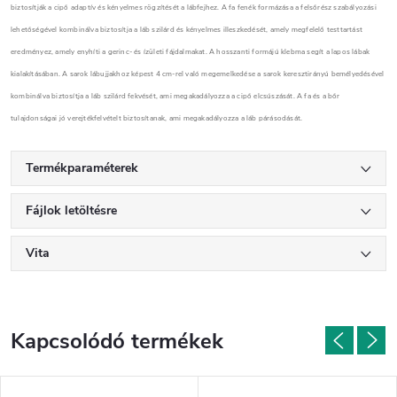
biztosítják a cipő adaptív és kényelmes rögzítését a lábfejhez. A fa fenék formázása a felsőrész szabályozási
lehetőségével kombinálva biztosítja a láb szilárd és kényelmes illeszkedését, amely megfelelő testtartást
eredményez, amely enyhíti a gerinc- és ízületi fájdalmakat. A hosszanti formájú klebma segít a lapos lábak
kialakításában. A sarok lábujjakhoz képest 4 cm-rel való megemelkedése a sarok keresztirányú bemélyedésével
kombinálva biztosítja a láb szilárd fekvését, ami megakadályozza a cipő elcsúszását. A fa és a bőr
tulajdonságai jó verejtékfelvételt biztosítanak, ami megakadályozza a láb párásodását.
Termékparaméterek
Fájlok letöltésre
Vita
Kapcsolódó termékek