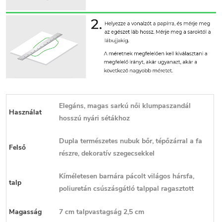
Elegáns, magas sarkú női klumpaszandál
Használat
hosszú nyári sétákhoz
Dupla természetes nubuk bőr, tépőzárral a fa
Felső
részre, dekoratív szegecsekkel
Kíméletesen barnára pácolt világos hársfa,
talp
poliuretán csúszásgátló talppal ragasztott
Magasság
7 cm talpvastagság 2,5 cm