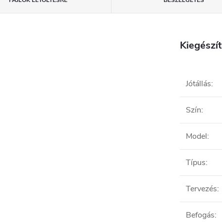
Kiegészí
Jótállás
:
Szín
:
Model
:
Típus
:
Tervezés
:
Befogás
: