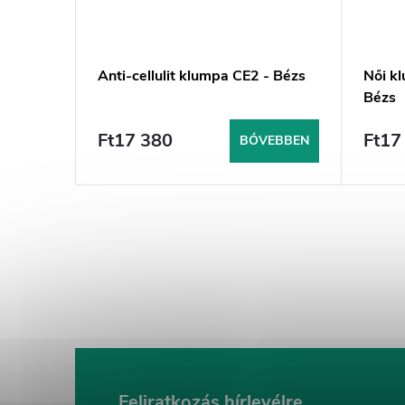
 Bézs
Anti-cellulit klumpa CE2 - Bézs
Női k
Bézs
Ft17 380
Ft17
EBBEN
BŐVEBBEN
Feliratkozás hírlevélre