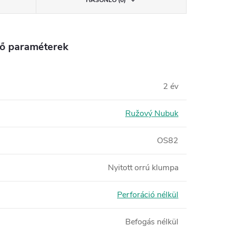
tő paraméterek
2 év
Ružový Nubuk
OS82
Nyitott orrú klumpa
Perforáció nélkül
Befogás nélkül