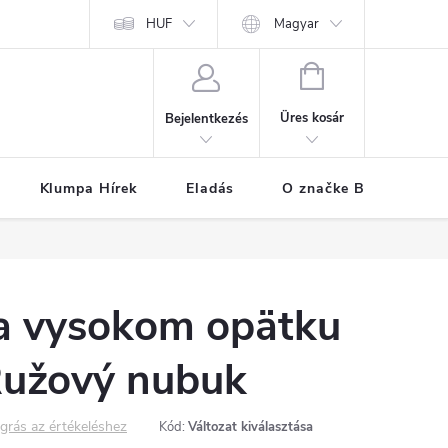
k
Áruszállítás
A személyes adatok védelmének feltételei
HUF
Magyar
Hogya
KOSÁR
Üres kosár
Bejelentkezés
Klumpa Hírek
Eladás
O značke BUXA
a vysokom opätku
užový nubuk
grás az értékeléshez
Kód:
Változat kiválasztása