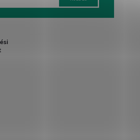
ési
t