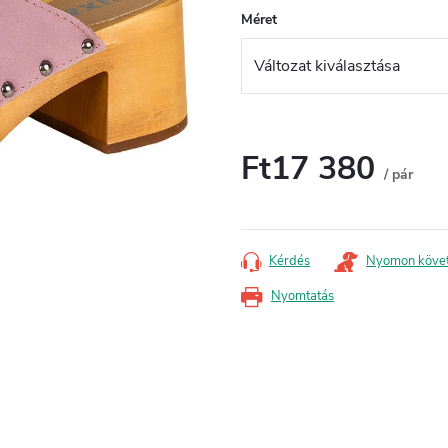
Méret
Ft17 380
/ pár
Egységár:
Kérdés
Nyomon köve
Nyomtatás