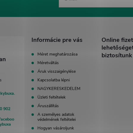
Informácie pre vás
Online fizet
lehetősége
Méret meghatározása
biztosítunk
Méretváltás
Áruk visszaigénylése
Kapcsolatba lépni
NAGYKERESKEDELEM
akybuxa.
Üzleti feltételek
Áruszállítás
0 902
A személyes adatok
faceboo
védelmének feltételei
kybuxa
Hogyan vásároljunk