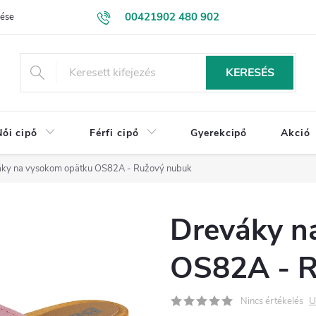
00421902 480 902
lése
Kapcsolatba lépni
NAGYKERESKEDELEM
Üzleti feltétele
eshop@drevakybuxa.sk
KERESÉS
Női cipő
Férfi cipő
Gyerekcipő
Akció
ky na vysokom opätku OS82A - Ružový nubuk
Dreváky n
OS82A - R
U
Nincs értékelés