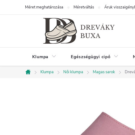
Ugrás
Méret meghatározása
Méretváltás
Áruk visszaigény
a
fő
tartalomhoz
Klumpa
Egészségügyi cipő
Klumpa
Női klumpa
Magas sarok
Drevá
Kezdőlap