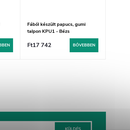
i
Fából készült papucs, gumi
Gyermek
talpon KPU1 - Bézs
- DZOR 
Ft17 742
Ft15 
BBEN
BŐVEBBEN
KÜLDÉS