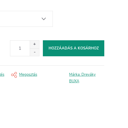
HOZZÁADÁS A KOSÁRHOZ
tés
Megosztás
Márka:
Dreváky
BUXA