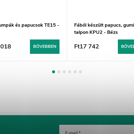
lumpák és papucsok TE15 -
Fából készült papucs, gum
talpon KPU2 - Bézs
 018
Ft17 742
BŐVEBBEN
BŐVE
E-mail