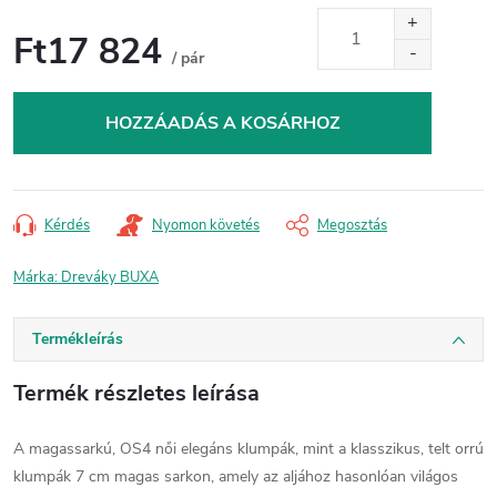
Ft17 824
/ pár
Egységár:
HOZZÁADÁS A KOSÁRHOZ
Kérdés
Nyomon követés
Megosztás
Márka:
Dreváky BUXA
Termékleírás
Termék részletes leírása
A magassarkú, OS4 női elegáns klumpák, mint a klasszikus, telt orrú
klumpák 7 cm magas sarkon, amely az aljához hasonlóan világos