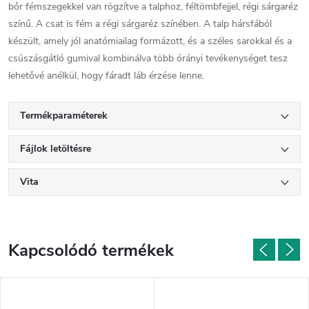
bőr fémszegekkel van rögzítve a talphoz, féltömbfejjel, régi sárgaréz
színű. A csat is fém a régi sárgaréz színében. A talp hársfából
készült, amely jól anatómiailag formázott, és a széles sarokkal és a
csúszásgátló gumival kombinálva több órányi tevékenységet tesz
lehetővé anélkül, hogy fáradt láb érzése lenne.
Termékparaméterek
Fájlok letöltésre
Vita
Kapcsolódó termékek