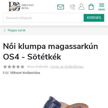
Ugrás
KOSÁR
a
fő
KERESÉS
tartalomhoz
Magas sarok
Női klumpa magassarkún
OS4 - Sötétkék
Ugrás az értékeléshez
Nincs értékelés
Kód:
Változat kiválasztása