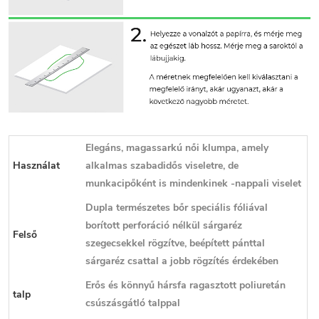
Elegáns, magassarkú női klumpa, amely
Használat
alkalmas szabadidős viseletre, de
munkacipőként is mindenkinek -nappali viselet
Dupla természetes bőr speciális fóliával
borított perforáció nélkül sárgaréz
Felső
szegecsekkel rögzítve, beépített pánttal
sárgaréz csattal a jobb rögzítés érdekében
Erős és könnyű hársfa ragasztott poliuretán
talp
csúszásgátló talppal