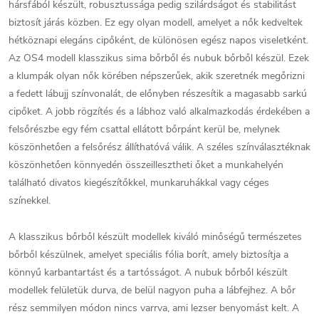
hársfából készült, robusztussága pedig szilárdságot és stabilitást
biztosít járás közben. Ez egy olyan modell, amelyet a nők kedveltek
hétköznapi elegáns cipőként, de különösen egész napos viseletként.
Az OS4 modell klasszikus sima bőrből és nubuk bőrből készül. Ezek
a klumpák olyan nők körében népszerűek, akik szeretnék megőrizni
a fedett lábujj színvonalát, de előnyben részesítik a magasabb sarkú
cipőket. A jobb rögzítés és a lábhoz való alkalmazkodás érdekében a
felsőrészbe egy fém csattal ellátott bőrpánt kerül be, melynek
köszönhetően a felsőrész állíthatóvá válik. A széles színválasztéknak
köszönhetően könnyedén összeillesztheti őket a munkahelyén
található divatos kiegészítőkkel, munkaruhákkal vagy céges
színekkel.
A klasszikus bőrből készült modellek kiváló minőségű természetes
bőrből készülnek, amelyet speciális fólia borít, amely biztosítja a
könnyű karbantartást és a tartósságot. A nubuk bőrből készült
modellek felületük durva, de belül nagyon puha a lábfejhez. A bőr
rész semmilyen módon nincs varrva, ami lezser benyomást kelt. A