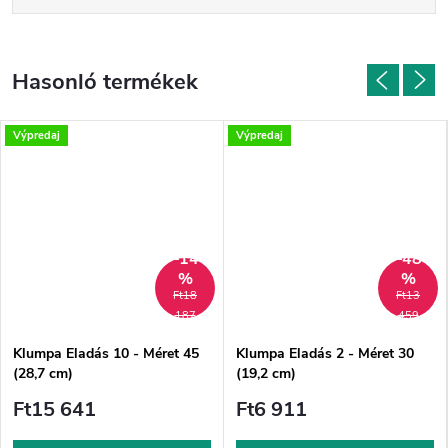
Výpredaj
Výpredaj
–14
–48
%
%
Ft18
Ft13
187
459
Klumpa Eladás 10 - Méret 45
Klumpa Eladás 2 - Méret 30
(28,7 cm)
(19,2 cm)
Ft15 641
Ft6 911