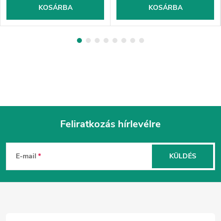
KOSÁRBA
KOSÁRBA
Feliratkozás hírlevélre
L
á
E-mail
KÜLDÉS
b
l
é
c