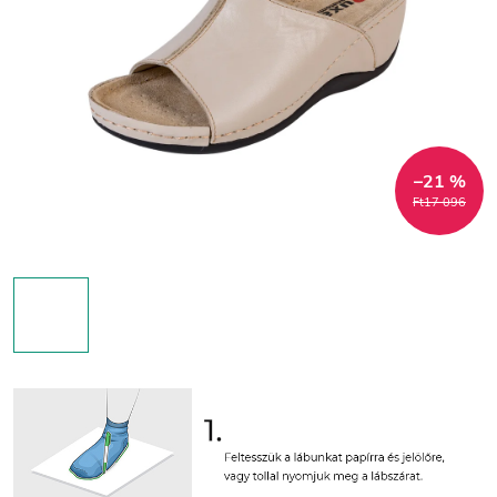
–21 %
Ft17 096