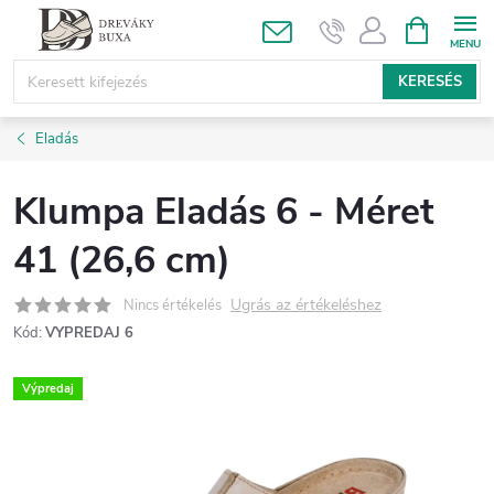
Ugrás
KOSÁR
a
fő
KERESÉS
tartalomhoz
Eladás
Klumpa Eladás 6 - Méret
41 (26,6 cm)
Ugrás az értékeléshez
Nincs értékelés
Kód:
VYPREDAJ 6
Výpredaj