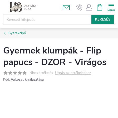
Ugrás
KOSÁR
a
fő
KERESÉS
tartalomhoz
Gyerekcipő
Gyermek klumpák - Flip
papucs - DZOR - Virágos
Ugrás az értékeléshez
Nincs értékelés
Kód:
Változat kiválasztása