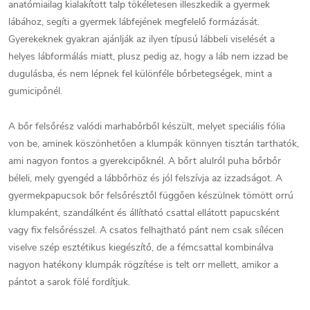
anatómiailag kialakított talp tökéletesen illeszkedik a gyermek
lábához, segíti a gyermek lábfejének megfelelő formázását.
Gyerekeknek gyakran ajánlják az ilyen típusú lábbeli viselését a
helyes lábformálás miatt, plusz pedig az, hogy a láb nem izzad be
dugulásba, és nem lépnek fel különféle bőrbetegségek, mint a
gumicipőnél.
A bőr felsőrész valódi marhabőrből készült, melyet speciális fólia
von be, aminek köszönhetően a klumpák könnyen tisztán tarthatók,
ami nagyon fontos a gyerekcipőknél. A bőrt alulról puha bőrbőr
béleli, mely gyengéd a lábbőrhöz és jól felszívja az izzadságot. A
gyermekpapucsok bőr felsőrésztől függően készülnek tömött orrú
klumpaként, szandálként és állítható csattal ellátott papucsként
vagy fix felsőrésszel. A csatos felhajtható pánt nem csak sílécen
viselve szép esztétikus kiegészítő, de a fémcsattal kombinálva
nagyon hatékony klumpák rögzítése is telt orr mellett, amikor a
pántot a sarok fölé fordítjuk.