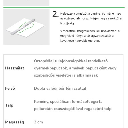
Ortopédiai tulajdonságokkal rendelkező
Használat
gyermekpapucsok, amelyek papucsként vagy
szabadidős viseletre is alkalmasak
Felső
Dupla valódi bőr fém csattal
Kemény, speciálisan formázott égerfa
Talp
poliuretán csúszásgátlóval ragasztott talp
Magasság
3 cm