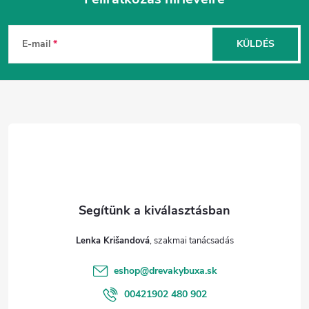
L
á
E-mail
KÜLDÉS
b
l
é
c
Lenka Krišandová
eshop
@
drevakybuxa.sk
00421902 480 902