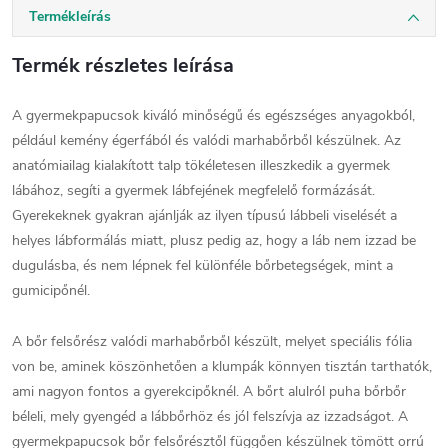
Termékleírás
Termék részletes leírása
A gyermekpapucsok kiváló minőségű és egészséges anyagokból,
például kemény égerfából és valódi marhabőrből készülnek. Az
anatómiailag kialakított talp tökéletesen illeszkedik a gyermek
lábához, segíti a gyermek lábfejének megfelelő formázását.
Gyerekeknek gyakran ajánlják az ilyen típusú lábbeli viselését a
helyes lábformálás miatt, plusz pedig az, hogy a láb nem izzad be
dugulásba, és nem lépnek fel különféle bőrbetegségek, mint a
gumicipőnél.
A bőr felsőrész valódi marhabőrből készült, melyet speciális fólia
von be, aminek köszönhetően a klumpák könnyen tisztán tarthatók,
ami nagyon fontos a gyerekcipőknél. A bőrt alulról puha bőrbőr
béleli, mely gyengéd a lábbőrhöz és jól felszívja az izzadságot. A
gyermekpapucsok bőr felsőrésztől függően készülnek tömött orrú