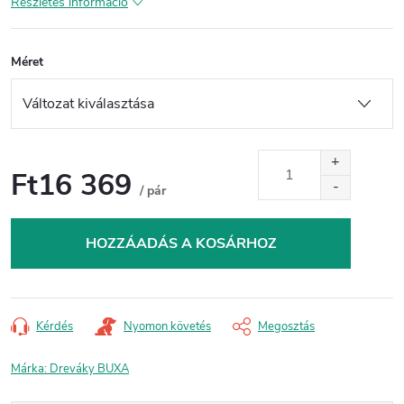
Részletes információ
Méret
Ft16 369
/ pár
Egységár:
HOZZÁADÁS A KOSÁRHOZ
Kérdés
Nyomon követés
Megosztás
Márka:
Dreváky BUXA