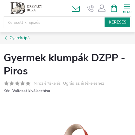
Ugrás
KOSÁR
a
fő
KERESÉS
tartalomhoz
Gyerekcipő
Gyermek klumpák DZPP -
Piros
Ugrás az értékeléshez
Nincs értékelés
Kód:
Változat kiválasztása