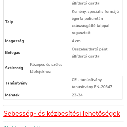
állítható csattal
Kemény, speciális formájú
égerfa poliuretán
Talp
csúszásgátló talppal
ragasztott
Magasság
4 cm
Összehajtható pánt
Befogás
állítható csattal
Közepes és széles
Szélesség
lábfejekhez
CE - tanúsítvány,
Tanúsítvány
tanúsítvány EN-20347
Méretek
23-34
Sebesség- és kézbesítési lehetőségek