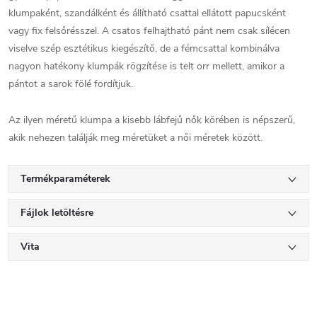
klumpaként, szandálként és állítható csattal ellátott papucsként
vagy fix felsőrésszel. A csatos felhajtható pánt nem csak sílécen
viselve szép esztétikus kiegészítő, de a fémcsattal kombinálva
nagyon hatékony klumpák rögzítése is telt orr mellett, amikor a
pántot a sarok fölé fordítjuk.
Az ilyen méretű klumpa a kisebb lábfejű nők körében is népszerű,
akik nehezen találják meg méretüket a női méretek között.
Termékparaméterek
Fájlok letöltésre
Vita